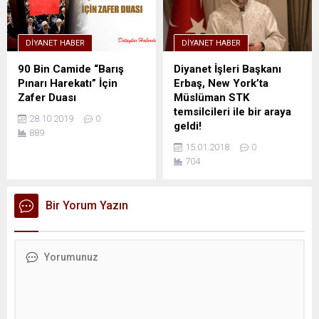
DIYANET HABER
DIYANET HABER
90 Bin Camide “Barış
Diyanet İşleri Başkanı
Pınarı Harekatı” İçin
Erbaş, New York’ta
Zafer Duası
Müslüman STK
temsilcileri ile bir araya
28.10.2019
0
geldi!
889
15.01.2018
0
704
Bir Yorum Yazın