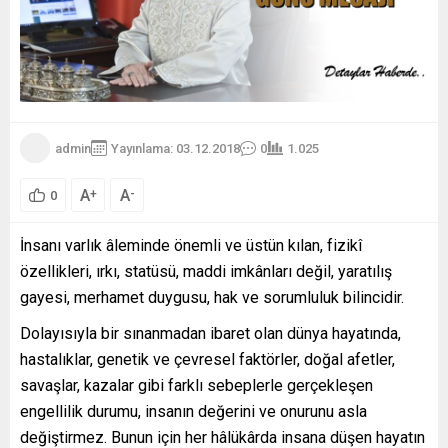
admin
Yayınlama: 03.12.2018
0
1.025
A
A
+
-
0
İnsanı varlık âleminde önemli ve üstün kılan, fizikî
özellikleri, ırkı, statüsü, maddi imkânları değil, yaratılış
gayesi, merhamet duygusu, hak ve sorumluluk bilincidir.
Dolayısıyla bir sınanmadan ibaret olan dünya hayatında,
hastalıklar, genetik ve çevresel faktörler, doğal afetler,
savaşlar, kazalar gibi farklı sebeplerle gerçekleşen
engellilik durumu, insanın değerini ve onurunu asla
değiştirmez. Bunun için her hâlükârda insana düşen hayatın