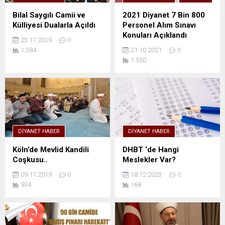
Bilal Saygılı Camii ve
2021 Diyanet 7 Bin 800
Külliyesi Dualarla Açıldı
Personel Alım Sınavı
Konuları Açıklandı
23.11.2019
0
1.384
21.10.2021
0
1.550
DIYANET HABER
DIYANET HABER
Köln’de Mevlid Kandili
DHBT ‘de Hangi
Coşkusu..
Meslekler Var?
09.11.2019
0
18.12.2023
0
934
168