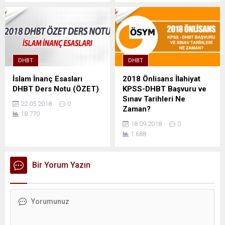
DHBT
DHBT
İslam İnanç Esasları
2018 Önlisans İlahiyat
DHBT Ders Notu (ÖZET)
KPSS-DHBT Başvuru ve
Sınav Tarihleri Ne
22.05.2018
0
Zaman?
18.770
18.09.2018
0
1.688
Bir Yorum Yazın