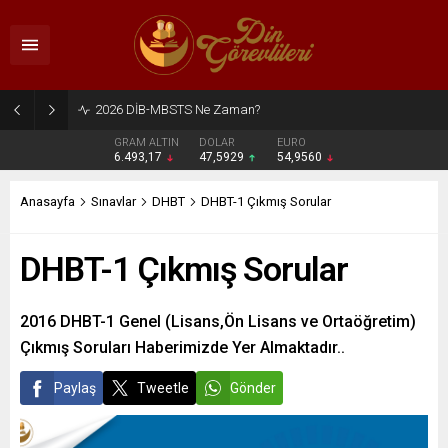
2026 DİB-MBSTS Ne Zaman?
GRAM ALTIN
DOLAR
EURO
6.493,17
47,5929
54,9560
Anasayfa
Sınavlar
DHBT
DHBT-1 Çıkmış Sorular
DHBT-1 Çıkmış Sorular
2016 DHBT-1 Genel (Lisans,Ön Lisans ve Ortaöğretim)
Çıkmış Soruları Haberimizde Yer Almaktadır..
Paylaş
Tweetle
Gönder