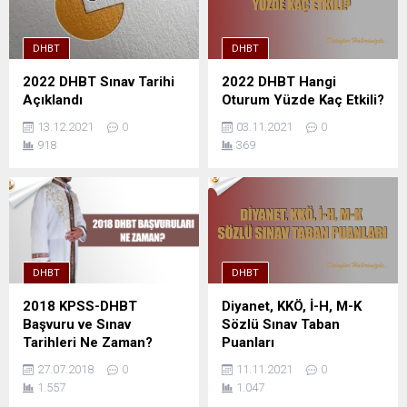
DHBT
DHBT
2022 DHBT Sınav Tarihi
2022 DHBT Hangi
Açıklandı
Oturum Yüzde Kaç Etkili?
13.12.2021
0
03.11.2021
0
918
369
DHBT
DHBT
2018 KPSS-DHBT
Diyanet, KKÖ, İ-H, M-K
Başvuru ve Sınav
Sözlü Sınav Taban
Tarihleri Ne Zaman?
Puanları
27.07.2018
0
11.11.2021
0
1.557
1.047