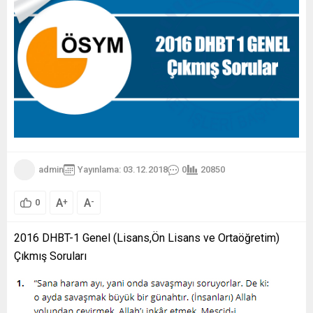
admin
Yayınlama: 03.12.2018
0
20850
A
A
+
-
0
2016 DHBT-1 Genel (Lisans,Ön Lisans ve Ortaöğretim)
Çıkmış Soruları