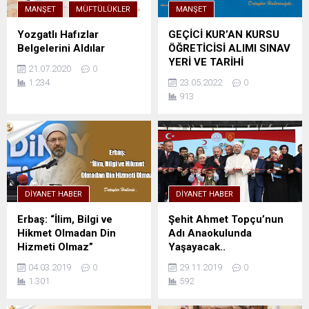
MANŞET
MÜFTÜLÜKLER
MANŞET
Yozgatlı Hafızlar
GEÇİCİ KUR’AN KURSU
Belgelerini Aldılar
ÖĞRETİCİSİ ALIMI SINAV
YERİ VE TARİHİ
21.07.2020
0
1.234
23.05.2022
0
913
DIYANET HABER
DIYANET HABER
Erbaş: “İlim, Bilgi ve
Şehit Ahmet Topçu’nun
Hikmet Olmadan Din
Adı Anaokulunda
Hizmeti Olmaz”
Yaşayacak..
04.03.2019
0
29.11.2019
0
1.301
592