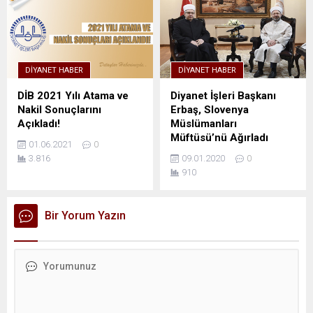
DIYANET HABER
DIYANET HABER
DİB 2021 Yılı Atama ve
Diyanet İşleri Başkanı
Nakil Sonuçlarını
Erbaş, Slovenya
Açıkladı!
Müslümanları
Müftüsü’nü Ağırladı
01.06.2021
0
3.816
09.01.2020
0
910
Bir Yorum Yazın