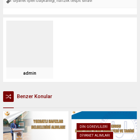
diyanet işleri başkanlığı
hafızlık tespit sınavı
,
admin
Benzer Konular
DIN GÖREVLILERI
DIYANET ALIMLARI