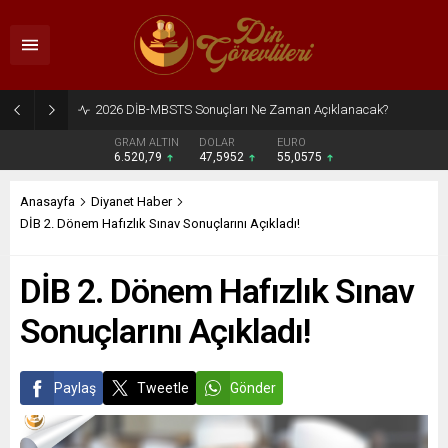
2026 DİB-MBSTS Sonuçları Ne Zaman Açıklanacak?
GRAM ALTIN
DOLAR
EURO
6.520,79
47,5952
55,0575
Anasayfa
Diyanet Haber
DİB 2. Dönem Hafızlık Sınav Sonuçlarını Açıkladı!
DİB 2. Dönem Hafızlık Sınav
Sonuçlarını Açıkladı!
Paylaş
Tweetle
Gönder