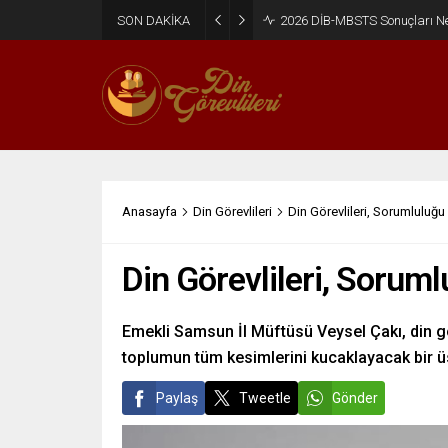
SON DAKİKA
2026 DİB-MBSTS Ne Zaman?
Anasayfa
Din Görevlileri
Din Görevlileri, Sorumluluğu 
Din Görevlileri, Soruml
Emekli Samsun İl Müftüsü Veysel Çakı, din gö
toplumun tüm kesimlerini kucaklayacak bir ü
Paylaş
Tweetle
Gönder