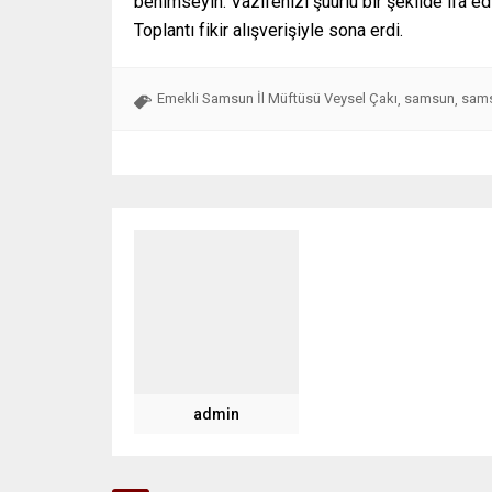
benimseyin. Vazifenizi şuurlu bir şekilde ifa ed
Toplantı fikir alışverişiyle sona erdi.
Emekli Samsun İl Müftüsü Veysel Çakı
samsun
sams
,
,
admin