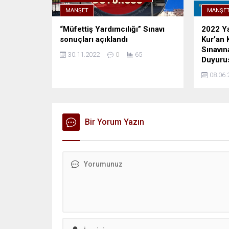
MANŞET
MANŞE
“Müfettiş Yardımcılığı” Sınavı
2022 Ya
sonuçları açıklandı
Kur’an 
Sınavına
30.11.2022
0
65
Duyuru
08.06.
Bir Yorum Yazın