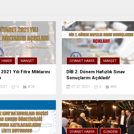
T HABER
MANŞET
DIYANET HABER
MANŞET
2021 Yılı Fitre Miktarını
DİB 2. Dönem Hafızlık Sınav
ı
Sonuçlarını Açıkladı!
2021
0
818
07.07.2021
0
885
DIYANET HABER
GÜNDEM