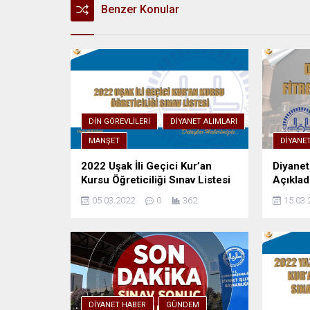
Benzer Konular
DIN GÖREVLILERI
DIYANET ALIMLARI
MANŞET
DIYANE
2022 Uşak İli Geçici Kur’an
Diyanet 
Kursu Öğreticiliği Sınav Listesi
Açıklad
05.03.2022
0
362
15.03.
DIYANET HABER
GÜNDEM