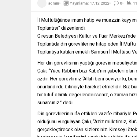
admin
Yayınlama: 17.12.2022
0
11
İl Müftülüğünce imam hatip ve müezzin kayyımla
Toplantısı” düzenlendi.
Giresun Belediyesi Kültür ve Fuar Merkezi’nde ge
Toplantıda din görevlilerine hitap eden İl Müftü
Toplantıya katılan emekli Samsun İl Müftüsü V
Her din görevlisinin yaptığı görevin mesuliyeti
Çakı, “Yüce Rabbim bizi Kabe’nin şubeleri olan 
azdır. Her görevlimiz ‘Allah beni seviyor ki, be
onurlandırdı.’ bilinciyle hareket etmelidir. Biz
bir lütuf olarak değerlendirirseniz, o zaman hiz
sunarsınız.” dedi.
Din görevlilerinin ifa ettikleri vazife itibariyl
olduğunu vurgulayan Çakı, “Aziz milletimiz, Kur
gerçekleştirecek olan sizlersiniz. Kimseyi öte