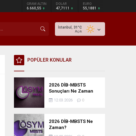
GRAM ALTIN
DOLAR
EURO
6.660,55
47,7111
55,1881
İstanbul,
31
°C
Açık
POPÜLER KONULAR
2026 DİB-MBSTS
Sonuçları Ne Zaman
Açıklanacak?
12.03.2026
0
2026 DİB-MBSTS Ne
Zaman?