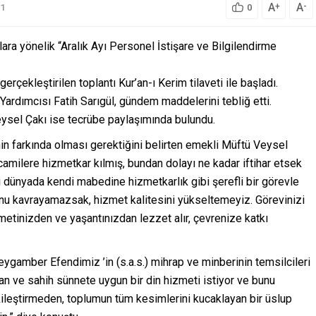
A
A
+
-
1
0
ra yönelik “Aralık Ayı Personel İstişare ve Bilgilendirme
rçekleştirilen toplantı Kur’an-ı Kerim tilaveti ile başladı.
 Yardımcısı Fatih Sarıgül, gündem maddelerini tebliğ etti.
eysel Çakı ise tecrübe paylaşımında bulundu.
nin farkında olması gerektiğini belirten emekli Müftü Veysel
camilere hizmetkar kılmış, bundan dolayı ne kadar iftihar etsek
ni dünyada kendi mabedine hizmetkarlık gibi şerefli bir görevle
 bunu kavrayamazsak, hizmet kalitesini yükseltemeyiz. Görevinizi
metinizden ve yaşantınızdan lezzet alır, çevrenize katkı
e Peygamber Efendimiz ’in (s.a.s.) mihrap ve minberinin temsilcileri
’an ve sahih sünnete uygun bir din hizmeti istiyor ve bunu
kileştirmeden, toplumun tüm kesimlerini kucaklayan bir üslup