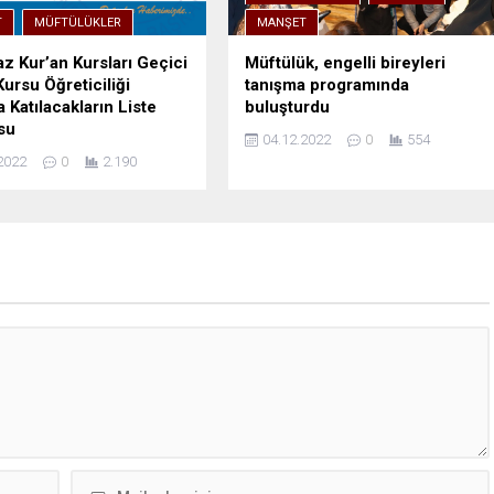
T
MÜFTÜLÜKLER
MANŞET
z Kur’an Kursları Geçici
Müftülük, engelli bireyleri
Kursu Öğreticiliği
tanışma programında
 Katılacakların Liste
buluşturdu
su
04.12.2022
0
554
2022
0
2.190