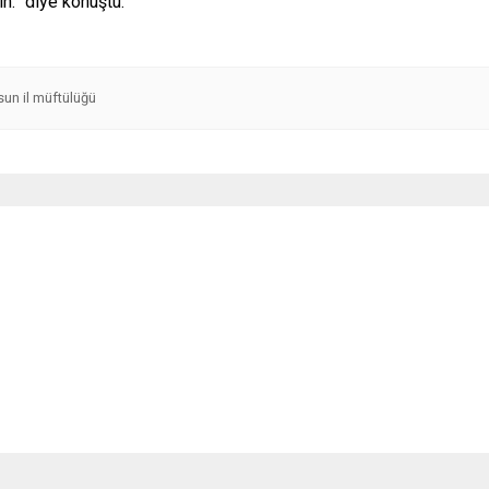
in.” diye konuştu.
un il müftülüğü