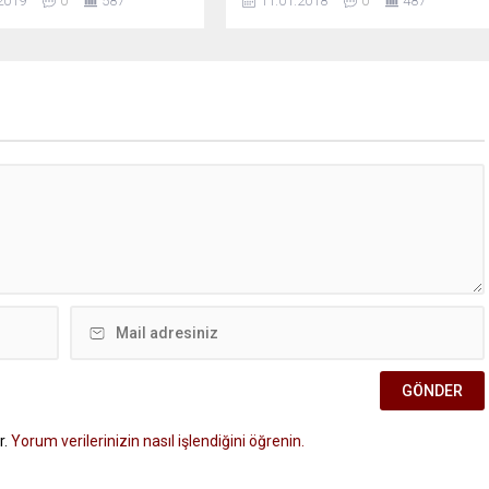
2019
0
587
11.01.2018
0
487
r.
Yorum verilerinizin nasıl işlendiğini öğrenin.