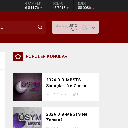
GRAM ALTIN
DOLAR
EURO
6.544,76
47,7013
55,0086
İstanbul,
25
°C
Açık
POPÜLER KONULAR
2026 DİB-MBSTS
Sonuçları Ne Zaman
Açıklanacak?
12.03.2026
0
2026 DİB-MBSTS Ne
Zaman?