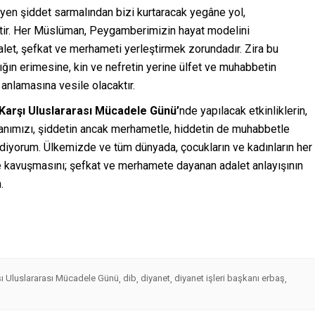
leyen şiddet sarmalından bizi kurtaracak yegâne yol,
ir. Her Müslüman, Peygamberimizin hayat modelini
alet, şefkat ve merhameti yerleştirmek zorundadır. Zira bu
ğın erimesine, kin ve nefretin yerine ülfet ve muhabbetin
 anlamasına vesile olacaktır.
Karşı Uluslararası Mücadele Günü’
nde yapılacak etkinliklerin,
sanımızı, şiddetin ancak merhametle, hiddetin de muhabbetle
 ediyorum. Ülkemizde ve tüm dünyada, çocukların ve kadınların her
re kavuşmasını; şefkat ve merhamete dayanan adalet anlayışının
.
şı Uluslararası Mücadele Günü
dib
diyanet
diyanet işleri başkanı erbaş
,
,
,
,