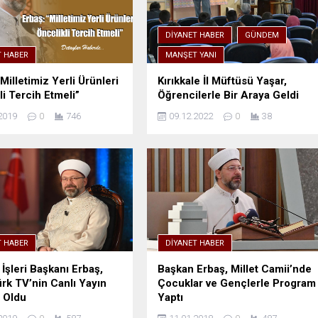
DIYANET HABER
GÜNDEM
T HABER
MANŞET YANI
Milletimiz Yerli Ürünleri
Kırıkkale İl Müftüsü Yaşar,
li Tercih Etmeli”
Öğrencilerle Bir Araya Geldi
2019
0
746
09.12.2022
0
38
T HABER
DIYANET HABER
 İşleri Başkanı Erbaş,
Başkan Erbaş, Millet Camii’nde
rk TV’nin Canlı Yayın
Çocuklar ve Gençlerle Program
 Oldu
Yaptı