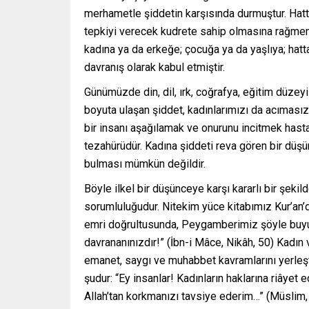
merhametle şiddetin karşısında durmuştur. Hatta 
tepkiyi verecek kudrete sahip olmasına rağme
kadına ya da erkeğe; çocuğa ya da yaşlıya; hatta
davranış olarak kabul etmiştir.
Günümüzde din, dil, ırk, coğrafya, eğitim düzey
boyuta ulaşan şiddet, kadınlarımızı da acıması
bir insanı aşağılamak ve onurunu incitmek hastal
tezahürüdür. Kadına şiddeti reva gören bir düş
bulması mümkün değildir.
Böyle ilkel bir düşünceye karşı kararlı bir şek
sorumluluğudur. Nitekim yüce kitabımız Kur’an’da 
emri doğrultusunda, Peygamberimiz şöyle buyurm
davrananınızdır!” (İbn-i Mâce, Nikâh, 50) Kadın 
emanet, saygı ve muhabbet kavramlarını yerleşt
şudur: “Ey insanlar! Kadınların haklarına riâyet
Allah’tan korkmanızı tavsiye ederim…” (Müslim,