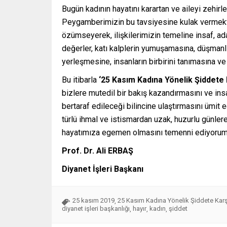
Bugün kadının hayatını karartan ve aileyi zehir
Peygamberimizin bu tavsiyesine kulak vermekt
özümseyerek, ilişkilerimizin temeline insaf, ad
değerler, katı kalplerin yumuşamasına, düşmanlı
yerleşmesine, insanların birbirini tanımasına ve
Bu itibarla
‘25 Kasım Kadına Yönelik Şiddete 
bizlere mutedil bir bakış kazandırmasını ve in
bertaraf edileceği bilincine ulaştırmasını ümit
türlü ihmal ve istismardan uzak, huzurlu günle
hayatımıza egemen olmasını temenni ediyorum
Prof. Dr. Ali ERBAŞ
Diyanet İşleri Başkanı
25 kasım 2019
25 Kasım Kadına Yönelik Şiddete Kar
,
diyanet işleri başkanlığı
hayır
kadın
şiddet
,
,
,