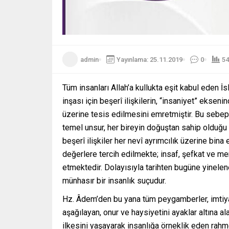
admin
Yayınlama: 25.11.2019
0
54
Tüm insanları Allah’a kullukta eşit kabul eden İ
inşası için beşerî ilişkilerin, “insaniyet” ekse
üzerine tesis edilmesini emretmiştir. Bu sebepl
temel unsur, her bireyin doğuştan sahip olduğu 
beşerî ilişkiler her nevî ayrımcılık üzerine bin
değerlere tercih edilmekte; insaf, şefkat ve me
etmektedir. Dolayısıyla tarihten bugüne yinelene
münhasır bir insanlık suçudur.
Hz. Âdem’den bu yana tüm peygamberler, imtiyazc
aşağılayan, onur ve haysiyetini ayaklar altına al
ilkesini yaşayarak insanlığa örneklik eden rah