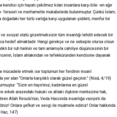
kendisi için hayatı çekilmez kılan insanlara karşı bile -en ağır
n- feraset ve merhametle mukabelede bulunmuştur. Çünkü İslam,
 doğadaki her türlü varlığa karşı uygulanan şiddeti, menfur bir
i ve sosyal statü gözetmeksizin tüm insanlığı tehdit edecek bir
zca hedef almaktadır. Hangi gerekçe ve ne sebeple olursa olsun
ıklı bir ruh halinin ve tam anlamıyla cahiliye düşüncesinin bir
üncenin, İslam ahlakından ve tefekküründen kendisine dayanak
ilde mücadele etmek ise toplumun her ferdinin insanî
yer alan “Onlarla karşılıklı olarak güzel geçinin.” (Nisâ, 4/19)
uştur: “Sizin en hayırlınız, kadınlarına en güzel
ve erkek arasındaki hukuki ve ahlaki ilişkinin merkezine hak,
iren Allah Resulü’nün, Veda Haccında insanlığa vasiyeti de
 ediniz! Onlara şefkat ve sevgi ile muâmele ediniz! Onlar hakkında
 Hac, 147)