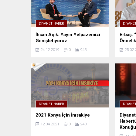
DIYANET HABER
DIYANE
İhsan Açık: Yayın Yelpazemizi
Erbaş: “
Genişletiyoruz
Öncelik
24.12.2019
0
945
25.02.
DIYANET HABER
DIYANE
2021 Konya İçin İmsakiye
Diyanet
Habertü
12.04.2021
0
240
Konuğu