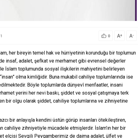
A
A
+
-
1
0
slam, her bireyin temel hak ve hürriyetinin korunduğu bir toplumun
ninde insaf, adalet, şefkat ve merhamet gibi evrensel değerler
e İslam toplumunda sosyal ilişkilerin mahiyetini belirleyen
“insan” olma kimliğidir. Buna mukabil cahiliye toplumlarında ise
a edilmektedir. Böyle toplumlarda dünyevî menfaatler, insani
rhamet yerini her nevi baskı, şiddet ve sosyal çatışmaya terk
n bir olgu olarak şiddet, cahiliye toplumlarına ve zihniyetine
ı bir anlayışla kendini üstün görüp insanları ötekileştiren,
an cahiliye zihniyetiyle mücadele etmişlerdir. İslam’ın her bir
met elçisi Sevgili Peygamberimiz de daima adalet, ülfet ve