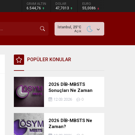
GRAM ALTIN
DOLAR
EURO
6.544,76
47,7013
55,0086
İstanbul,
25
°C
Açık
POPÜLER KONULAR
2026 DİB-MBSTS
Sonuçları Ne Zaman
Açıklanacak?
12.03.2026
0
2026 DİB-MBSTS Ne
Zaman?