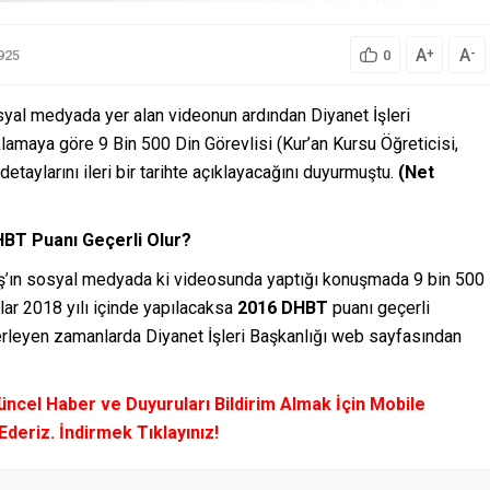
A
A
+
-
925
0
osyal medyada yer alan videonun ardından Diyanet İşleri
klamaya göre 9 Bin 500 Din Görevlisi (Kur’an Kursu Öğreticisi,
taylarını ileri bir tarihte açıklayacağını duyurmuştu.
(Net
DHBT Puanı Geçerli Olur?
rbaş’ın sosyal medyada ki videosunda yaptığı konuşmada 9 bin 500
lar 2018 yılı içinde yapılacaksa
2016 DHBT
puanı geçerli
lerleyen zamanlarda Diyanet İşleri Başkanlığı web sayfasından
n Güncel Haber ve Duyuruları Bildirim Almak İçin Mobile
deriz. İndirmek Tıklayınız!