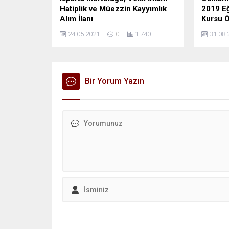
Hatiplik ve Müezzin Kayyımlık
2019 Eğ
Alım İlanı
Kursu Ö
24.05.2021
0
1.740
31.08.
Bir Yorum Yazın