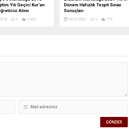
itim Yılı Geçici Kur’an
Dönem Hafızlık Tespit Sınav
ğreticisi Alımı
Sonuçları
2018
0
1.655
09.07.2021
0
775