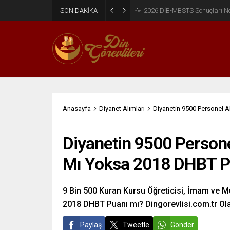
SON DAKİKA
2026 DİB-MBSTS Ne Zaman?
Anasayfa
Diyanet Alımları
Diyanetin 9500 Personel 
Diyanetin 9500 Person
Mı Yoksa 2018 DHBT Pu
9 Bin 500 Kuran Kursu Öğreticisi, İmam ve 
2018 DHBT Puanı mı? Dingorevlisi.com.tr Olara
Paylaş
Tweetle
Gönder