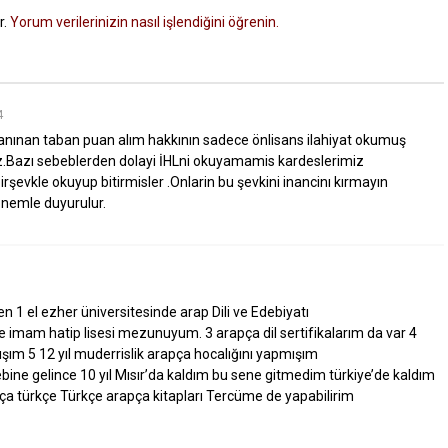
r.
Yorum verilerinizin nasıl işlendiğini öğrenin.
4
anınan taban puan alım hakkının sadece önlisans ilahiyat okumuş
z.Bazı sebeblerden dolayi İHLni okuyamamis kardeslerimiz
irşevkle okuyup bitirmisler .Onlarin bu şevkini inancinı kırmayın
 önemle duyurulur.
en
1 el ezher üniversitesinde arap Dili ve Edebiyatı
de imam hatip lisesi mezunuyum.
3 arapça dil sertifikalarım da var
4
mışım
5 12 yıl muderrislik arapça hocalığını yapmışım
ne gelince 10 yıl Mısır’da kaldım bu sene gitmedim türkiye’de kaldım
ça türkçe
Türkçe arapça kitapları Tercüme de yapabilirim