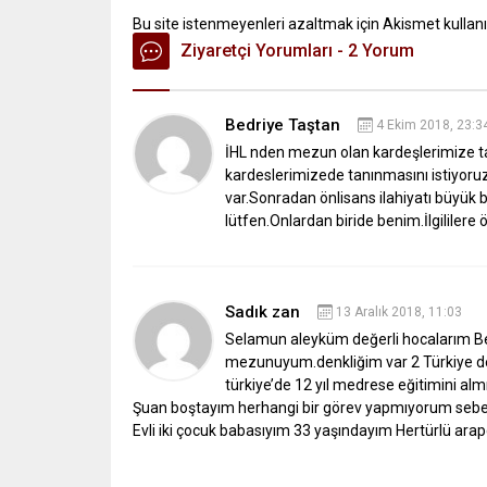
Bu site istenmeyenleri azaltmak için Akismet kullanı
Ziyaretçi Yorumları - 2 Yorum
Bedriye Taştan
4 Ekim 2018, 23:3
İHL nden mezun olan kardeşlerimize t
kardeslerimizede tanınmasını istiyoru
var.Sonradan önlisans ilahiyatı büyük b
lütfen.Onlardan biride benim.İlgililere
Sadık zan
13 Aralık 2018, 11:03
Selamun aleyküm değerli hocalarım
B
mezunuyum.denkliğim var
2 Türkiye 
türkiye’de 12 yıl medrese eğitimini al
Şuan boştayım herhangi bir görev yapmıyorum sebebi
Evli iki çocuk babasıyım 33 yaşındayım
Hertürlü arap