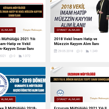
 ALIMLARI
DIYANET ALIMLARI
 Müftülüğü 2021 Yılı
2018 Vekil İmam Hatip ve
mam-Hatip ve Vekil
Müezzin Kayyım Alım İlanı
-Kayyım Sınav İlanı
29.05.2018
0
1.249
2021
0
1.372
 ALIMLARI
DIYANET ALIMLARI
e İl Müftülüğü 2018-
Erzurum Müftülüğü 2021 Yılı II.