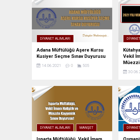
DIYANET ALIMLARI
DIYANET
Adana Müftülüğü Aşere Kursu
Kütahya
Kusiyer Seçme Sınav Duyurusu
Vekil İ
Müezzin
14.06.2021
0
505
30.06.
DIYANET ALIMLARI
MANŞET
DIYANET
Isparta Müftülüğü, Vekil İmam
Osmaniy