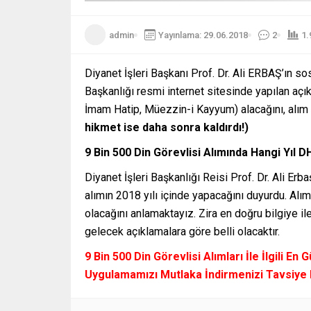
admin
Yayınlama: 29.06.2018
2
1.
Diyanet İşleri Başkanı Prof. Dr. Ali ERBAŞ’ın s
Başkanlığı resmi internet sitesinde yapılan açı
İmam Hatip, Müezzin-i Kayyum) alacağını, alım de
hikmet ise daha sonra kaldırdı!)
9 Bin 500 Din Görevlisi Alımında Hangi Yıl 
Diyanet İşleri Başkanlığı Reisi Prof. Dr. Ali E
alımın 2018 yılı içinde yapacağını duyurdu. Alım
olacağını anlamaktayız. Zira en doğru bilgiye i
gelecek açıklamalara göre belli olacaktır.
9 Bin 500 Din Görevlisi Alımları İle İlgili E
Uygulamamızı Mutlaka İndirmenizi Tavsiye E