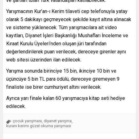
ve şartları tutan Türk vatandaşları katılabilecek.
Yarışmacının Kur’an-ı Kerim tilaveti cep telefonuyla yatay
olarak 5 dakikayı geçmeyecek şekilde kayıt altına alınacak
ve sisteme yüklenecek. Tüm yarışmacılara ait video
kayıtları, Diyanet İşleri Başkanlığı Mushafları İnceleme ve
Kıraat Kurulu Üyeleri’nden oluşan jüri tarafından
değerlendirilerek puan verilecek, dereceye girenler aynı
web sitesi üzerinden ilan edilecek.
Yarışma sonunda birinciye 15 bin, ikinciye 10 bin ve
üçüncüye 5 bin TL para ödülü, dereceye giremeyen 9
finaliste ise birer cumhuriyet altını verilecek.
Ayrıca yarı finale kalan 60 yarışmacıya kitap seti hediye
edilecek.
çocuk yarışması
diyanet yarışma
,
,
kuranı kerimi güzel okuma yarışması