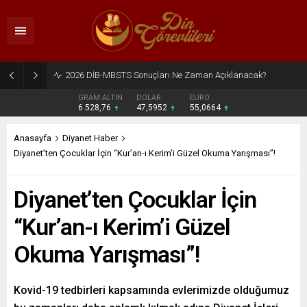
2026 DİB-MBSTS Ne Zaman?
GRAM ALTIN
DOLAR
EURO
6.528,76
47,5952
55,0664
Anasayfa
Diyanet Haber
Diyanet’ten Çocuklar İçin “Kur’an-ı Kerim’i Güzel Okuma Yarışması”!
Diyanet’ten Çocuklar İçin
“Kur’an-ı Kerim’i Güzel
Okuma Yarışması”!
Kovid-19 tedbirleri kapsamında evlerimizde olduğumuz