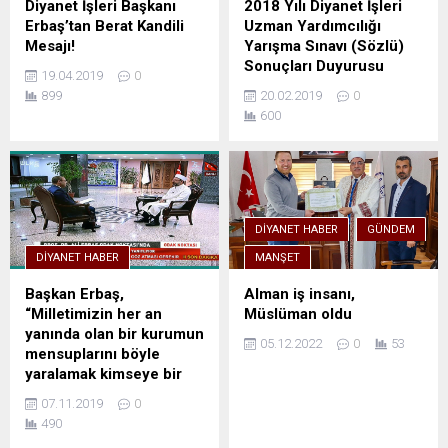
Diyanet İşleri Başkanı
2018 Yılı Diyanet İşleri
Erbaş’tan Berat Kandili
Uzman Yardımcılığı
Mesajı!
Yarışma Sınavı (Sözlü)
Sonuçları Duyurusu
19.04.2019
0
899
20.02.2019
0
600
DIYANET HABER
GÜNDEM
DIYANET HABER
MANŞET
Başkan Erbaş,
Alman iş insanı,
“Milletimizin her an
Müslüman oldu
yanında olan bir kurumun
05.12.2022
0
53
mensuplarını böyle
yaralamak kimseye bir
fayda vermez”
07.11.2019
0
490