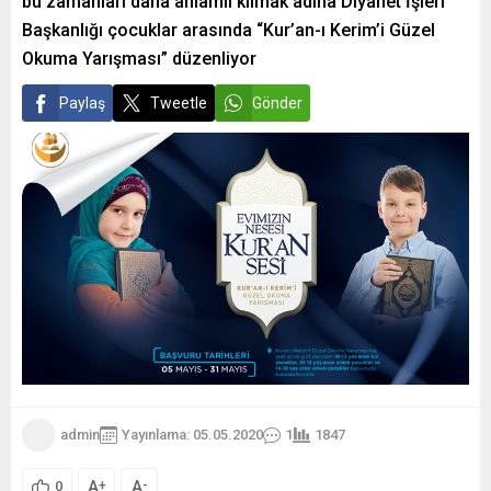
bu zamanları daha anlamlı kılmak adına Diyanet İşleri
Başkanlığı çocuklar arasında “Kur’an-ı Kerim’i Güzel
Okuma Yarışması” düzenliyor
Paylaş
Tweetle
Gönder
admin
Yayınlama: 05.05.2020
1
1847
A
A
+
-
0