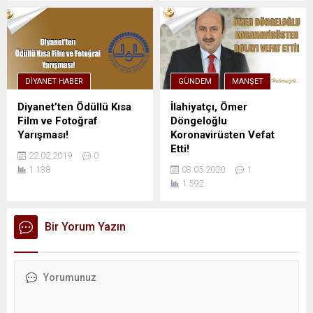
DIYANET HABER
GÜNDEM
MANŞET
Diyanet’ten Ödüllü Kısa
İlahiyatçı, Ömer
Film ve Fotoğraf
Döngeloğlu
Yarışması!
Koronavirüsten Vefat
Etti!
22.02.2019
0
1.138
03.05.2020
1
1.592
Bir Yorum Yazın