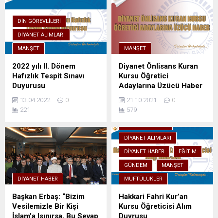
DIN GÖREVLILERI
DIYANET ALIMLARI
MANŞET
MANŞET
2022 yılı II. Dönem
Diyanet Önlisans Kuran
Hafızlık Tespit Sınavı
Kursu Öğretici
Duyurusu
Adaylarına Üzücü Haber
13.04.2022
0
21.10.2021
0
221
579
DIN GÖREVLILERI
DIYANET ALIMLARI
DIYANET HABER
EĞITIM
GÜNDEM
MANŞET
DIYANET HABER
MÜFTÜLÜKLER
Başkan Erbaş: “Bizim
Hakkari Fahri Kur’an
Vesilemizle Bir Kişi
Kursu Öğreticisi Alım
İslam’a Isınırsa, Bu Sevap
Duyrusu