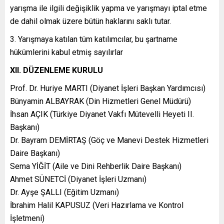
yarışma ile ilgili değişiklik yapma ve yarışmayı iptal etme
de dahil olmak üzere bütün haklarını saklı tutar.
Yarışmaya katılan tüm katılımcılar, bu şartname
hükümlerini kabul etmiş sayılırlar
XII. DÜZENLEME KURULU
Prof. Dr. Huriye MARTI (Diyanet İşleri Başkan Yardımcısı)
Bünyamin ALBAYRAK (Din Hizmetleri Genel Müdürü)
İhsan AÇIK (Türkiye Diyanet Vakfı Mütevelli Heyeti II.
Başkanı)
Dr. Bayram DEMİRTAŞ (Göç ve Manevi Destek Hizmetleri
Daire Başkanı)
Sema YİĞİT (Aile ve Dini Rehberlik Daire Başkanı)
Ahmet SÜNETCİ (Diyanet İşleri Uzmanı)
Dr. Ayşe ŞALLI (Eğitim Uzmanı)
İbrahim Halil KAPUSUZ (Veri Hazırlama ve Kontrol
İşletmeni)