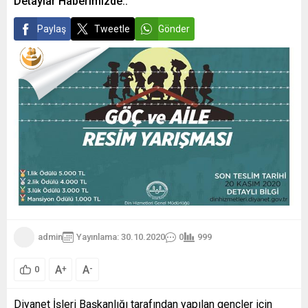
Detaylar Haberimizde..
Paylaş
Tweetle
Gönder
admin
Yayınlama: 30.10.2020
0
999
A
A
+
-
0
Diyanet İşleri Başkanlığı tarafından yapılan gençler için