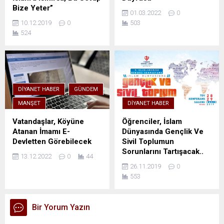
Bize Yeter”
01.03.2022
0
10.12.2019
0
503
524
DIYANET HABER
GÜNDEM
MANŞET
DIYANET HABER
Vatandaşlar, Köyüne
Öğrenciler, İslam
Atanan İmamı E-
Dünyasında Gençlik Ve
Devletten Görebilecek
Sivil Toplumun
Sorunlarını Tartışacak..
13.12.2022
0
44
26.11.2019
0
553
Bir Yorum Yazın