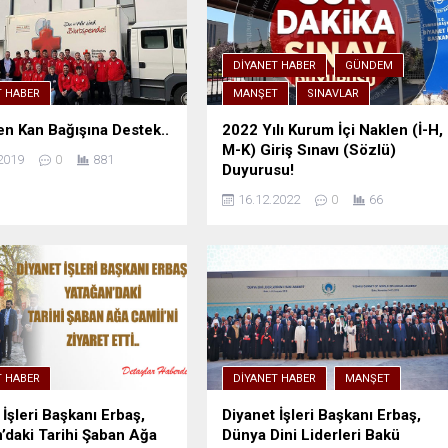
DIYANET HABER
GÜNDEM
T HABER
MANŞET
SINAVLAR
en Kan Bağışına Destek..
2022 Yılı Kurum İçi Naklen (İ-H,
M-K) Giriş Sınavı (Sözlü)
2019
0
881
Duyurusu!
16.12.2022
0
66
T HABER
DIYANET HABER
MANŞET
 İşleri Başkanı Erbaş,
Diyanet İşleri Başkanı Erbaş,
’daki Tarihi Şaban Ağa
Dünya Dini Liderleri Bakü