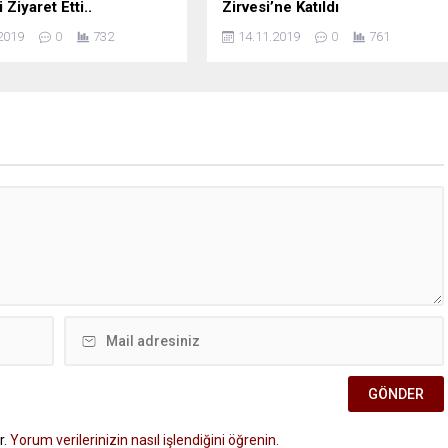
 Ziyaret Etti..
Zirvesi’ne Katıldı
2019
0
732
14.11.2019
0
761
r.
Yorum verilerinizin nasıl işlendiğini öğrenin.