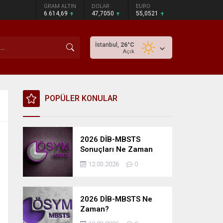
GRAM ALTIN
DOLAR
EURO
6.614,69
47,7050
55,0521
İstanbul,
26
°C
Açık
POPÜLER KONULAR
2026 DİB-MBSTS
Sonuçları Ne Zaman
Açıklanacak?
12.03.2026
0
2026 DİB-MBSTS Ne
Zaman?