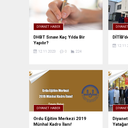
DIYANET HABER
DIYANE
DHBT Sınavı Kaç Yılda Bir
DİTİB’d
Yapılır?
12.11.
12.11.2023
0
224
DIYANET HABER
DIYANE
Ordu Eğitim Merkezi 2019
Diyanet
Münhal Kadro İlanı!
Yatağan