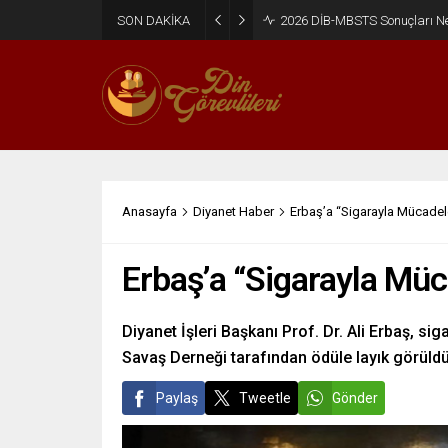
SON DAKİKA
2026 DİB-MBSTS Ne Zaman?
Anasayfa
Diyanet Haber
Erbaş’a “Sigarayla Mücadel
Erbaş’a “Sigarayla Mü
Diyanet İşleri Başkanı Prof. Dr. Ali Erbaş, si
Savaş Derneği tarafından ödüle layık görüldü
Paylaş
Tweetle
Gönder