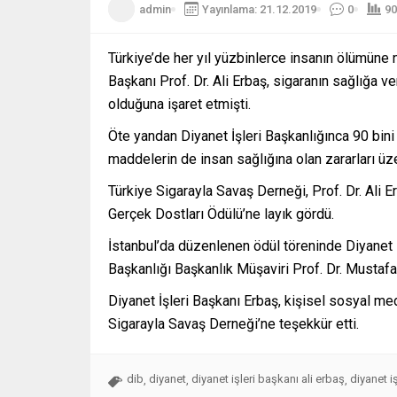
admin
Yayınlama: 21.12.2019
0
90
Türkiye’de her yıl yüzbinlerce insanın ölümüne 
Başkanı Prof. Dr. Ali Erbaş, sigaranın sağlığa v
olduğuna işaret etmişti.
Öte yandan Diyanet İşleri Başkanlığınca 90 bini
maddelerin de insan sağlığına olan zararları üz
Türkiye Sigarayla Savaş Derneği, Prof. Dr. Ali E
Gerçek Dostları Ödülü’ne layık gördü.
İstanbul’da düzenlenen ödül töreninde Diyanet İş
Başkanlığı Başkanlık Müşaviri Prof. Dr. Mustafa 
Diyanet İşleri Başkanı Erbaş, kişisel sosyal m
Sigarayla Savaş Derneği’ne teşekkür etti.
dib
diyanet
diyanet işleri başkanı ali erbaş
diyanet i
,
,
,