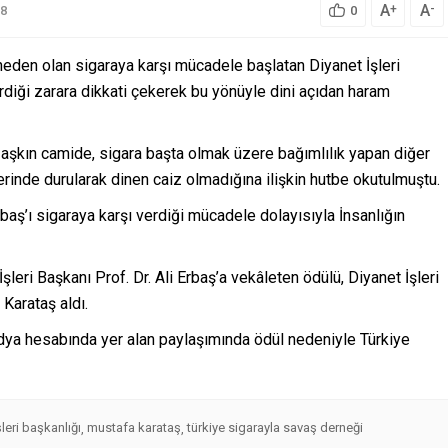
A
A
+
-
8
0
neden olan sigaraya karşı mücadele başlatan Diyanet İşleri
erdiği zarara dikkati çekerek bu yönüyle dini açıdan haram
 aşkın camide, sigara başta olmak üzere bağımlılık yapan diğer
erinde durularak dinen caiz olmadığına ilişkin hutbe okutulmuştu.
rbaş’ı sigaraya karşı verdiği mücadele dolayısıyla İnsanlığın
leri Başkanı Prof. Dr. Ali Erbaş’a vekâleten ödülü, Diyanet İşleri
Karataş aldı.
edya hesabında yer alan paylaşımında ödül nedeniyle Türkiye
şleri başkanlığı
mustafa karataş
türkiye sigarayla savaş derneği
,
,