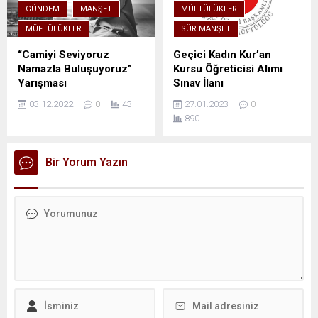
GÜNDEM
MANŞET
MÜFTÜLÜKLER
MÜFTÜLÜKLER
SÜR MANŞET
“Camiyi Seviyoruz
Geçici Kadın Kur’an
Namazla Buluşuyoruz”
Kursu Öğreticisi Alımı
Yarışması
Sınav İlanı
03.12.2022
0
43
27.01.2023
0
890
Bir Yorum Yazın