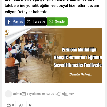
talebelerine yönelik eğitim ve sosyal hizmetleri devam
ediyor. Detaylar haberde…
Paylaş
Tweetle
Gönder
admin
Yayınlama: 06.03.2019
0
469
A
A
+
-
0