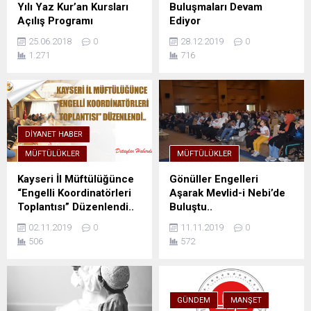
Yılı Yaz Kur’an Kursları
Buluşmaları Devam
Açılış Programı
Ediyor
25.06.2018
0
28.12.2019
0
1.271
716
DIYANET HABER
MÜFTÜLÜKLER
MÜFTÜLÜKLER
Kayseri İl Müftülüğünce
Gönüller Engelleri
“Engelli Koordinatörleri
Aşarak Mevlid-i Nebi’de
Toplantısı” Düzenlendi..
Buluştu..
02.11.2019
0
11.11.2019
0
506
572
GÜNDEM
MANŞET