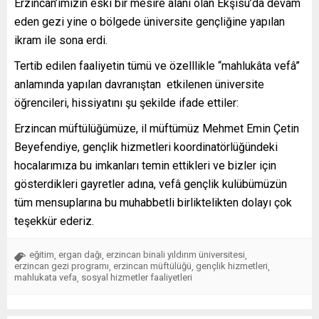
Erzincan’ımızın eski bir mesire alanı olan Ekşisu’da devam
eden gezi yine o bölgede üniversite gençliğine yapılan
ikram ile sona erdi.
Tertib edilen faaliyetin tümü ve özelllikle “mahlukâta vefâ”
anlamında yapılan davranıştan etkilenen üniversite
öğrencileri, hissiyatını şu şekilde ifade ettiler:
Erzincan müftülüğümüze, il müftümüz Mehmet Emin Çetin
Beyefendiye, gençlik hizmetleri koordinatörlüğündeki
hocalarımıza bu imkanları temin ettikleri ve bizler için
gösterdikleri gayretler adına, vefâ gençlik kulübümüzün
tüm mensuplarına bu muhabbetli birliktelikten dolayı çok
teşekkür ederiz.
eğitim
ergan dağı
erzincan binali yıldırım üniversitesi
,
,
,
erzincan gezi programı
erzincan müftülüğü
gençlik hizmetleri
,
,
,
mahlukata vefa
sosyal hizmetler faaliyetleri
,