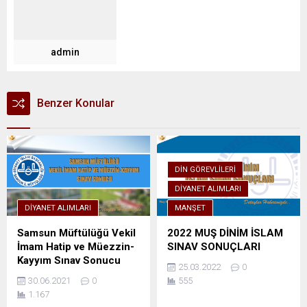
admin
Benzer Konular
DIN GÖREVLILERI
DIYANET ALIMLARI
DIYANET ALIMLARI
MANŞET
Samsun Müftülüğü Vekil
2022 MUŞ DİNİM İSLAM
İmam Hatip ve Müezzin-
SINAV SONUÇLARI
Kayyım Sınav Sonucu
25.03.2022
0
30.06.2021
0
555
1.167