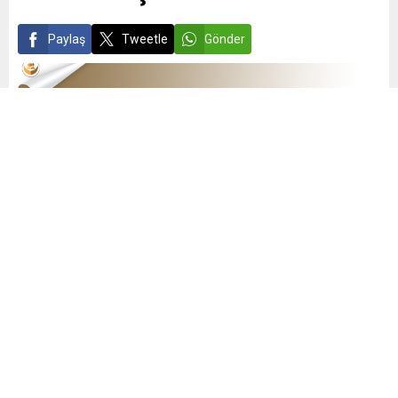
Paylaş
Tweetle
Gönder
admin
Yayınlama: 09.06.2021
0
1612
A
A
+
-
0
TOKAT MÜFTÜLÜĞÜNÜN VEKİL İMAM HATİP VE