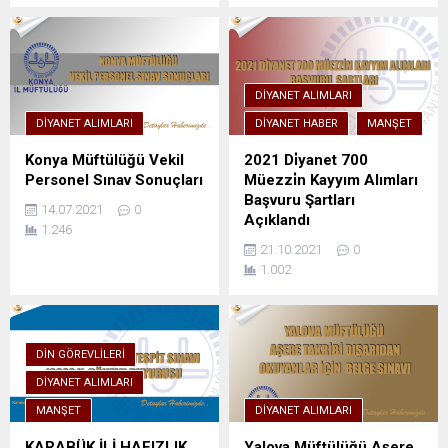
DIYANET ALIMLARI
DIYANET ALIMLARI
DIYANET HABER
MANŞET
Konya Müftülüğü Vekil
2021 Di̇yanet 700
Personel Sınav Sonuçları
Müezzi̇n Kayyım Alımları
Başvuru Şartları
14.07.2021
0
Açıklandı
1.246
21.10.2021
0
1.002
DIN GÖREVLILERI
DIYANET ALIMLARI
MANŞET
DIYANET ALIMLARI
KARABÜK İLİ HAFIZLIK
Yalova Müftülüğü Aşere