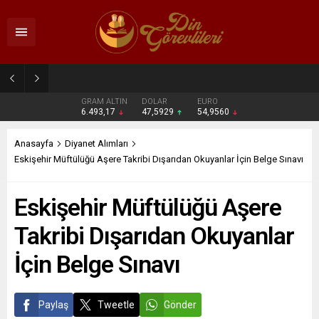
2026 DİB-MBSTS Ne Zaman?
GRAM ALTIN
DOLAR
EURO
6.493,17
47,5929
54,9560
Anasayfa
Diyanet Alımları
Eskişehir Müftülüğü Aşere Takribi Dışarıdan Okuyanlar İçin Belge Sınavı
Eskişehir Müftülüğü Aşere
Takribi Dışarıdan Okuyanlar
İçin Belge Sınavı
Paylaş
Tweetle
Gönder