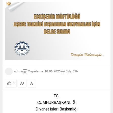
admin
Yayınlama: 10.06.2021
0
616
A
A
+
-
0
TC.
.CUMHURBAŞKANLIĞI
Diyanet İşleri Başkanlığı