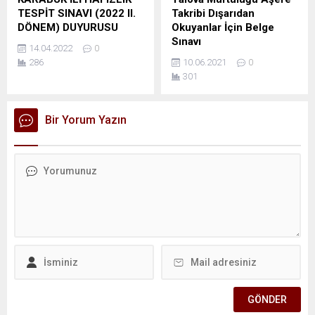
TESPİT SINAVI (2022 II.
Takribi Dışarıdan
DÖNEM) DUYURUSU
Okuyanlar İçin Belge
Sınavı
14.04.2022
0
286
10.06.2021
0
301
Bir Yorum Yazın