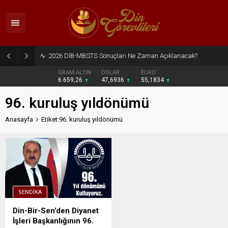
2026 DİB-MBSTS Sonuçları Ne Zaman Açıklanacak?
GRAM ALTIN
DOLAR
EURO
6.659,26
47,6936
55,1834
96. kuruluş yıldönümü
Anasayfa
Etiket:96. kuruluş yıldönümü
SENDIKA
Din-Bir-Sen’den Diyanet
İşleri Başkanlığının 96.