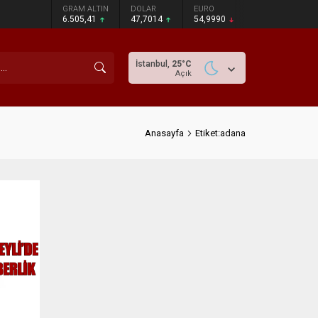
GRAM ALTIN
DOLAR
EURO
6.505,41
47,7014
54,9990
İstanbul,
25
°C
Açık
Anasayfa
Etiket:adana