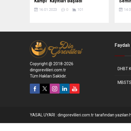
Kampı” Kayıtları Başladı
Semin
16.01.2023
0
101
14.0
Faydalı 
Copyright @ 2018-2026
DHBT K
dingorevlileri.com.tr
Tüm Hakları Saklıdır.
MBSTS
YASAL UYARI : dingorevlileri.com.tr tarafından yazılan h