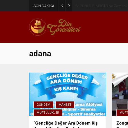
SON DAKİKA
2026 DİB-MBSTS Ne Zaman?
adana
GÜNDEM
MANŞET
MÜFTÜLÜKLER
MÜFT
“Gençliğe Değer Ara Dönem Kış
Zongu