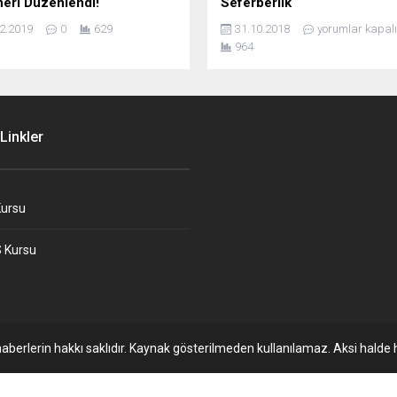
eri Düzenlendi!
Seferberlik
2.2019
0
629
31.10.2018
yorumlar kapalı
964
Linkler
ursu
 Kursu
aberlerin hakkı saklıdır. Kaynak gösterilmeden kullanılamaz. Aksi halde h