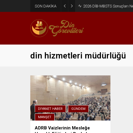
SON DAKİKA
2026 DİB-MBSTS Sonuçları N
din hizmetleri müdürlüğü
DIYANET HABER
GÜNDEM
MANŞET
ADRB Vaizlerinin Mesleğe