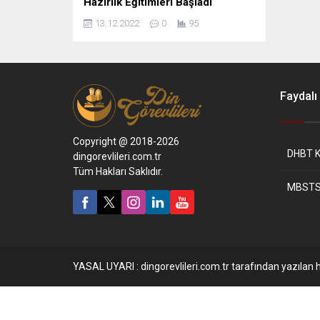
Hazırlık Eğitimleri Başladı
13.12.2022
0
95
Faydalı 
Copyright @ 2018-2026
DHBT K
dingorevlileri.com.tr
Tüm Hakları Saklıdır.
MBSTS
YASAL UYARI : dingorevlileri.com.tr tarafından yazılan h