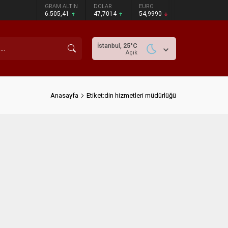
GRAM ALTIN
DOLAR
EURO
6.505,41
47,7014
54,9990
İstanbul,
25
°C
Açık
Anasayfa
Etiket:din hizmetleri müdürlüğü