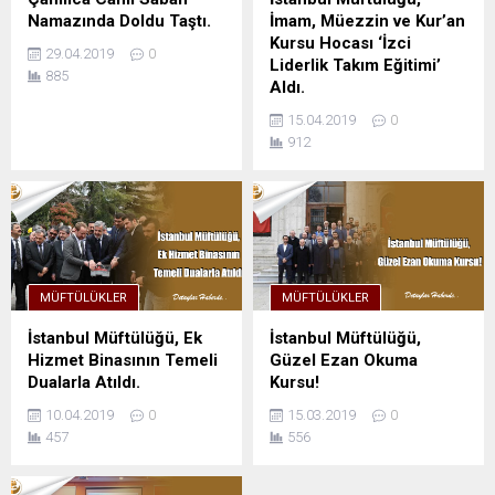
Namazında Doldu Taştı.
İmam, Müezzin ve Kur’an
Kursu Hocası ‘İzci
29.04.2019
0
Liderlik Takım Eğitimi’
885
Aldı.
15.04.2019
0
912
MÜFTÜLÜKLER
MÜFTÜLÜKLER
İstanbul Müftülüğü, Ek
İstanbul Müftülüğü,
Hizmet Binasının Temeli
Güzel Ezan Okuma
Dualarla Atıldı.
Kursu!
10.04.2019
0
15.03.2019
0
457
556