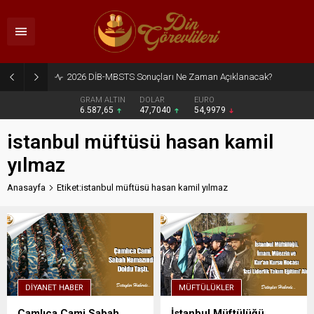
2026 DİB-MBSTS Sonuçları Ne Zaman Açıklanacak?
GRAM ALTIN
DOLAR
EURO
6.587,65
47,7040
54,9979
istanbul müftüsü hasan kamil
yılmaz
Anasayfa
Etiket:istanbul müftüsü hasan kamil yılmaz
DIYANET HABER
MÜFTÜLÜKLER
Çamlıca Cami Sabah
İstanbul Müftülüğü,