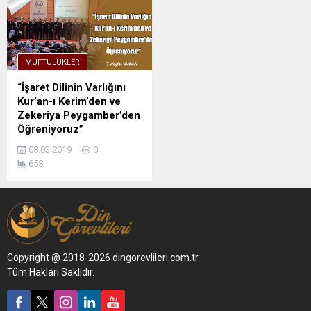
MÜFTÜLÜKLER
“İşaret Dilinin Varlığını
Kur’an-ı Kerim’den ve
Zekeriya Peygamber’den
Öğreniyoruz”
08.03.2019
0
658
Copyright @ 2018-2026 dingorevlileri.com.tr
Tüm Hakları Saklıdır.