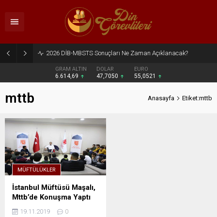
2026 DİB-MBSTS Sonuçları Ne Zaman Açıklanacak?
GRAM ALTIN
DOLAR
EURO
6.614,69
47,7050
55,0521
mttb
Anasayfa
Etiket:mttb
MÜFTÜLÜKLER
İstanbul Müftüsü Maşalı,
Mttb’de Konuşma Yaptı
19.11.2019
0