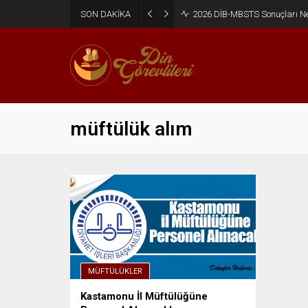
SON DAKİKA
2026 DİB-MBSTS Sonuçları N
müftülük alım
MÜFTÜLÜKLER
Kastamonu İl Müftülüğüne