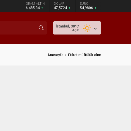
GRAM ALTIN
DOLAR
EURO
6.485,34
47,5724
54,9806
İstanbul,
30
°C
Açık
Anasayfa
Etiket:müftülük alım