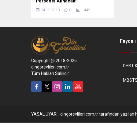
Personel Alınacak!
24.12.2018
0
1.449
Faydalı 
Copyright @ 2018-2026
DHBT K
dingorevlileri.com.tr
Tüm Hakları Saklıdır.
MBSTS
YASAL UYARI : dingorevlileri.com.tr tarafından yazılan h