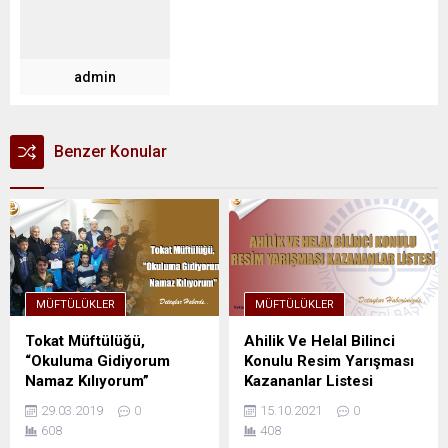
admin
Benzer Konular
MÜFTÜLÜKLER
MÜFTÜLÜKLER
Tokat Müftülüğü,
Ahilik Ve Helal Bilinci
“Okuluma Gidiyorum
Konulu Resim Yarışması
Namaz Kılıyorum”
Kazananlar Listesi
29.03.2019
0
15.10.2021
0
608
408