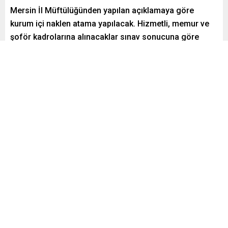
Mersin İl Müftülüğünden yapılan açıklamaya göre
kurum içi naklen atama yapılacak. Hizmetli, memur ve
şoför kadrolarına alınacaklar sınav sonucuna göre
belirlenecek.
Paylaş
Tweetle
Gönder
admin
Yayınlama: 24.12.2018
0
1599