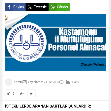
Paylaş
Tweetle
Gönder
admin
Yayınlama: 24.12.2018
0
1.450
A
A
+
-
0
İSTEKLİLERDE ARANAN ŞARTLAR ŞUNLARDIR: