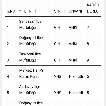
KADRO
S.NO
Y E R İ
SINIFI
ÜNVANI
DEREC.
Şenpazar İlçe
1
Müftülüğü
GİH
VHKİ
7
Doğanyurt İlçe
2
Müftülüğü
GİH
VHKİ
8
Taşköprü İlçe
3
Müftülüğü
GİH
VHKİ
9
Merkez Hz. Pir
4
Kur’an Kursu
YHS
Hizmetli
5
Azdavay İlçe
5
Müftülüğü
YHS
Hizmetli
5
Doğanyurt İlçe