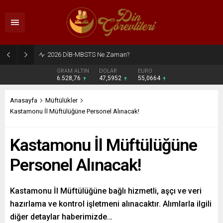
2026 DİB-MBSTS Ne Zaman?
GRAM ALTIN
DOLAR
EURO
6.528,76
47,5952
55,0664
Anasayfa
Müftülükler
Kastamonu İl Müftülüğüne Personel Alınacak!
Kastamonu İl Müftülüğüne
Personel Alınacak!
Kastamonu İl Müftülüğüne bağlı hizmetli, aşçı ve veri
hazırlama ve kontrol işletmeni alınacaktır. Alımlarla ilgili
diğer detaylar haberimizde…