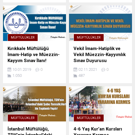
MÜFTÜLÜKLER
MÜFTÜLÜKLER
Kırıkkale Müftülüğü
Vekil İmam-Hatiplik ve
İmam-Hatip ve Müezzin-
Vekil Müezzin-Kayyımlık
Kayyım Sınav İlanı!
Sınav Duyurusu
10.01.2019
0
02.11.2021
0
1.050
487
MÜFTÜLÜKLER
MÜFTÜLÜKLER
İstanbul Müftülüğü,
4-6 Yaş Kur’an Kursları