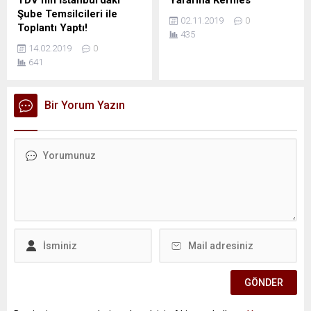
TDV’nin İstanbul’daki
Yararına Kermes
Şube Temsilcileri ile
02.11.2019
0
Toplantı Yaptı!
435
14.02.2019
0
641
Bir Yorum Yazın