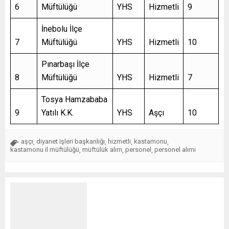
6
Müftülüğü
YHS
Hizmetli
9
İnebolu İlçe
7
Müftülüğü
YHS
Hizmetli
10
Pınarbaşı İlçe
8
Müftülüğü
YHS
Hizmetli
7
Tosya Hamzababa
9
Yatılı K.K.
YHS
Aşçı
10
aşçı
diyanet işleri başkanlığı
hizmetli
kastamonu
,
,
,
,
kastamonu il müftülüğü
müftülük alım
personel
personel alımı
,
,
,