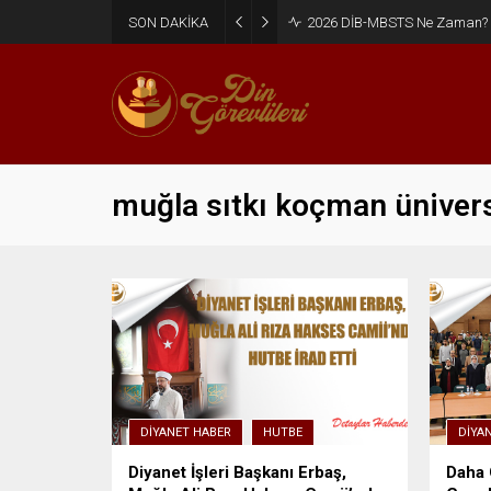
SON DAKİKA
2026 DİB-MBSTS Ne Zaman?
muğla sıtkı koçman ünivers
DIYANET HABER
HUTBE
DIYA
Diyanet İşleri Başkanı Erbaş,
Daha 