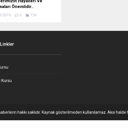
erimizin Hayalleri Ve
maları Önemlidir..
0.2019
0
724
Linkler
ursu
 Kursu
aberlerin hakkı saklıdır. Kaynak gösterilmeden kullanılamaz. Aksi halde h