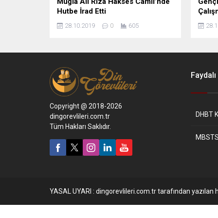
Muğla Ali Rıza Hakses Camii’nde
Gençl
Hutbe İrad Etti
Çalış
28.10.2019
0
605
28.1
Faydalı 
Copyright @ 2018-2026
DHBT K
dingorevlileri.com.tr
Tüm Hakları Saklıdır.
MBSTS
YASAL UYARI : dingorevlileri.com.tr tarafından yazılan h