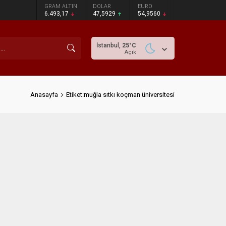
GRAM ALTIN
DOLAR
EURO
6.493,17
47,5929
54,9560
İstanbul,
25
°C
Açık
Anasayfa
Etiket:muğla sıtkı koçman üniversitesi