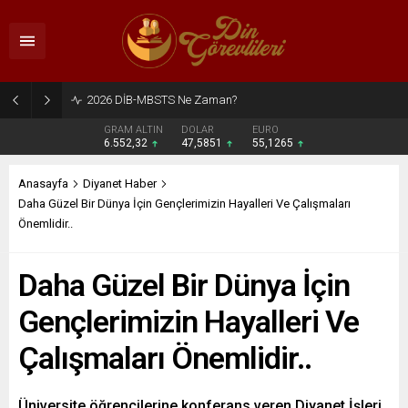
2026 DİB-MBSTS Ne Zaman?
GRAM ALTIN
DOLAR
EURO
6.552,32
47,5851
55,1265
Anasayfa
Diyanet Haber
Daha Güzel Bir Dünya İçin Gençlerimizin Hayalleri Ve Çalışmaları
Önemlidir..
Daha Güzel Bir Dünya İçin
Gençlerimizin Hayalleri Ve
Çalışmaları Önemlidir..
Üniversite öğrencilerine konferans veren Diyanet İşleri