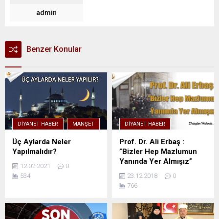
admin
Benzer Konular
DIYANET HABER
MANŞET
DIYANET HABER
Üç Aylarda Neler
Prof. Dr. Ali Erbaş :
Yapılmalıdır?
”Bizler Hep Mazlumun
Yanında Yer Almışız”
12.02.2021
0
534
23.12.2018
0
766