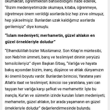
okumaktan, öğrenmekten bahsedildiğini ifade ederek,
“Bizim medeniyetimizde okumaya, kitaba, öğrenmeye,
öğretmeye önem verildiği asırlarda biz hep zirve olmuşuz,
hep yükselmişiz. Bunlardan uzak kaldığımız asırlarda
gerilemişiz” diye konuştu.
“İslam medeniyeti; merhametin, güzel ahlakın en
güzel örnekleriyle doludur”
“Elhamdülillah bizler Müslümanız. Son Kitap’ın müntesibi,
son Nebi’nin ümmeti, barış ve teslimiyet dininin yeryüzü
temsilcileriyiz” diyen Başkan Erbaş, “Varlığa ve hayata
bakış açısından bizim, inanç, düşünce ve ahlak dünyamızın
iki önemli boyutu vardır. Bunlardan birincisi, Yaratana yani
Allah’a itaat ve teslimiyet; ikincisi ise yaratılana, yani can
taşıyan her varlığa karşı şefkat ve merhamettir. İşte bu
inançla, Kur’an ve sünnetin izinde kurulan İslam medeniyeti;
merhametin, güzel ahlakın, bir arada yaşamanın en güzel
örnekleriyle doludur” değerlendirmesinde bulundu.