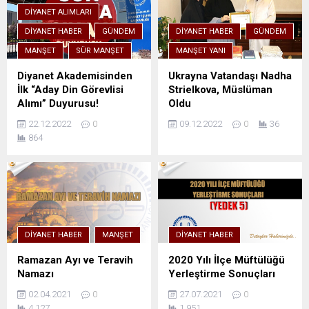
DIYANET ALIMLARI
DIYANET HABER
GÜNDEM
DIYANET HABER
GÜNDEM
MANŞET
SÜR MANŞET
MANŞET YANI
Diyanet Akademisinden
Ukrayna Vatandaşı Nadha
İlk “Aday Din Görevlisi
Strielkova, Müslüman
Alımı” Duyurusu!
Oldu
22.12.2022
0
09.12.2022
0
36
864
DIYANET HABER
MANŞET
DIYANET HABER
Ramazan Ayı ve Teravih
2020 Yılı İlçe Müftülüğü
Namazı
Yerleştirme Sonuçları
02.04.2021
0
27.07.2021
0
4.127
1.951