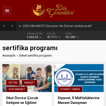
2026 DİB-MBSTS Sonuçları Ne Zaman Açıklanacak?
GRAM ALTIN
DOLAR
EURO
6.660,55
47,7111
55,1881
sertifika programı
Anasayfa
Etiket:sertifika programı
EĞITIM
MANŞET
SÜR MANŞET
DIYANET HABER
Okul Öncesi Çocuk
Diyanet, İl Müftülüklerine
Gelişimi ve Eğitimi
Manevi Danışman