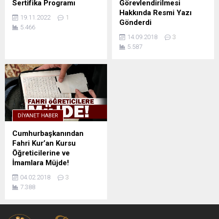
Sertifika Programı
Görevlendirilmesi
Hakkında Resmi Yazı
19.11.2022
1
Gönderdi
5.466
14.09.2018
3
5.587
DIYANET HABER
Cumhurbaşkanından
Fahri Kur’an Kursu
Öğreticilerine ve
İmamlara Müjde!
04.02.2018
3
7.388