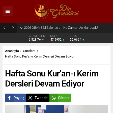
2026 DİB-MBSTS Ne Zaman?
GRAM ALTIN
DOLAR
EURO
6.528,76
47,5952
55,0664
Anasayfa
Gündem
Hafta Sonu Kur’an-ı Kerim Dersleri Devam Ediyor
Hafta Sonu Kur’an-ı Kerim
Dersleri Devam Ediyor
Paylaş
Tweetle
Gönder