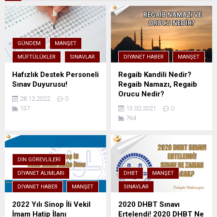
GÜNDEM
MANŞET
MÜFTÜLÜKLER
SINAVLAR
DIYANET HABER
MANŞET
Hafızlık Destek Personeli
Regaib Kandili Nedir?
Sınav Duyurusu!
Regaib Namazı, Regaib
Orucu Nedir?
28.12.2022
0
137
13.02.2021
0
764
DIN GÖREVLILERI
DIYANET ALIMLARI
DHBT
MANŞET
DIYANET HABER
MANŞET
SINAVLAR
2022 Yılı Sinop İli Vekil
2020 DHBT Sınavı
İmam Hatip İlanı
Ertelendi! 2020 DHBT Ne