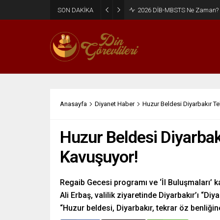
SON DAKİKA
2026 DİB-MBSTS Ne Zaman?
Anasayfa
Diyanet Haber
Huzur Beldesi Diyarbakır Te
Huzur Beldesi Diyarbak
Kavuşuyor!
Regaib Gecesi programı ve ‘İl Buluşmaları’ k
Ali Erbaş, valilik ziyaretinde Diyarbakır’ı “Diya
“Huzur beldesi, Diyarbakır, tekrar öz benliği