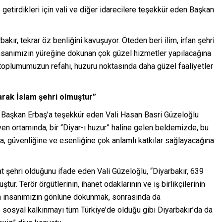
 getirdikleri için vali ve diğer idarecilere teşekkür eden Başkan
akır, tekrar öz benliğini kavuşuyor. Öteden beri ilim, irfan şehri
insanımızın yüreğine dokunan çok güzel hizmetler yapılacağına
 toplumumuzun refahı, huzuru noktasında daha güzel faaliyetler
larak İslam şehri olmuştur”
 Başkan Erbaş’a teşekkür eden Vali Hasan Basri Güzeloğlu
en ortamında, bir “Diyar-ı huzur” haline gelen beldemizde, bu
a, güvenliğine ve esenliğine çok anlamlı katkılar sağlayacağına
yat şehri olduğunu ifade eden Vali Güzeloğlu, “Diyarbakır, 639
tur. Terör örgütlerinin, ihanet odaklarının ve iş birlikçilerinin
a insanımızın gönlüne dokunmak, sonrasında da
osyal kalkınmayı tüm Türkiye’de olduğu gibi Diyarbakır’da da