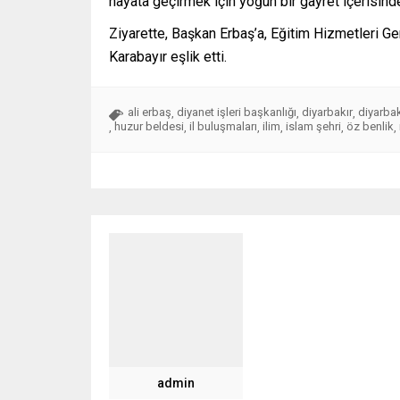
hayata geçirmek için yoğun bir gayret içerisind
Ziyarette, Başkan Erbaş’a, Eğitim Hizmetleri G
Karabayır eşlik etti.
ali erbaş
diyanet işleri başkanlığı
diyarbakır
diyarbak
,
,
,
huzur beldesi
il buluşmaları
ilim
islam şehri
öz benlik
,
,
,
,
,
,
admin