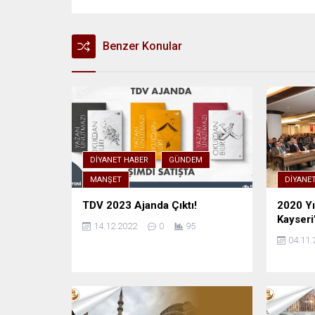
Benzer Konular
DIYANET HABER
GÜNDEM
MANŞET
DIYANE
TDV 2023 Ajanda Çıktı!
2020 Yı
Kayseri
14.12.2022
0
95
04.11.