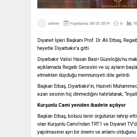
admin
Yayınlama: 08.03.2019
0
70
Diyanet İşleri Başkanı Prof. Dr. Ali Erbaş, Reg
heyetle Diyarbakır’a gitti.
Diyarbakır Valisi Hasan Basri Güzeloğlu’nu mak
açıklamada Regaib Gecesini ve üç ayların başla
etmekten duyduğu memnuniyeti dile getirdi.
Başkan Erbaş, Diyarbakır’ın, Hazreti Muhammed’
ezan sesinin hiç dinmediğini hatırlatarak, “İnş
Kurşunlu Cami yeniden ibadete açılıyor
Başkan Erbaş, bölücü terör örgütünün tahrip ett
olan Kurşunlu Camii’nden TRT1 ve Diyanet TV’d
yapılmasının ayrı bir önemi ve anlamı olduğunu 