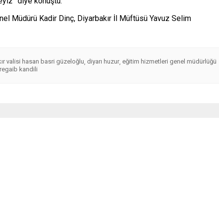
eyiz” diye konuştu.
enel Müdürü Kadir Dinç, Diyarbakır İl Müftüsü Yavuz Selim
ır valisi hasan basri güzeloğlu
diyarı huzur
eğitim hizmetleri genel müdürlüğü
,
,
regaib kandili