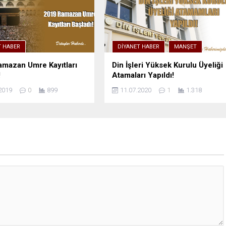
T HABER
DIYANET HABER
MANŞET
mazan Umre Kayıtları
Din İşleri Yüksek Kurulu Üyeliği
!
Atamaları Yapıldı!
2019
0
899
11.07.2020
1
1.318