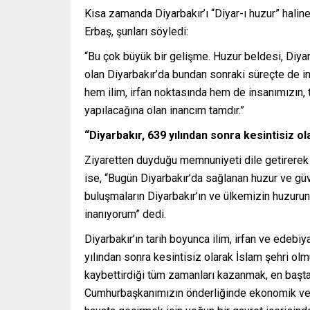
Kısa zamanda Diyarbakır’ı “Diyar-ı huzur” haline
Erbaş, şunları söyledi:
“Bu çok büyük bir gelişme. Huzur beldesi, Diyarb
olan Diyarbakır’da bundan sonraki süreçte de 
hem ilim, irfan noktasında hem de insanımızın,
yapılacağına olan inancım tamdır.”
“Diyarbakır, 639 yılından sonra kesintisiz o
Ziyaretten duyduğu memnuniyeti dile getirerek
ise, “Bugün Diyarbakır’da sağlanan huzur ve güv
buluşmaların Diyarbakır’ın ve ülkemizin huzurun
inanıyorum” dedi.
Diyarbakır’ın tarih boyunca ilim, irfan ve edebi
yılından sonra kesintisiz olarak İslam şehri olmuş
kaybettirdiği tüm zamanları kazanmak, en başt
Cumhurbaşkanımızın önderliğinde ekonomik ve s