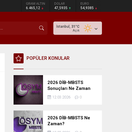
GRAM ALTIN
DOLAR
EURO
6.465,12
47,5935
54,9385
İstanbul,
31
°C
Açık
POPÜLER KONULAR
2026 DİB-MBSTS
Sonuçları Ne Zaman
Açıklanacak?
12.03.2026
0
2026 DİB-MBSTS Ne
Zaman?