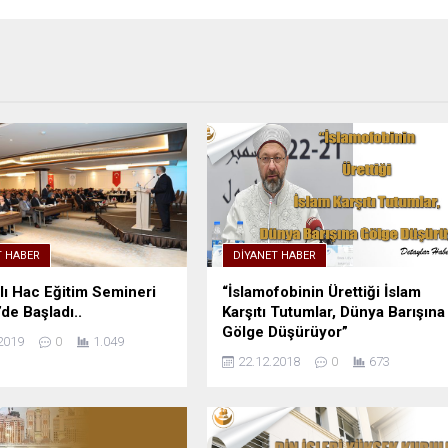
T HABER
DIYANET HABER
lı Hac Eğitim Semineri
“İslamofobinin Ürettiği İslam
’de Başladı..
Karşıtı Tutumlar, Dünya Barışına
Gölge Düşürüyor”
2019
0
1.049
22.12.2018
0
673