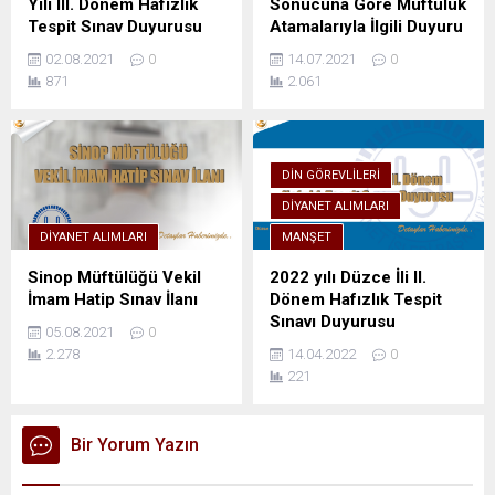
Yılı III. Dönem Hafızlık
Sonucuna Göre Müftülük
Tespit Sınav Duyurusu
Atamalarıyla İlgili Duyuru
02.08.2021
0
14.07.2021
0
871
2.061
DIN GÖREVLILERI
DIYANET ALIMLARI
DIYANET ALIMLARI
MANŞET
Sinop Müftülüğü Vekil
2022 yılı Düzce İli II.
İmam Hatip Sınav İlanı
Dönem Hafızlık Tespit
Sınavı Duyurusu
05.08.2021
0
2.278
14.04.2022
0
221
Bir Yorum Yazın