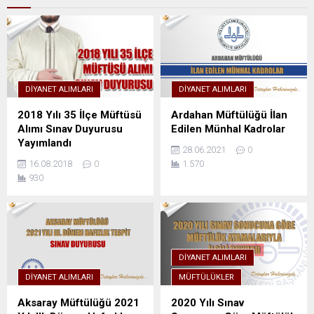
DIYANET ALIMLARI
DIYANET ALIMLARI
2018 Yılı 35 İlçe Müftüsü
Ardahan Müftülüğü İlan
Alımı Sınav Duyurusu
Edilen Münhal Kadrolar
Yayımlandı
28.06.2021
0
16.08.2018
0
1.570
930
DIYANET ALIMLARI
DIYANET ALIMLARI
MÜFTÜLÜKLER
Aksaray Müftülüğü 2021
2020 Yılı Sınav