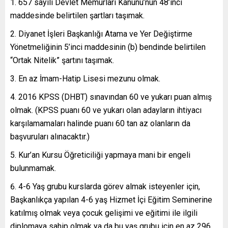
657 sayılı Devlet Memurları Kanunu’nun 48’inci
maddesinde belirtilen şartları taşımak.
Diyanet İşleri Başkanlığı Atama ve Yer Değiştirme
Yönetmeliğinin 5’inci maddesinin (b) bendinde belirtilen
“Ortak Nitelik” şartını taşımak.
En az İmam-Hatip Lisesi mezunu olmak.
2016 KPSS (DHBT) sınavından 60 ve yukarı puan almış
olmak. (KPSS puanı 60 ve yukarı olan adayların ihtiyacı
karşılamamaları halinde puanı 60 tan az olanların da
başvuruları alınacaktır.)
Kur’an Kursu Öğreticiliği yapmaya mani bir engeli
bulunmamak.
4-6 Yaş grubu kurslarda görev almak isteyenler için,
Başkanlıkça yapılan 4-6 yaş Hizmet İçi Eğitim Seminerine
katılmış olmak veya çocuk gelişimi ve eğitimi ile ilgili
diplomaya sahip olmak ya da bu yaş grubu için en az 296