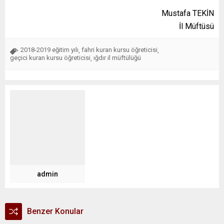
Mustafa TEKİN
İl Müftüsü
2018-2019 eğitim yılı
fahri kuran kursu öğreticisi
,
,
geçici kuran kursu öğreticisi
ığdır il müftülüğü
,
admin
Benzer Konular