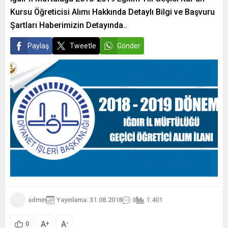
Kursu Öğreticisi Alımı Hakkında Detaylı Bilgi ve Başvuru
Şartları Haberimizin Detayında..
Paylaş
Tweetle
Gönder
admin
Yayınlama: 31.08.2018
0
1.401
A
A
+
-
0