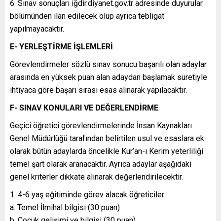
Sınav sonuçları iğdir.diyanet.gov.tr adresinde duyurular
bölümünden ilan edilecek olup ayrıca tebligat
yapılmayacaktır.
E- YERLEŞTİRME İŞLEMLERİ
Görevlendirmeler sözlü sınav sonucu başarılı olan adaylar
arasında en yüksek puan alan adaydan başlamak suretiyle
ihtiyaca göre başarı sırası esas alınarak yapılacaktır.
F- SINAV KONULARI VE DEĞERLENDİRME
Geçici öğretici görevlendirmelerinde İnsan Kaynakları
Genel Müdürlüğü tarafından belirtilen usul ve esaslara ek
olarak bütün adaylarda öncelikle Kur’an-ı Kerim yeterliliği
temel şart olarak aranacaktır. Ayrıca adaylar aşağıdaki
genel kriterler dikkate alınarak değerlendirilecektir.
4-6 yaş eğitiminde görev alacak öğreticiler:
a. Temel İlmihal bilgisi (30 puan)
b. Çocuk gelişimi ve bilgisi (30 puan)