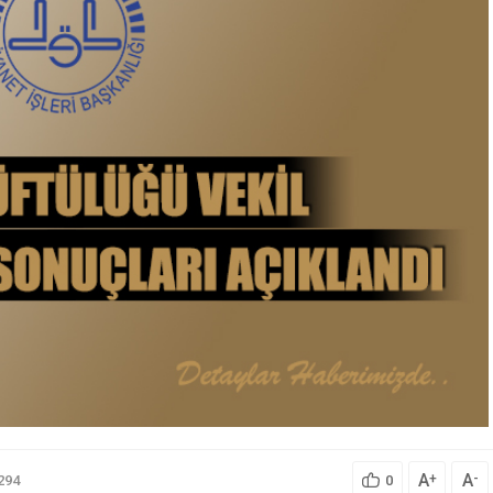
A
A
+
-
294
0