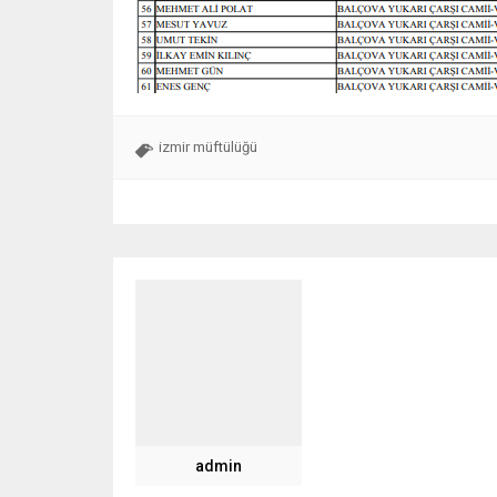
izmir müftülüğü
admin