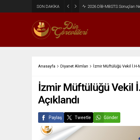
SON DAKİKA
2026 DİB-MBSTS Ne Zaman?
Anasayfa
Diyanet Alımları
İzmir Müftülüğü Vekil İ.H-
İzmir Müftülüğü Vekil 
Açıklandı
Paylaş
Tweetle
Gönder