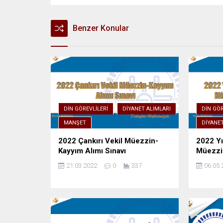
Benzer Konular
DIN GÖREVLILERI
DIYANET ALIMLARI
DIN GÖR
MANŞET
DIYANE
2022 Çankırı Vekil Müezzin-
2022 Yı
Kayyım Alımı Sınavı
Müezzin
21.03.2022
0
337
06.05.