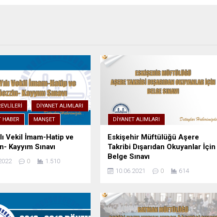
EVLILERI
DIYANET ALIMLARI
T HABER
MANŞET
DIYANET ALIMLARI
lı Vekil İmam-Hatip ve
Eskişehir Müftülüğü Aşere
- Kayyım Sınavı
Takribi Dışarıdan Okuyanlar İçin
Belge Sınavı
2022
0
1.510
10.06.2021
0
614