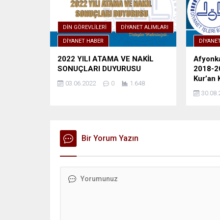
DIN GÖREVLILERI
DIYANET ALIMLARI
DIYANET HABER
DIYANET
2022 YILI ATAMA VE NAKİL
Afyonka
SONUÇLARI DUYURUSU
2018-20
Kur’an 
03.06.2022
0
1.648
30.08.
Bir Yorum Yazın