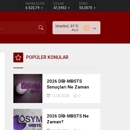
GRAM ALTIN
DOLAR
EURO
6.520,79
47,5952
55,0575
İstanbul,
31
°C
Açık
POPÜLER KONULAR
2026 DİB-MBSTS
Sonuçları Ne Zaman
Açıklanacak?
12.03.2026
0
2026 DİB-MBSTS Ne
Zaman?