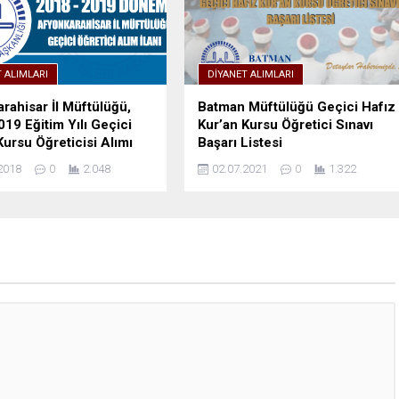
 ALIMLARI
DIYANET ALIMLARI
rahisar İl Müftülüğü,
Batman Müftülüğü Geçici Hafız
19 Eğitim Yılı Geçici
Kur’an Kursu Öğretici Sınavı
Kursu Öğreticisi Alımı
Başarı Listesi
2018
0
2.048
02.07.2021
0
1.322