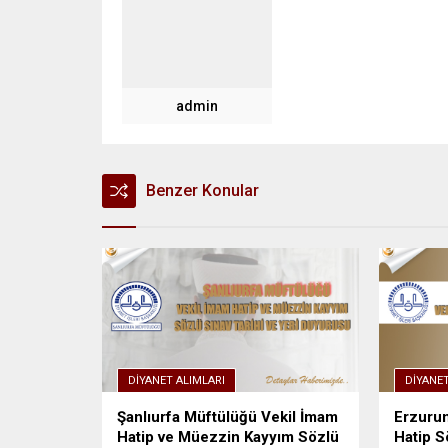
admin
Benzer Konular
DIYANET ALIMLARI
DIYANET
Şanlıurfa Müftülüğü Vekil İmam
Erzuru
Hatip ve Müezzin Kayyım Sözlü
Hatip S