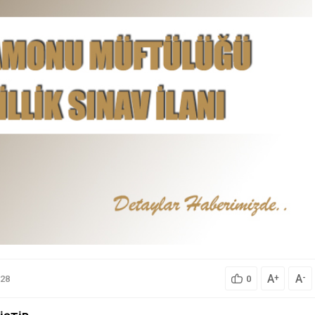
A
A
+
-
28
0