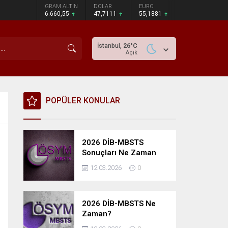
GRAM ALTIN
DOLAR
EURO
6.660,55
47,7111
55,1881
İstanbul,
26
°C
Açık
POPÜLER KONULAR
2026 DİB-MBSTS
Sonuçları Ne Zaman
Açıklanacak?
12.03.2026
0
2026 DİB-MBSTS Ne
Zaman?