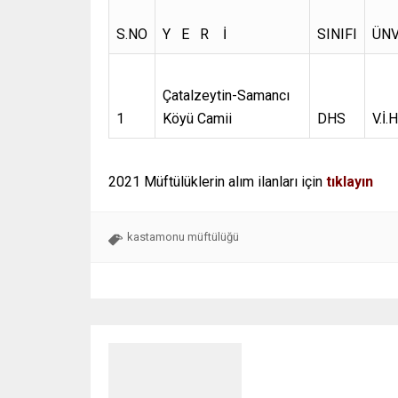
S.NO
Y E R İ
SINIFI
ÜNV
Çatalzeytin-Samancı
1
Köyü Camii
DHS
V.İ.H
2021 Müftülüklerin alım ilanları için
tıklayın
kastamonu müftülüğü