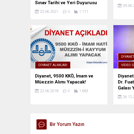
Sınav Tarihi ve Yeri Duyurusu
09.06.
22.06.2021
0
1.171
DIYANET
DIYANET ALIMLARI
VIDEO G
Diyanet, 9500 KKÖ, İmam ve
Diyanet
Müezzin Alımı Yapacak!
Dr. Fua
Galası Y
22.06.2018
0
1.663
26.12.
Bir Yorum Yazın