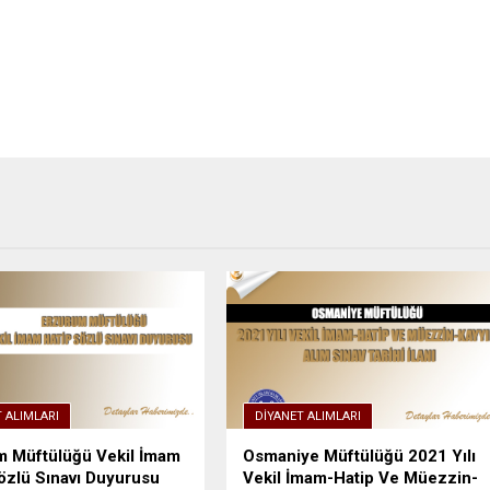
 ALIMLARI
DIYANET ALIMLARI
m Müftülüğü Vekil İmam
Osmaniye Müftülüğü 2021 Yılı
özlü Sınavı Duyurusu
Vekil İmam-Hatip Ve Müezzin-