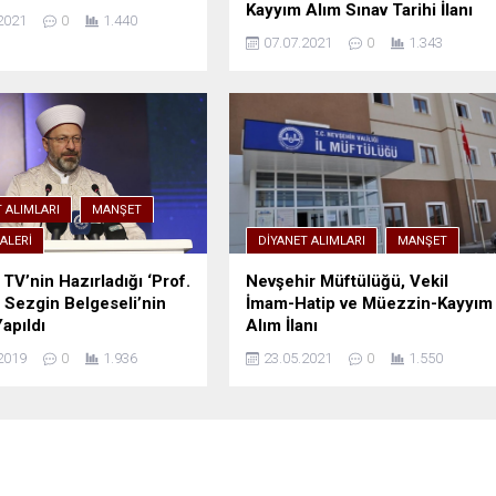
Kayyım Alım Sınav Tarihi İlanı
2021
0
1.440
07.07.2021
0
1.343
 ALIMLARI
MANŞET
ALERI
DIYANET ALIMLARI
MANŞET
 TV’nin Hazırladığı ‘Prof.
Nevşehir Müftülüğü, Vekil
t Sezgin Belgeseli’nin
İmam-Hatip ve Müezzin-Kayyım
apıldı
Alım İlanı
2019
0
1.936
23.05.2021
0
1.550