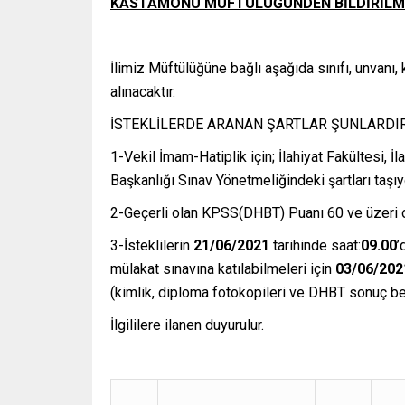
KASTAMONU MÜFTÜLÜĞÜNDEN BİLDİRİLM
İlimiz Müftülüğüne bağlı aşağıda sınıfı, unvanı
alınacaktır.
İSTEKLİLERDE ARANAN ŞARTLAR ŞUNLARDIR
1-Vekil İmam-Hatiplik için; İlahiyat Fakültesi, 
Başkanlığı Sınav Yönetmeliğindeki şartları taşı
2-Geçerli olan KPSS(DHBT) Puanı 60 ve üzeri o
3-İsteklilerin
21
/06/2021
tarihinde saat:
09.00
’
mülakat sınavına katılabilmeleri için
03
/06/202
(kimlik, diploma fotokopileri ve DHBT sonuç b
İlgililere ilanen duyurulur.