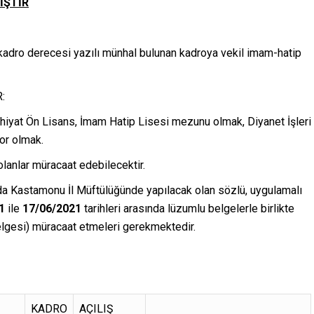
İŞTİR
, kadro derecesi yazılı münhal bulunan kadroya vekil imam-hatip
:
İlahiyat Ön Lisans, İmam Hatip Lisesi mezunu olmak, Diyanet İşleri
yor olmak.
lanlar müracaat edebilecektir.
da Kastamonu İl Müftülüğünde yapılacak olan sözlü, uygulamalı
1
ile
17/06/2021
tarihleri arasında lüzumlu belgelerle birlikte
elgesi) müracaat etmeleri gerekmektedir.
KADRO
AÇILIŞ