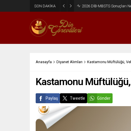
SON DAKİKA
2026 DİB-MBSTS Ne Zaman?
Anasayfa
Diyanet Alımları
Kastamonu Müftülüğü, Vekil
Kastamonu Müftülüğü, V
Paylaş
Tweetle
Gönder