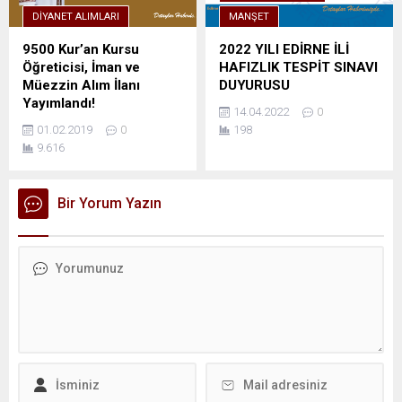
DIYANET ALIMLARI
MANŞET
9500 Kur’an Kursu
2022 YILI EDİRNE İLİ
Öğreticisi, İman ve
HAFIZLIK TESPİT SINAVI
Müezzin Alım İlanı
DUYURUSU
Yayımlandı!
14.04.2022
0
01.02.2019
0
198
9.616
Bir Yorum Yazın