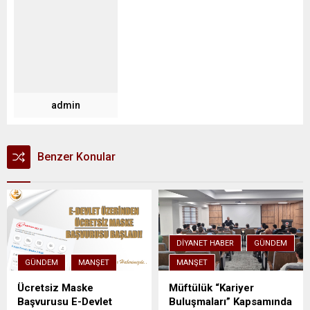
admin
Benzer Konular
DIYANET HABER
GÜNDEM
GÜNDEM
MANŞET
MANŞET
Ücretsiz Maske
Müftülük “Kariyer
Başvurusu E-Devlet
Buluşmaları” Kapsamında