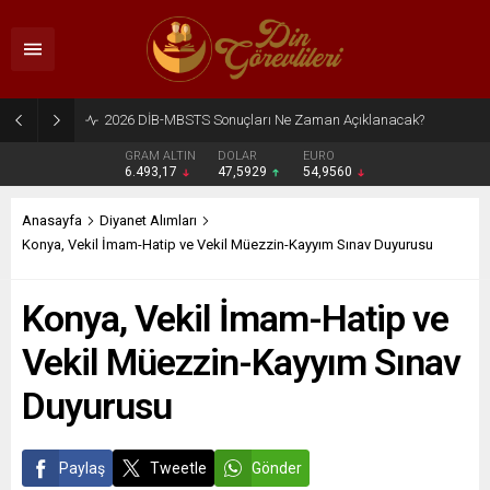
2026 DİB-MBSTS Ne Zaman?
GRAM ALTIN
DOLAR
EURO
6.493,17
47,5929
54,9560
Anasayfa
Diyanet Alımları
Konya, Vekil İmam-Hatip ve Vekil Müezzin-Kayyım Sınav Duyurusu
Konya, Vekil İmam-Hatip ve
Vekil Müezzin-Kayyım Sınav
Duyurusu
Paylaş
Tweetle
Gönder