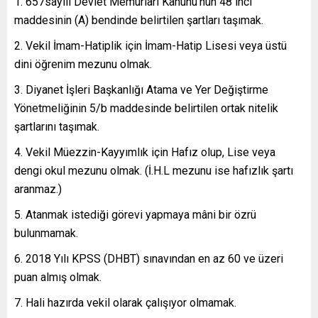
1. 657sayılı Devlet Memurları Kanunu’nun 48 inci
maddesinin (A) bendinde belirtilen şartları taşımak.
2. Vekil İmam-Hatiplik için İmam-Hatip Lisesi veya üstü
dini öğrenim mezunu olmak.
3. Diyanet İşleri Başkanlığı Atama ve Yer Değiştirme
Yönetmeliğinin 5/b maddesinde belirtilen ortak nitelik
şartlarını taşımak.
4. Vekil Müezzin-Kayyımlık için Hafız olup, Lise veya
dengi okul mezunu olmak. (İ.H.L mezunu ise hafızlık şartı
aranmaz.)
5. Atanmak istediği görevi yapmaya mâni bir özrü
bulunmamak.
6. 2018 Yılı KPSS (DHBT) sınavından en az 60 ve üzeri
puan almış olmak.
7. Hali hazırda vekil olarak çalışıyor olmamak.