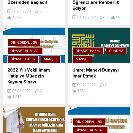
Üzerinden Başladı!
Öğrencilere Rehberlik
Ediyor
06.04.2020
2
1.524
21.12.2022
0
90
DIN GÖREVLILERI
DIYANET ALIMLARI
DIYANET HABER
GÜNDEM
DIYANET HABER
MANŞET
MANŞET
2022 Yılı Vekil İmam-
Umre: Manevi Dünyayı
Hatip ve Müezzin-
İmar Etmek
Kayyım Sınavı
09.12.2022
0
06.05.2022
0
173
1.510
DIN GÖREVLILERI
DIYANET ALIMLARI