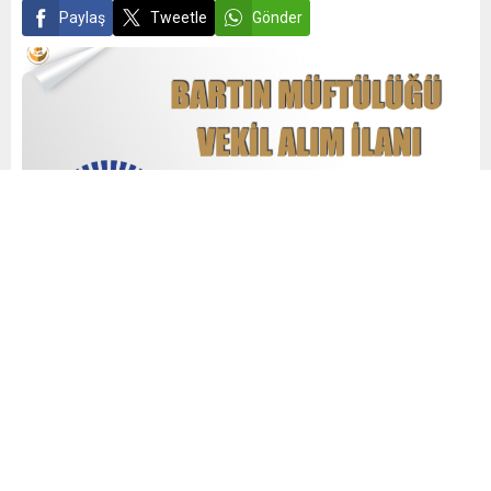
Paylaş
Tweetle
Gönder
admin
Yayınlama: 22.02.2021
0
1.109
A
A
+
-
0
BARTIN İL MÜFTÜLÜĞÜNDEN VEKİLLİK SINAV
DUYURUSU