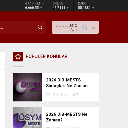
GRAM ALTIN
DOLAR
EURO
6.660,55
47,7111
55,1881
İstanbul,
26
°C
Açık
POPÜLER KONULAR
2026 DİB-MBSTS
Sonuçları Ne Zaman
Açıklanacak?
12.03.2026
0
2026 DİB-MBSTS Ne
Zaman?