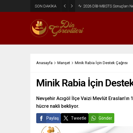
SON DAKİKA
2026 DİB-MBSTS Ne Zaman?
Anasayfa
Manşet
Minik Rabia İçin Destek Çağrısı
Minik Rabia İçin Destek
Nevşehir Acıgöl İlçe Vaizi Mevlüt Eraslan’ın 
hücre nakli bekliyor.
Paylaş
Tweetle
Gönder