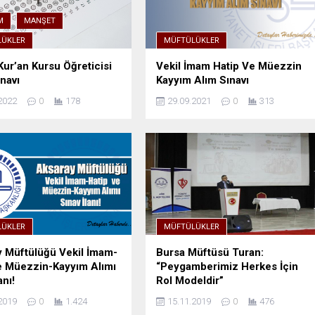
M
MANŞET
ÜKLER
MÜFTÜLÜKLER
Kur’an Kursu Öğreticisi
Vekil İmam Hatip Ve Müezzin
ınavı
Kayyım Alım Sınavı
2022
0
178
29.09.2021
0
313
ÜKLER
MÜFTÜLÜKLER
 Müftülüğü Vekil İmam-
Bursa Müftüsü Turan:
e Müezzin-Kayyım Alımı
“Peygamberimiz Herkes İçin
anı!
Rol Modeldir”
2019
0
1.424
15.11.2019
0
476