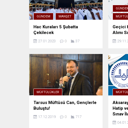
GÜNDE
GÜNDEM
MANŞET
MÜFTÜL
Hac Kuraları 5 Şubatta
Geçici 
Çekilecek
Alımı S
27.01.2023
0
37
29.11.
MÜFTÜLÜKLER
MÜFTÜL
Tarsus Müftüsü Can, Gençlerle
Aksaray
Buluştu!
Hatip v
Sınav İl
17.12.2019
0
717
04.01.