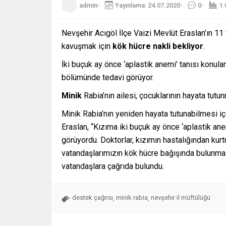
admin
Yayınlama: 24.07.2020
0
1.
Nevşehir Acıgöl İlçe Vaizi Mevlüt Eraslan’ın 11
kavuşmak için
kök
hücre
nakli
bekliyor
.
İki buçuk ay önce ‘aplastik anemi’ tanısı konul
bölümünde tedavi görüyor.
Minik
Rabia’nın ailesi, çocuklarının hayata tutu
Minik Rabia’nın yeniden hayata tutunabilmesi iç
Eraslan, “Kızıma iki buçuk ay önce ‘aplastik ane
görüyordu. Doktorlar, kızımın hastalığından kurt
vatandaşlarımızın kök hücre bağışında bulunmas
vatandaşlara çağrıda bulundu.
destek çağrısı
minik rabia
nevşehir il müftülüğü
,
,