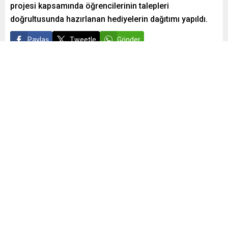
projesi kapsamında öğrencilerinin talepleri
doğrultusunda hazırlanan hediyelerin dağıtımı yapıldı.
Paylaş
Tweetle
Gönder
admin
Yayınlama: 02.12.2022
0
44
A
A
+
-
0