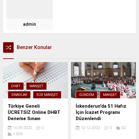
admin
Benzer Konular
DHBT
MANŞET
SINAVLAR
SÜR MANŞET
GÜNDEM
MANŞET
Türkiye Geneli
İskenderun’da 51 Hafız
ÜCRETSİZ Online DHBT
İçin İcazet Programı
Deneme Sınavı
Düzenlendi
10.09.2022
0
10.12.2022
0
42
1.509