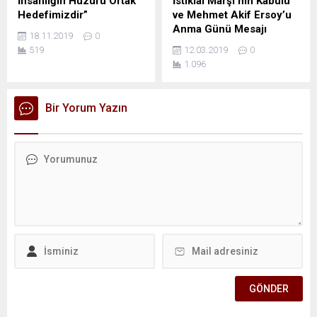
İnsanlığın Huzuru Ortak
İstiklal Marşı’nın Kabulü
Hedefimizdir”
ve Mehmet Akif Ersoy’u
Anma Günü Mesajı
18.11.2019
0
519
12.03.2019
0
1.096
Bir Yorum Yazın