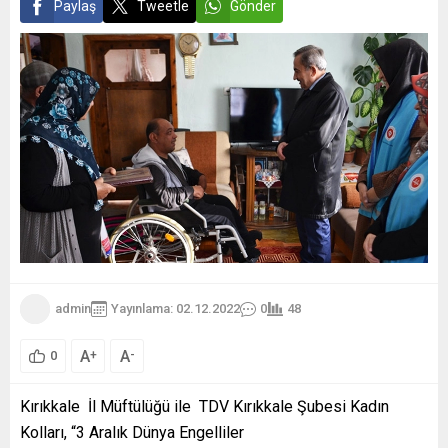
Paylaş
Tweetle
Gönder
admin
Yayınlama: 02.12.2022
0
48
A
A
+
-
0
Kırıkkale İl Müftülüğü ile TDV Kırıkkale Şubesi Kadın
Kolları, “3 Aralık Dünya Engelliler