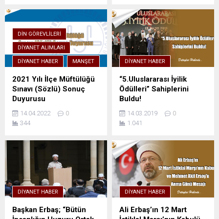
DIN GÖREVLILERI
DIYANET ALIMLARI
DIYANET HABER
MANŞET
DIYANET HABER
2021 Yılı İlçe Müftülüğü
“5.Uluslararası İyilik
Sınavı (Sözlü) Sonuç
Ödülleri” Sahiplerini
Duyurusu
Buldu!
14.04.2022
0
14.03.2019
0
344
1.041
DIYANET HABER
DIYANET HABER
Başkan Erbaş; “Bütün
Ali Erbaş’ın 12 Mart