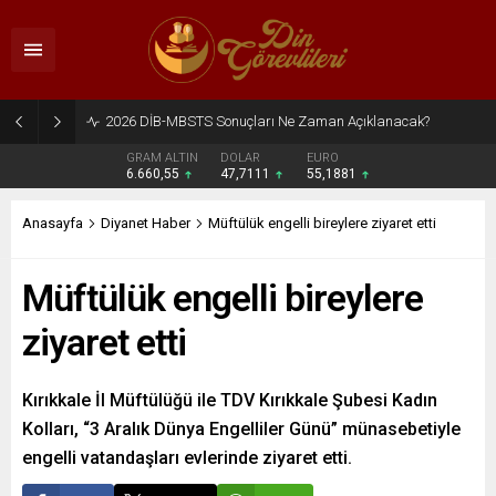
2026 DİB-MBSTS Sonuçları Ne Zaman Açıklanacak?
GRAM ALTIN
DOLAR
EURO
6.660,55
47,7111
55,1881
Anasayfa
Diyanet Haber
Müftülük engelli bireylere ziyaret etti
Müftülük engelli bireylere
ziyaret etti
Kırıkkale İl Müftülüğü ile TDV Kırıkkale Şubesi Kadın
Kolları, “3 Aralık Dünya Engelliler Günü” münasebetiyle
engelli vatandaşları evlerinde ziyaret etti.