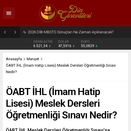
2026 DİB-MBSTS Ne Zaman?
GRAM ALTIN
DOLAR
EURO
6.521,34
47,5916
55,0829
Anasayfa
Manşet
ÖABT İHL (İmam Hatip Lisesi) Meslek Dersleri Öğretmenliği Sınavı
Nedir?
ÖABT İHL (İmam Hatip
Lisesi) Meslek Dersleri
Öğretmenliği Sınavı Nedir?
ÖABT İHL Meslek Dersleri Öğretmenliği Sınavı’na