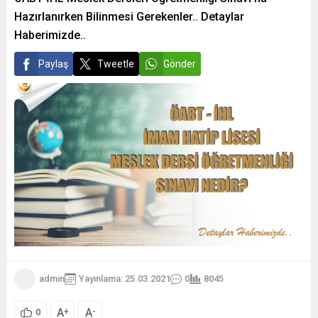
Hazırlanırken Bilinmesi Gerekenler.. Detaylar
Haberimizde..
Paylaş
Tweetle
Gönder
admin
Yayınlama: 25.03.2021
0
8045
A
A
+
-
0