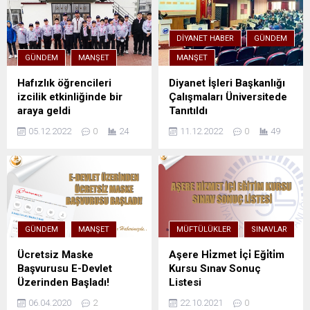
DIYANET HABER
GÜNDEM
GÜNDEM
MANŞET
MANŞET
Hafızlık öğrencileri
Diyanet İşleri Başkanlığı
izcilik etkinliğinde bir
Çalışmaları Üniversitede
araya geldi
Tanıtıldı
05.12.2022
0
24
11.12.2022
0
49
GÜNDEM
MANŞET
MÜFTÜLÜKLER
SINAVLAR
Ücretsiz Maske
Aşere Hi̇zmet İçi̇ Eği̇ti̇m
Başvurusu E-Devlet
Kursu Sınav Sonuç
Üzerinden Başladı!
Listesi
06.04.2020
2
22.10.2021
0