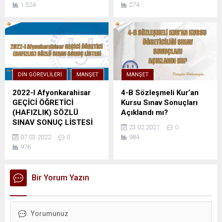
1.524
274
DIN GÖREVLILERI
MANŞET
MANŞET
2022-I Afyonkarahisar
4-B Sözleşmeli Kur’an
GEÇİCİ ÖĞRETİCİ
Kursu Sınav Sonuçları
(HAFIZLIK) SÖZLÜ
Açıklandı mı?
SINAV SONUÇ LİSTESİ
23.02.2021
0
07.03.2022
0
984
976
Bir Yorum Yazın