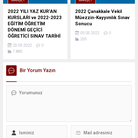
MANŞET
MANŞET
2022 YILI YAZ KUR’AN
2022 Çanakkale Vekil
KURSLARI ve 2022-2023
Müezzin-Kayyımlık Sınav
EĞİTİM ÖĞRETİM
Sonucu
DÖNEMİ GEÇİCİ
05.03.2022
0
ÖĞRETİCİ SINAV TARİHİ
205
VE SINAV YERİ
23.05.2022
0
DUYURUSU
7.885
Bir Yorum Yazın