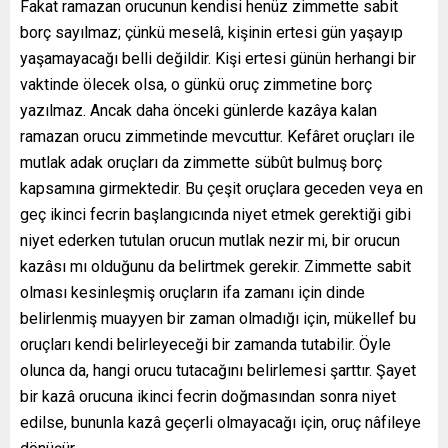
Fakat ramazan orucunun kendisi henüz zimmette sabit
borç sayılmaz; çünkü meselâ, kişinin ertesi gün yaşayıp
yaşamayacağı belli değildir. Kişi ertesi günün herhangi bir
vaktinde ölecek olsa, o günkü oruç zimmetine borç
yazılmaz. Ancak daha önceki günlerde kazâya kalan
ramazan orucu zimmetinde mevcuttur. Kefâret oruçları ile
mutlak adak oruçları da zimmette sübût bulmuş borç
kapsamına girmektedir. Bu çeşit oruçlara geceden veya en
geç ikinci fecrin başlangıcında niyet etmek gerektiği gibi
niyet ederken tutulan orucun mutlak nezir mi, bir orucun
kazâsı mı olduğunu da belirtmek gerekir. Zimmette sabit
olması kesinleşmiş oruçların ifa zamanı için dinde
belirlenmiş muayyen bir zaman olmadığı için, mükellef bu
oruçları kendi belirleyeceği bir zamanda tutabilir. Öyle
olunca da, hangi orucu tutacağını belirlemesi şarttır. Şayet
bir kazâ orucuna ikinci fecrin doğmasından sonra niyet
edilse, bununla kazâ geçerli olmayacağı için, oruç nâfileye