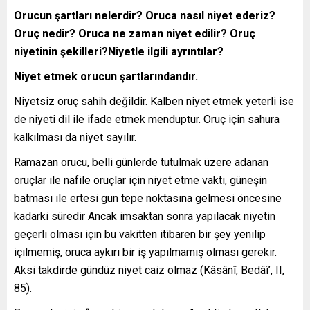
Orucun şartları nelerdir? Oruca nasıl niyet ederiz?
Oruç nedir? Oruca ne zaman niyet edilir? Oruç
niyetinin şekilleri?Niyetle ilgili ayrıntılar?
Niyet etmek orucun şartlarındandır.
Niyetsiz oruç sahih değildir. Kalben niyet etmek yeterli ise
de niyeti dil ile ifade etmek menduptur. Oruç için sahura
kalkılması da niyet sayılır.
Ramazan orucu, belli günlerde tutulmak üzere adanan
oruçlar ile nafile oruçlar için niyet etme vakti, güneşin
batması ile ertesi gün tepe noktasına gelmesi öncesine
kadarki süredir Ancak imsaktan sonra yapılacak niyetin
geçerli olması için bu vakitten itibaren bir şey yenilip
içilmemiş, oruca aykırı bir iş yapılmamış olması gerekir.
Aksi takdirde gündüz niyet caiz olmaz (Kâsânî, Bedâî’, II,
85).