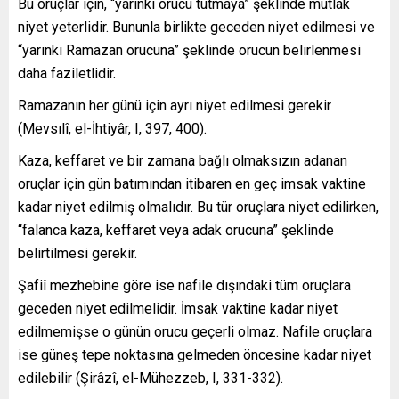
Bu oruçlar için, “yarınki orucu tutmaya” şeklinde mutlak
niyet yeterlidir. Bununla birlikte geceden niyet edilmesi ve
“yarınki Ramazan orucuna” şeklinde orucun belirlenmesi
daha faziletlidir.
Ramazanın her günü için ayrı niyet edilmesi gerekir
(Mevsılî, el-İhtiyâr, I, 397, 400).
Kaza, keffaret ve bir zamana bağlı olmaksızın adanan
oruçlar için gün batımından itibaren en geç imsak vaktine
kadar niyet edilmiş olmalıdır. Bu tür oruçlara niyet edilirken,
“falanca kaza, keffaret veya adak orucuna” şeklinde
belirtilmesi gerekir.
Şafiî mezhebine göre ise nafile dışındaki tüm oruçlara
geceden niyet edilmelidir. İmsak vaktine kadar niyet
edilmemişse o günün orucu geçerli olmaz. Nafile oruçlara
ise güneş tepe noktasına gelmeden öncesine kadar niyet
edilebilir (Şirâzî, el-Mühezzeb, I, 331-332).