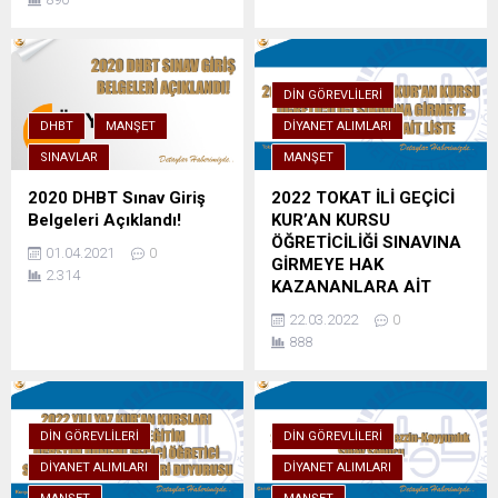
DIN GÖREVLILERI
DHBT
MANŞET
DIYANET ALIMLARI
SINAVLAR
MANŞET
2020 DHBT Sınav Giriş
2022 TOKAT İLİ GEÇİCİ
Belgeleri Açıklandı!
KUR’AN KURSU
ÖĞRETİCİLİĞİ SINAVINA
01.04.2021
0
GİRMEYE HAK
2.314
KAZANANLARA AİT
LİSTE
22.03.2022
0
888
DIN GÖREVLILERI
DIN GÖREVLILERI
DIYANET ALIMLARI
DIYANET ALIMLARI