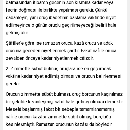
batmasından itibaren gecenin son kısmına kadar veya
fecrin doğması ile birlikte yapılması gerekir. Çünkü
sabahleyin, yani oruç ibadetinin başlama vaktinde niyet
edilmeyince o günün oruçlu geçirilmeyeceği belirli hale
gelmiş olur.
Şâfiîler’e göre ise ramazan orucu, kazâ orucu ve adak
orucuna geceden niyetlenmek şarttır. Fakat nâfile oruca
zevalden önceye kadar niyetlenmek câizdir.
2. Zimmette sübût bulmuş oruçlara ise en geç imsak
vaktine kadar niyet edilmiş olması ve orucun belirlenmesi
gerekir.
Orucun zimmette sübût bulması, oruç borcunun kaçınılmaz
bir şekilde kesinleşmiş, sabit hale gelmiş olması demektir.
Meselâ başlanmış fakat bir sebeple tamamlanamamış
nâfile orucun kazâsı zimmette sabit olmuş, borçluğu
kesinleşmiştir. Ramazan orucunun kazâsı da böyledir.