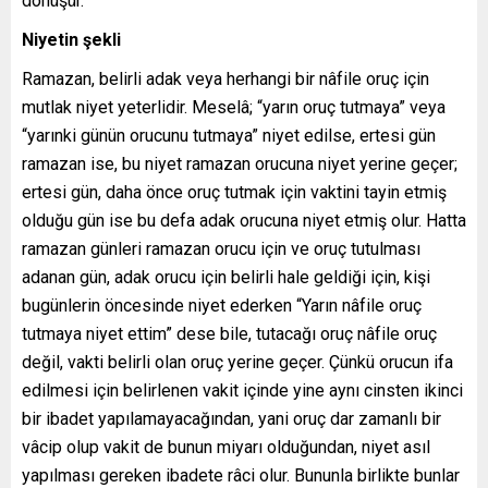
dönüşür.
Niyetin şekli
Ramazan, belirli adak veya herhangi bir nâfile oruç için
mutlak niyet yeterlidir. Meselâ; “yarın oruç tutmaya” veya
“yarınki günün orucunu tutmaya” niyet edilse, ertesi gün
ramazan ise, bu niyet ramazan orucuna niyet yerine geçer;
ertesi gün, daha önce oruç tutmak için vaktini tayin etmiş
olduğu gün ise bu defa adak orucuna niyet etmiş olur. Hatta
ramazan günleri ramazan orucu için ve oruç tutulması
adanan gün, adak orucu için belirli hale geldiği için, kişi
bugünlerin öncesinde niyet ederken “Yarın nâfile oruç
tutmaya niyet ettim” dese bile, tutacağı oruç nâfile oruç
değil, vakti belirli olan oruç yerine geçer. Çünkü orucun ifa
edilmesi için belirlenen vakit içinde yine aynı cinsten ikinci
bir ibadet yapılamayacağından, yani oruç dar zamanlı bir
vâcip olup vakit de bunun miyarı olduğundan, niyet asıl
yapılması gereken ibadete râci olur. Bununla birlikte bunlar