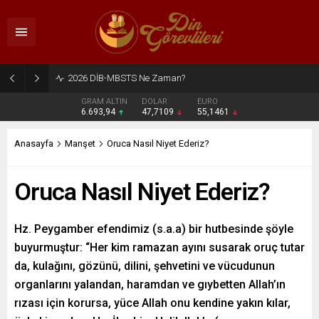
2026 DİB-MBSTS Ne Zaman?
GRAM ALTIN
DOLAR
EURO
6.693,94
47,7109
55,1461
Anasayfa
Manşet
Oruca Nasıl Niyet Ederiz?
Oruca Nasıl Niyet Ederiz?
Hz. Peygamber efendimiz (s.a.a) bir hutbesinde şöyle
buyurmuştur: “Her kim ramazan ayını susarak oruç tutar
da, kulağını, gözünü, dilini, şehvetini ve vücudunun
organlarını yalandan, haramdan ve gıybetten Allah’ın
rızası için korursa, yüce Allah onu kendine yakın kılar,