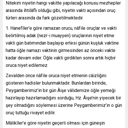
Nitekim niyetin hangi vakitte yapılacağı konusu mezhepler
arasında ihtilâflı olduğu gibi, niyetin vakti açısından oruç
türleri arasında da fark gözetilmektedir.
1. Hanefîler’e göre ramazan orucu, nâfile oruçlar ve vakti
belirtilmiş adak (nezr-i muayyen) oruçlarının niyet etme
vakti gün batımından başlayıp ertesi günün kuşluk vaktine
hatta öğle namazı vaktinin girmesinden az önceki vakte
kadar devam eder. Öğle vakti girdikten sonra artık hiçbir
oruca niyet edilemez.
Zevalden önce nâfile oruca niyet etmenin câizliğini
gösteren hadisler bulunmaktadır. Bunlardan birinde,
Peygamberimiz’in bir gün Âişe vâlidemize öğle yemeği
hazırlayıp hazırlamadığını sorduğu, Hz. Âişe’nin yiyecek bir
şey olmadığını söylemesi üzerine Peygamberimiz’in o gün
oruç tuttuğu rivayet edilir.
Mâlikîler’e göre niyetin geçerli olması için güneşin