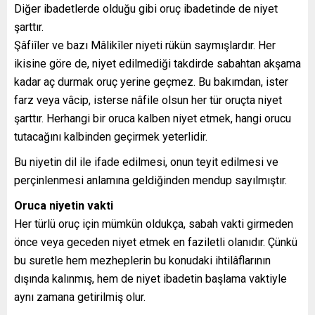
Diğer ibadetlerde olduğu gibi oruç ibadetinde de niyet
şarttır.
Şâfiîler ve bazı Mâlikîler niyeti rükün saymışlardır. Her
ikisine göre de, niyet edilmediği takdirde sabahtan akşama
kadar aç durmak oruç yerine geçmez. Bu bakımdan, ister
farz veya vâcip, isterse nâfile olsun her tür oruçta niyet
şarttır. Herhangi bir oruca kalben niyet etmek, hangi orucu
tutacağını kalbinden geçirmek yeterlidir.
Bu niyetin dil ile ifade edilmesi, onun teyit edilmesi ve
perçinlenmesi anlamına geldiğinden mendup sayılmıştır.
Oruca niyetin vakti
Her türlü oruç için mümkün oldukça, sabah vakti girmeden
önce veya geceden niyet etmek en faziletli olanıdır. Çünkü
bu suretle hem mezheplerin bu konudaki ihtilâflarının
dışında kalınmış, hem de niyet ibadetin başlama vaktiyle
aynı zamana getirilmiş olur.