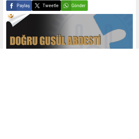
Paylaş
Tweetle
Gönder
admin
Yayınlama: 13.04.2021
0
1.494
A
A
+
-
0
Gusül
; cünüplük, hayız ve nifas gibi hükmî kirlilik
hâllerinden kurtulmak için yapılması gereken dinî