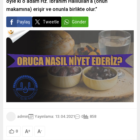
öyle ki o adam Hz. İbrahim Halilullah’a (onun
makamına) erişir ve onunla birlikte olur.”
Paylaş
Tweetle
Gönder
admin
Yayınlama: 13.04.2021
0
858
A
A
+
-
0