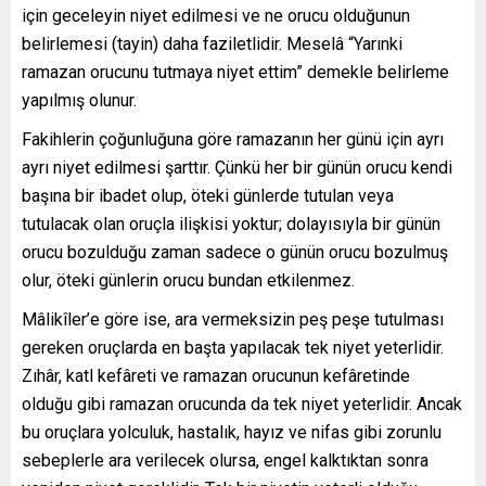
için geceleyin niyet edilmesi ve ne orucu olduğunun
belirlemesi (tayin) daha faziletlidir. Meselâ “Yarınki
ramazan orucunu tutmaya niyet ettim” demekle belirleme
yapılmış olunur.
Fakihlerin çoğunluğuna göre ramazanın her günü için ayrı
ayrı niyet edilmesi şarttır. Çünkü her bir günün orucu kendi
başına bir ibadet olup, öteki günlerde tutulan veya
tutulacak olan oruçla ilişkisi yoktur; dolayısıyla bir günün
orucu bozulduğu zaman sadece o günün orucu bozulmuş
olur, öteki günlerin orucu bundan etkilenmez.
Mâlikîler’e göre ise, ara vermeksizin peş peşe tutulması
gereken oruçlarda en başta yapılacak tek niyet yeterlidir.
Zıhâr, katl kefâreti ve ramazan orucunun kefâretinde
olduğu gibi ramazan orucunda da tek niyet yeterlidir. Ancak
bu oruçlara yolculuk, hastalık, hayız ve nifas gibi zorunlu
sebeplerle ara verilecek olursa, engel kalktıktan sonra