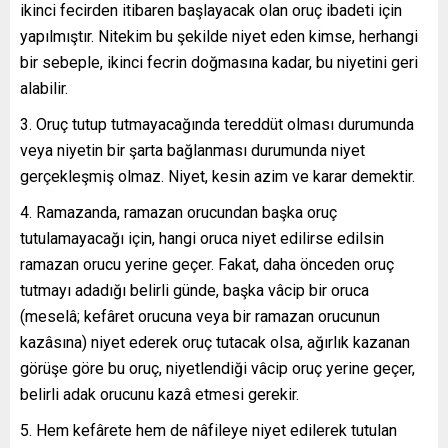
ikinci fecirden itibaren başlayacak olan oruç ibadeti için
yapılmıştır. Nitekim bu şekilde niyet eden kimse, herhangi
bir sebeple, ikinci fecrin doğmasına kadar, bu niyetini geri
alabilir.
3. Oruç tutup tutmayacağında tereddüt olması durumunda
veya niyetin bir şarta bağlanması durumunda niyet
gerçekleşmiş olmaz. Niyet, kesin azim ve karar demektir.
4. Ramazanda, ramazan orucundan başka oruç
tutulamayacağı için, hangi oruca niyet edilirse edilsin
ramazan orucu yerine geçer. Fakat, daha önceden oruç
tutmayı adadığı belirli günde, başka vâcip bir oruca
(meselâ; kefâret orucuna veya bir ramazan orucunun
kazâsına) niyet ederek oruç tutacak olsa, ağırlık kazanan
görüşe göre bu oruç, niyetlendiği vâcip oruç yerine geçer,
belirli adak orucunu kazâ etmesi gerekir.
5. Hem kefârete hem de nâfileye niyet edilerek tutulan