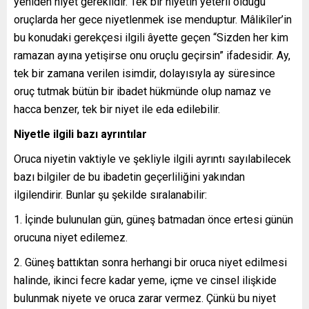
yeniden niyet gereklidir. Tek bir niyetin yeterli olduğu
oruçlarda her gece niyetlenmek ise menduptur. Mâlikîler’in
bu konudaki gerekçesi ilgili âyette geçen “Sizden her kim
ramazan ayına yetişirse onu oruçlu geçirsin” ifadesidir. Ay,
tek bir zamana verilen isimdir, dolayısıyla ay süresince
oruç tutmak bütün bir ibadet hükmünde olup namaz ve
hacca benzer, tek bir niyet ile eda edilebilir.
Niyetle ilgili bazı ayrıntılar
Oruca niyetin vaktiyle ve şekliyle ilgili ayrıntı sayılabilecek
bazı bilgiler de bu ibadetin geçerliliğini yakından
ilgilendirir. Bunlar şu şekilde sıralanabilir:
1. İçinde bulunulan gün, güneş batmadan önce ertesi günün
orucuna niyet edilemez.
2. Güneş battıktan sonra herhangi bir oruca niyet edilmesi
halinde, ikinci fecre kadar yeme, içme ve cinsel ilişkide
bulunmak niyete ve oruca zarar vermez. Çünkü bu niyet