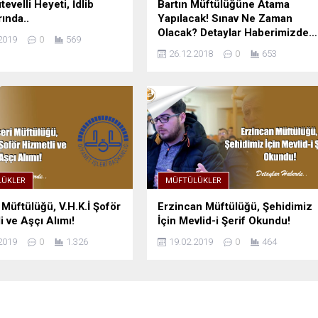
evelli Heyeti, İdlib
Bartın Müftülüğüne Atama
ında..
Yapılacak! Sınav Ne Zaman
Olacak? Detaylar Haberimizde…
2019
0
569
26.12.2018
0
653
ÜKLER
MÜFTÜLÜKLER
 Müftülüğü, V.H.K.İ Şoför
Erzincan Müftülüğü, Şehidimiz
i ve Aşçı Alımı!
İçin Mevlid-i Şerif Okundu!
2019
0
1.326
19.02.2019
0
464