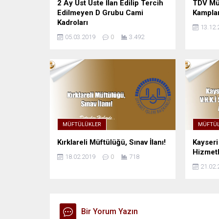
2 Ay Üst Üste İlan Edilip Tercih
TDV Müt
Edilmeyen D Grubu Cami
Kamplar
Kadroları
13.12.
05.03.2019
0
3.492
MÜFTÜLÜKLER
MÜFTÜL
Kırklareli Müftülüğü, Sınav İlanı!
Kayseri
Hizmetl
18.02.2019
0
718
21.02.
Bir Yorum Yazın