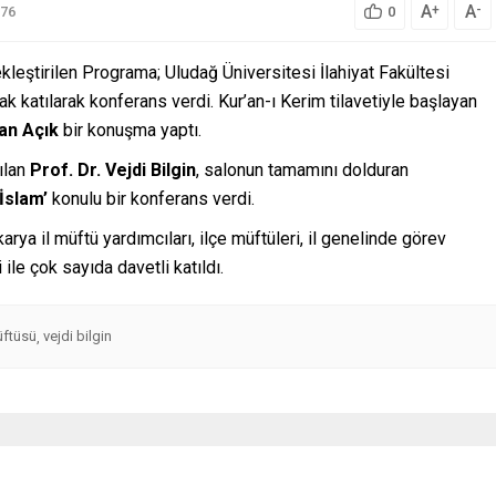
A
A
+
-
76
0
eştirilen Programa; Uludağ Üniversitesi İlahiyat Fakültesi
k katılarak konferans verdi. Kur’an-ı Kerim tilavetiyle başlayan
an Açık
bir konuşma yaptı.
ılan
Prof. Dr. Vejdi Bilgin
, salonun tamamını dolduran
İslam’
konulu bir konferans verdi.
rya il müftü yardımcıları, ilçe müftüleri, il genelinde görev
 ile çok sayıda davetli katıldı.
üftüsü
vejdi bilgin
,