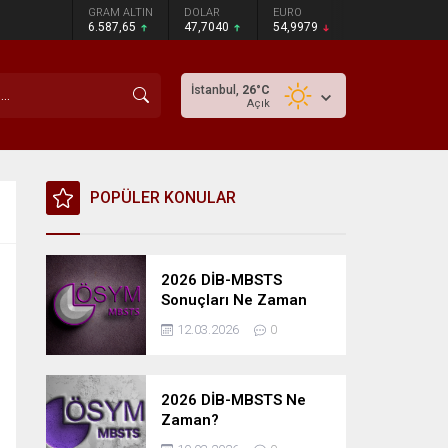
GRAM ALTIN
DOLAR
EURO
6.587,65
47,7040
54,9979
İstanbul,
26
°C
Açık
POPÜLER KONULAR
2026 DİB-MBSTS
Sonuçları Ne Zaman
Açıklanacak?
12.03.2026
0
2026 DİB-MBSTS Ne
Zaman?