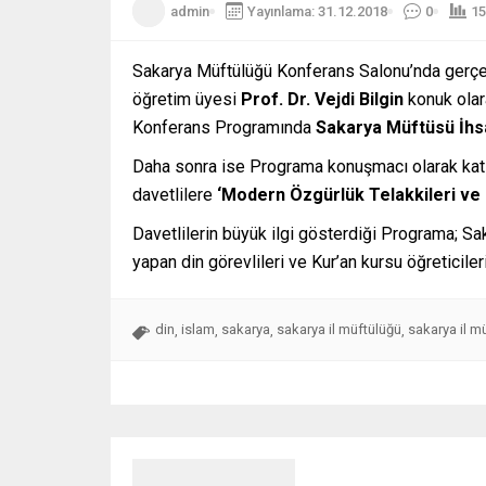
admin
Yayınlama: 31.12.2018
0
15
Sakarya Müftülüğü Konferans Salonu’nda gerçekl
öğretim üyesi
Prof. Dr. Vejdi Bilgin
konuk olara
Konferans Programında
Sakarya Müftüsü İhs
Daha sonra ise Programa konuşmacı olarak kat
davetlilere
‘Modern Özgürlük Telakkileri ve 
Davetlilerin büyük ilgi gösterdiği Programa; Saka
yapan din görevlileri ve Kur’an kursu öğreticileri
din
islam
sakarya
sakarya il müftülüğü
sakarya il m
,
,
,
,