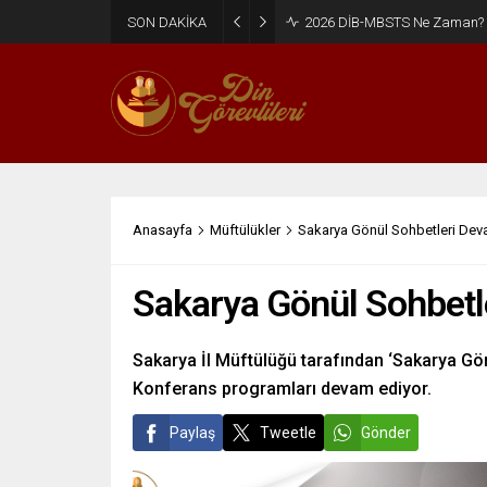
SON DAKİKA
2026 DİB-MBSTS Ne Zaman?
Anasayfa
Müftülükler
Sakarya Gönül Sohbetleri Dev
Sakarya Gönül Sohbetl
Sakarya İl Müftülüğü tarafından ‘Sakarya Gön
Konferans programları devam ediyor.
Paylaş
Tweetle
Gönder