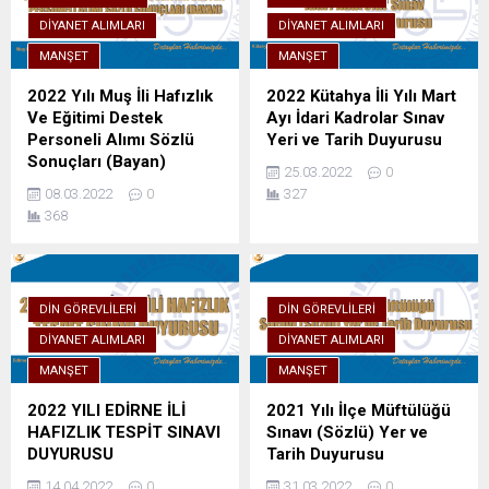
DIYANET ALIMLARI
DIYANET ALIMLARI
MANŞET
MANŞET
2022 Yılı Muş İli Hafızlık
2022 Kütahya İli Yılı Mart
Ve Eğitimi Destek
Ayı İdari Kadrolar Sınav
Personeli Alımı Sözlü
Yeri ve Tarih Duyurusu
Sonuçları (Bayan)
25.03.2022
0
08.03.2022
0
327
368
DIN GÖREVLILERI
DIN GÖREVLILERI
DIYANET ALIMLARI
DIYANET ALIMLARI
MANŞET
MANŞET
2022 YILI EDİRNE İLİ
2021 Yılı İlçe Müftülüğü
HAFIZLIK TESPİT SINAVI
Sınavı (Sözlü) Yer ve
DUYURUSU
Tarih Duyurusu
14.04.2022
0
31.03.2022
0