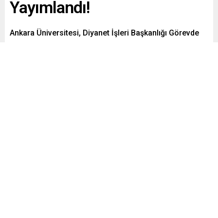
Yayımlandı!
Ankara Üniversitesi, Diyanet İşleri Başkanlığı Görevde
Yükselme, Vaizlik Giriş ve Murakıplık Sınavlarına
Girmeye Hak Kazananlar Açıklandıktan Sonra Nasıl Bir
Yol İzleneceği Konusunda Duyuru Yayınladı.
Paylaş
Tweetle
Gönder