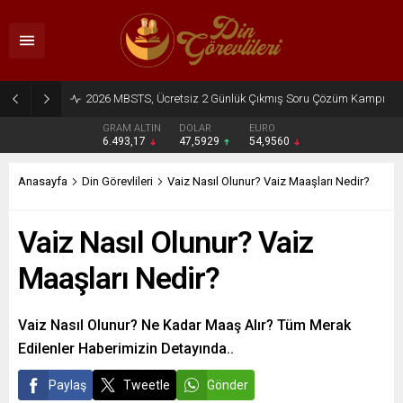
2026 MBSTS, Ücretsiz 2 Günlük Çıkmış Soru Çözüm Kampı
GRAM ALTIN
DOLAR
EURO
6.493,17
47,5929
54,9560
Anasayfa
Din Görevlileri
Vaiz Nasıl Olunur? Vaiz Maaşları Nedir?
Vaiz Nasıl Olunur? Vaiz
Maaşları Nedir?
Vaiz Nasıl Olunur? Ne Kadar Maaş Alır? Tüm Merak
Edilenler Haberimizin Detayında..
Paylaş
Tweetle
Gönder