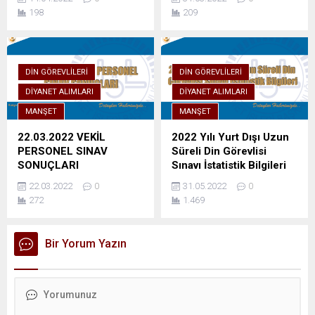
198
209
DIN GÖREVLILERI
DIN GÖREVLILERI
DIYANET ALIMLARI
DIYANET ALIMLARI
MANŞET
MANŞET
22.03.2022 VEKİL
2022 Yılı Yurt Dışı Uzun
PERSONEL SINAV
Süreli Din Görevlisi
SONUÇLARI
Sınavı İstatistik Bilgileri
22.03.2022
0
31.05.2022
0
272
1.469
Bir Yorum Yazın