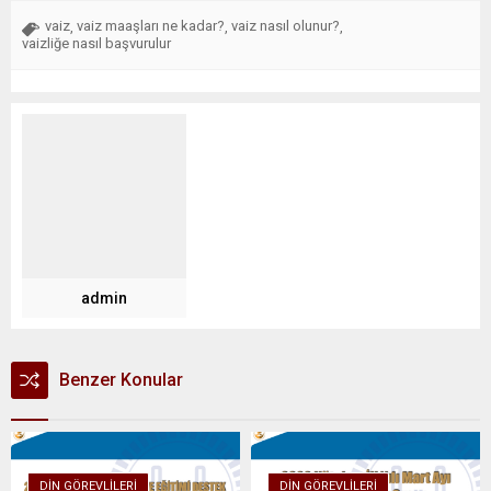
vaiz
vaiz maaşları ne kadar?
vaiz nasıl olunur?
,
,
,
vaizliğe nasıl başvurulur
admin
Benzer Konular
DIN GÖREVLILERI
DIN GÖREVLILERI