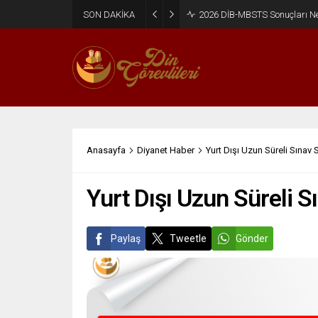
SON DAKİKA
2026 DİB-MBSTS Ne Zaman?
Anasayfa
Diyanet Haber
Yurt Dışı Uzun Süreli Sınav S
Yurt Dışı Uzun Süreli S
Paylaş
Tweetle
Gönder