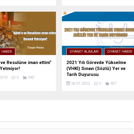
T HABER
DIYANET ALIMLARI
DIYANET HABER
a ve Resulüne iman ettim”
2021 Yılı Görevde Yükselme
Yetmiyor!
(VHKI) Sınavı (Sözlü) Yer ve
Tarih Duyurusu
2019
0
943
06.01.2022
0
437