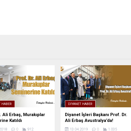
T HABER
DIYANET HABER
. Ali Erbaş, Murakıplar
Diyanet İşleri Başkanı Prof. Dr.
ine Katıldı
Ali Erbaş Avustralya’da!
2018
0
912
13.04.2019
0
1.035