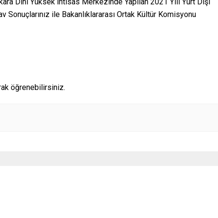
a Dini Yüksek İhtisas Merkezinde Yapılan ​2021 Yılı Yurt Dışı
nav Sonuçlarınız ile Bakanlıklararası Ortak Kültür Komisyonu
rak öğrenebilirsiniz.