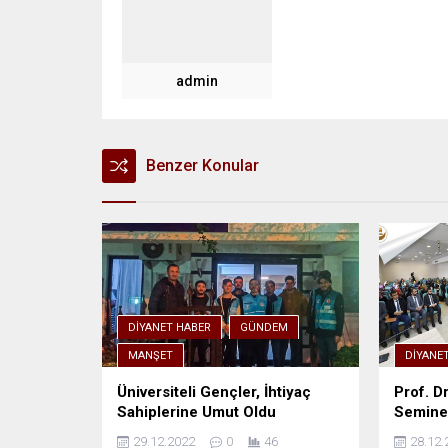
admin
Benzer Konular
DIYANET HABER
GÜNDEM
MANŞET
DIYANE
Üniversiteli Gençler, İhtiyaç
Prof. Dr
Sahiplerine Umut Oldu
Seminer
29.12.2022
0
46
28.12.