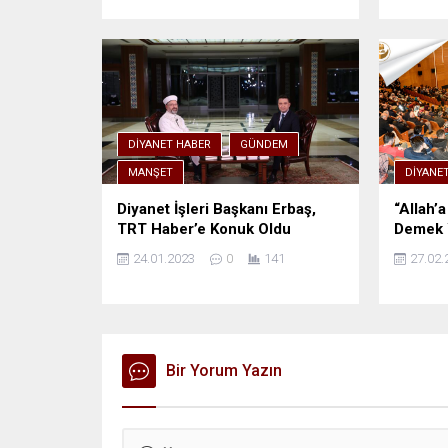
DIYANET HABER
GÜNDEM
MANŞET
DIYANE
Diyanet İşleri Başkanı Erbaş,
“Allah’
TRT Haber’e Konuk Oldu
Demek 
24.01.2023
0
141
27.02.
Bir Yorum Yazın