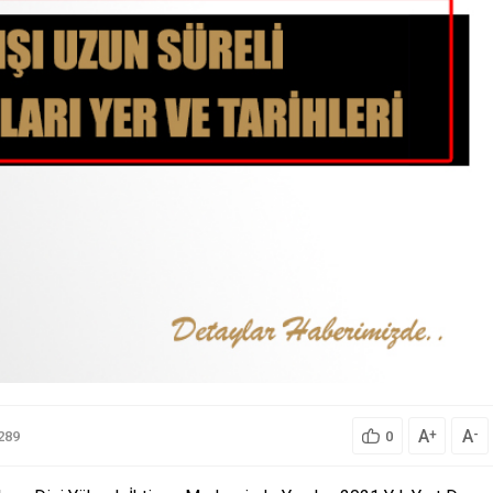
A
A
+
-
289
0