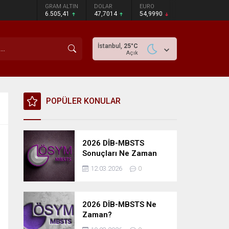
GRAM ALTIN
DOLAR
EURO
6.505,41
47,7014
54,9990
İstanbul,
25
°C
Açık
POPÜLER KONULAR
2026 DİB-MBSTS
Sonuçları Ne Zaman
Açıklanacak?
12.03.2026
0
2026 DİB-MBSTS Ne
Zaman?