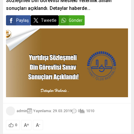
Sözleşmeli Din Görevlisi Mesleki Yeterlilik Sınavı”
sonuçları açıklandı. Detaylar haberde…
Paylaş
Tweetle
Gönder
admin
Yayınlama: 29.03.2019
0
1010
A
A
+
-
0