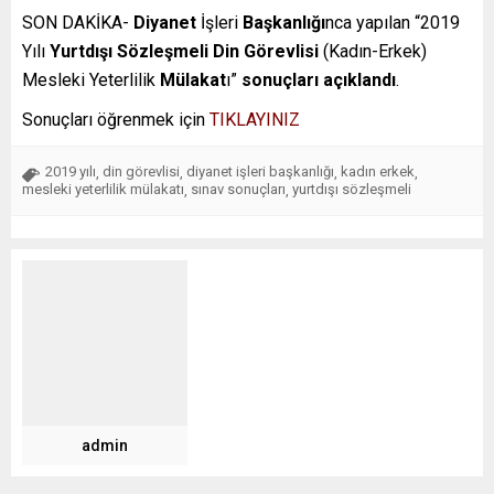
SON DAKİKA-
Diyanet
İşleri
Başkanlığı
nca yapılan “2019
Yılı
Yurtdışı
Sözleşmeli
Din
Görevlisi
(Kadın-Erkek)
Mesleki Yeterlilik
Mülakat
ı”
sonuçları
açıklandı
.
Sonuçları öğrenmek için
TIKLAYINIZ
2019 yılı
din görevlisi
diyanet işleri başkanlığı
kadın erkek
,
,
,
,
mesleki yeterlilik mülakatı
sınav sonuçları
yurtdışı sözleşmeli
,
,
admin