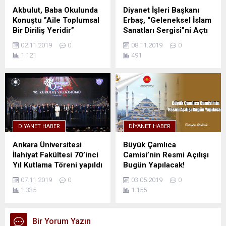
Akbulut, Baba Okulunda
Diyanet İşleri Başkanı
Konuştu ”Aile Toplumsal
Erbaş, “Geleneksel İslam
Bir Diriliş Yeridir”
Sanatları Sergisi”ni Açtı
02.11.2019
0
08.11.2019
0
1.121
491
DIYANET HABER
DIYANET HABER
Ankara Üniversitesi
Büyük Çamlıca
İlahiyat Fakültesi 70’inci
Camisi’nin Resmi Açılışı
Yıl Kutlama Töreni yapıldı
Bugün Yapılacak!
07.11.2019
0
03.05.2019
0
1.335
1.155
Bir Yorum Yazın