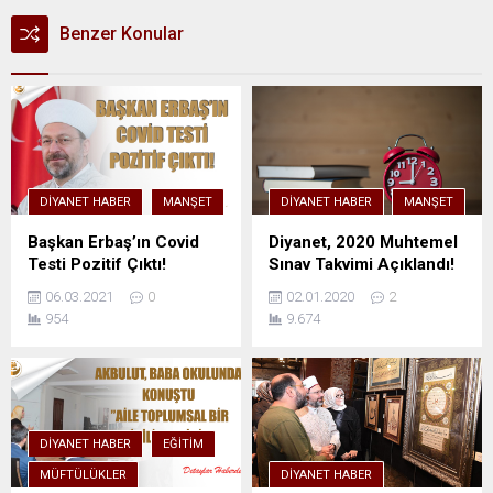
Benzer Konular
DIYANET HABER
MANŞET
DIYANET HABER
MANŞET
Başkan Erbaş’ın Covid
Diyanet, 2020 Muhtemel
Testi Pozitif Çıktı!
Sınav Takvimi Açıklandı!
06.03.2021
0
02.01.2020
2
954
9.674
DIYANET HABER
EĞITIM
MÜFTÜLÜKLER
DIYANET HABER