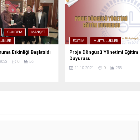
GÜNDEM
MANŞET
ÜKLER
EĞITIM
MÜFTÜLÜKLER
uma Etkinliği Başlatıldı
Proje Döngüsü Yönetimi Eğitim
Duyurusu
2023
0
56
11.10.2021
0
253