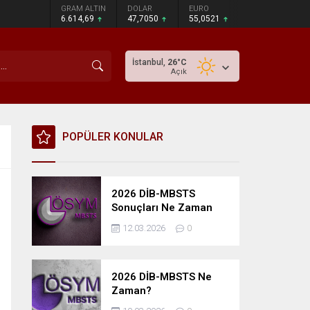
GRAM ALTIN
DOLAR
EURO
6.614,69
47,7050
55,0521
İstanbul,
26
°C
Açık
POPÜLER KONULAR
2026 DİB-MBSTS
Sonuçları Ne Zaman
Açıklanacak?
12.03.2026
0
2026 DİB-MBSTS Ne
Zaman?