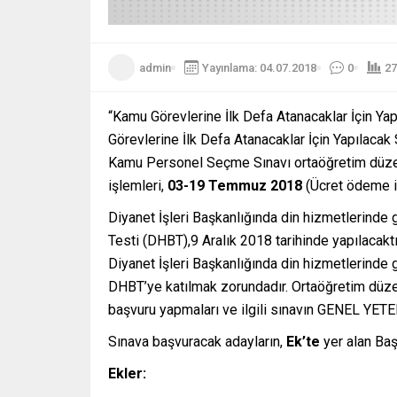
admin
Yayınlama: 04.07.2018
0
27
“Kamu Görevlerine İlk Defa Atanacaklar İçin Ya
Görevlerine İlk Defa Atanacaklar İçin Yapılacak
Kamu Personel Seçme Sınavı ortaöğretim düzey
işlemleri,
03-19 Temmuz 2018
(Ücret ödeme iç
Diyanet İşleri Başkanlığında din hizmetlerinde g
Testi (DHBT),9 Aralık 2018 tarihinde yapılacakt
Diyanet İşleri Başkanlığında din hizmetlerinde
DHBT’ye katılmak zorundadır. Ortaöğretim düz
başvuru yapmaları ve ilgili sınavın GENEL YE
Sınava başvuracak adayların,
Ek’te
yer alan Baş
Ekler: