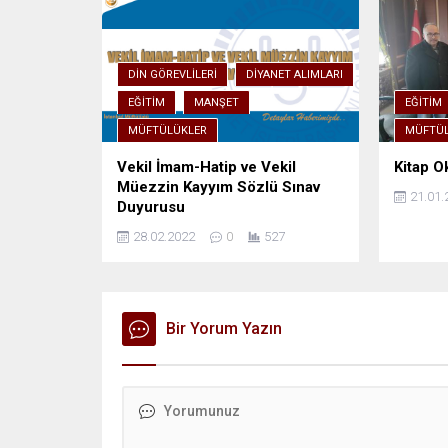
DIN GÖREVLILERI
DIYANET ALIMLARI
EĞITIM
MANŞET
EĞITIM
MÜFTÜLÜKLER
MÜFTÜL
Vekil İmam-Hatip ve Vekil
Kitap Ok
Müezzin Kayyım Sözlü Sınav
21.01.
Duyurusu
28.02.2022
0
527
Bir Yorum Yazın