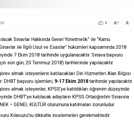
A
A
+
-
35
0
pılacak Sınavlar Hakkında Genel Yönetmelik” ile “Kamu
 Sınavlar ile İlgili Usul ve Esaslar” hükümleri kapsamında 2018
inde 7 Ekim 2018 tarihinde uygulanacaktır. Sınava başvuru
in son gün, 20 Temmuz 2018) tarihlerinde yapılacaktır.
örev almak isteyenlerin katılacakları Din Hizmetleri Alan Bilgisi
ır. DHBT başvuru işlemleri,
9-17 Ekim 2018
tarihinde yapılacaktır.
 görev almak isteyenler, KPSS’ye katıldıkları öğrenim düzeyinde
eyinde DHBT’ye katılacak adayların KPSS Ortaöğretim Sınavına
TENEK – GENEL KÜLTÜR oturumuna katılmaları zorunludur.
vuru Kılavuzu’nu dikkatle incelemeleri gerekmektedir.