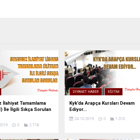
DIYANET HABER
EĞITIM
z İlahiyat Tamamlama
Kyk’da Arapça Kursları Devam
 İle İlgili Sıkça Sorulan
Ediyor…
24.10.2019
0
1.013
2019
3
2.718