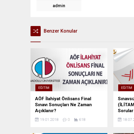
admin
Benzer Konular
EĞITIM
EĞITIM
AÖF İlahiyat Önlisans Final
Sınavsı
Sınavı Sonuçları Ne Zaman
(İLİTAM)
Açıklanır?
Sorular
19.01.2018
0
618
18.07.