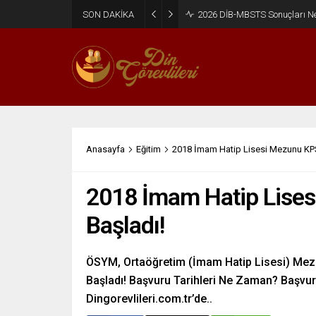
SON DAKİKA
2026 DİB-MBSTS Ne Zaman?
Anasayfa
Eğitim
2018 İmam Hatip Lisesi Mezunu KPS
2018 İmam Hatip Lises
Başladı!
ÖSYM, Ortaöğretim (İmam Hatip Lisesi) Mezu
Başladı! Başvuru Tarihleri Ne Zaman? Başvur
Dingorevlileri.com.tr’de..