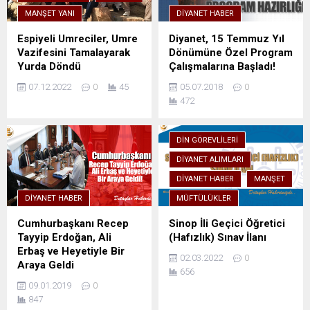
MANŞET YANI
DIYANET HABER
Espiyeli Umreciler, Umre
Diyanet, 15 Temmuz Yıl
Vazifesini Tamalayarak
Dönümüne Özel Program
Yurda Döndü
Çalışmalarına Başladı!
07.12.2022
0
45
05.07.2018
0
472
DIN GÖREVLILERI
DIYANET ALIMLARI
DIYANET HABER
MANŞET
DIYANET HABER
MÜFTÜLÜKLER
Cumhurbaşkanı Recep
Sinop İli Geçici Öğretici
Tayyip Erdoğan, Ali
(Hafızlık) Sınav İlanı
Erbaş ve Heyetiyle Bir
02.03.2022
0
Araya Geldi
656
09.01.2019
0
847