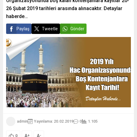
Organizasyonunda boş kalan kontenjanlara kayıtlar 20-
26 Şubat 2019 tarihleri arasında alınacaktır. Detaylar
haberde…
Paylaş
Tweetle
Gönder
admin
Yayınlama: 20.02.2019
0
1.105
A
A
+
-
0