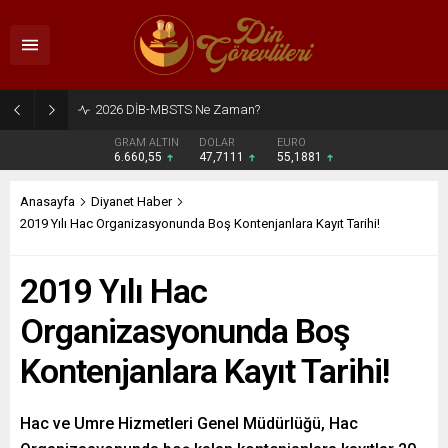
2026 DİB-MBSTS Ne Zaman?
GRAM ALTIN
DOLAR
EURO
6.660,55
47,7111
55,1881
Anasayfa
Diyanet Haber
2019 Yılı Hac Organizasyonunda Boş Kontenjanlara Kayıt Tarihi!
2019 Yılı Hac
Organizasyonunda Boş
Kontenjanlara Kayıt Tarihi!
Hac ve Umre Hizmetleri Genel Müdürlüğü, Hac