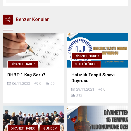
Benzer Konular
DIYANET HABER
DIYANET HABER
MÜFTÜLÜKLER
DHBT-1 Kaç Soru?
Hafızlık Tespit Sınavı
Duyrusu
06.11.2023
0
59
29.11.2021
0
313
DIYANET HABER
GÜNDEM