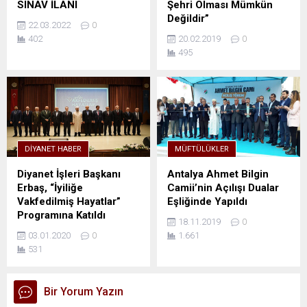
SINAV İLANI
Şehri Olması Mümkün
Değildir”
22.03.2022
0
402
20.02.2019
0
495
DIYANET HABER
MÜFTÜLÜKLER
Diyanet İşleri Başkanı
Antalya Ahmet Bilgin
Erbaş, “İyiliğe
Camii’nin Açılışı Dualar
Vakfedilmiş Hayatlar”
Eşliğinde Yapıldı
Programına Katıldı
18.11.2019
0
03.01.2020
0
1.661
531
Bir Yorum Yazın