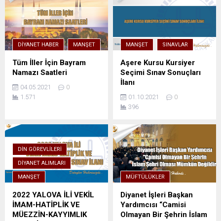
DIYANET HABER
MANŞET
MANŞET
SINAVLAR
Tüm İller İçin Bayram
Aşere Kursu Kursiyer
Namazı Saatleri
Seçimi Sınav Sonuçları
İlanı
04.05.2021
0
1.571
01.10.2021
0
396
DIN GÖREVLILERI
DIYANET ALIMLARI
MANŞET
MÜFTÜLÜKLER
2022 YALOVA İLİ VEKİL
Diyanet İşleri Başkan
İMAM-HATİPLİK VE
Yardımcısı “Camisi
MÜEZZİN-KAYYIMLIK
Olmayan Bir Şehrin İslam