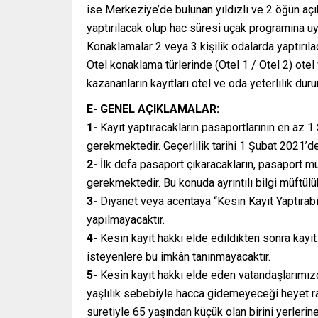
ise Merkeziye’de bulunan yıldızlı ve 2 öğün a
yaptırılacak olup hac süresi uçak programına uy
Konaklamalar 2 veya 3 kişilik odalarda yaptırılac
Otel konaklama türlerinde (Otel 1 / Otel 2) otel 
kazananların kayıtları otel ve oda yeterlilik dur
E- GENEL AÇIKLAMALAR:
1-
Kayıt yaptıracakların pasaportlarının en az 1
gerekmektedir. Geçerlilik tarihi 1 Şubat 2021’
2-
İlk defa pasaport çıkaracakların, pasaport m
gerekmektedir. Bu konuda ayrıntılı bilgi müftül
3-
Diyanet veya acentaya “Kesin Kayıt Yaptırabi
yapılmayacaktır.
4-
Kesin kayıt hakkı elde edildikten sonra kayıt
isteyenlere bu imkân tanınmayacaktır.
5-
Kesin kayıt hakkı elde eden vatandaşlarımızda
yaşlılık sebebiyle hacca gidemeyeceği heyet ra
suretiyle 65 yaşından küçük olan birini yerleri