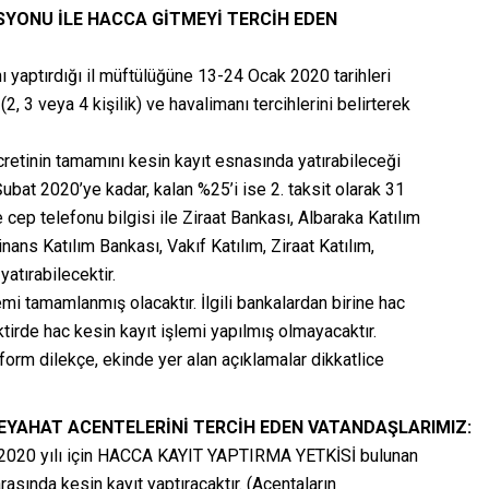
ASYONU İLE HACCA GİTMEYİ TERCİH EDEN
nı yaptırdığı il müftülüğüne 13-24 Ocak 2020 tarihleri
, 3 veya 4 kişilik) ve havalimanı tercihlerini belirterek
cretinin tamamını kesin kayıt esnasında yatırabileceği
 Şubat 2020’ye kadar, kalan %25’i ise 2. taksit olarak 31
 cep telefonu bilgisi ile Ziraat Bankası, Albaraka Katılım
nans Katılım Bankası, Vakıf Katılım, Ziraat Katılım,
atırabilecektir.
emi tamamlanmış olacaktır. İlgili bankalardan birine hac
aktirde hac kesin kayıt işlemi yapılmış olmayacaktır.
n form dilekçe, ekinde yer alan açıklamalar dikkatlice
EYAHAT ACENTELERİNİ TERCİH EDEN VATANDAŞLARIMIZ:
le 2020 yılı için HACCA KAYIT YAPTIRMA YETKİSİ bulunan
asında kesin kayıt yaptıracaktır. (Acentaların