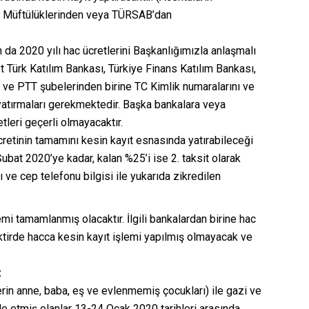
 İl Müftülüklerinden veya TÜRSAB’dan
 da 2020 yılı hac ücretlerini Başkanlığımızla anlaşmalı
t Türk Katılım Bankası, Türkiye Finans Katılım Bankası,
ım ve PTT şubelerinden birine TC Kimlik numaralarını ve
k yatırmaları gerekmektedir. Başka bankalara veya
etleri geçerli olmayacaktır.
cretinin tamamını kesin kayıt esnasında yatırabileceği
 Şubat 2020’ye kadar, kalan %25’i ise 2. taksit olarak
 ve cep telefonu bilgisi ile yukarıda zikredilen
emi tamamlanmış olacaktır. İlgili bankalardan birine hac
taktirde hacca kesin kayıt işlemi yapılmış olmayacak ve
:
erin anne, baba, eş ve evlenmemiş çocukları) ile gazi ve
lde etmiş olanlar 13-24 Ocak 2020 tarihleri arasında