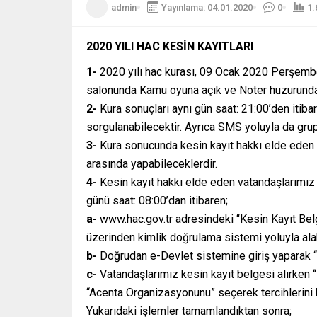
admin
Yayınlama: 04.01.2020
0
1.
2020 YILI HAC KESİN KAYITLARI
1-
2020 yılı hac kurası, 09 Ocak 2020 Perşembe
salonunda Kamu oyuna açık ve Noter huzurunda 
2-
Kura sonuçları aynı gün saat: 21:00’den itib
sorgulanabilecektir. Ayrıca SMS yoluyla da grup b
3-
Kura sonucunda kesin kayıt hakkı elde eden v
arasında yapabileceklerdir.
4-
Kesin kayıt hakkı elde eden vatandaşlarımız 
günü saat: 08:00’dan itibaren;
a-
www.hac.gov.tr adresindeki “Kesin Kayıt Belg
üzerinden kimlik doğrulama sistemi yoluyla alab
b-
Doğrudan e-Devlet sistemine giriş yaparak “H
c-
Vatandaşlarımız kesin kayıt belgesi alırken 
“Acenta Organizasyonunu” seçerek tercihlerini b
Yukarıdaki işlemler tamamlandıktan sonra;