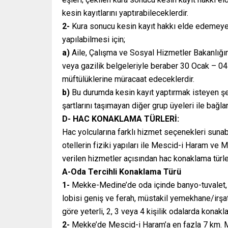
kesin kayıtlarını yaptırabileceklerdir.
2-
Kura sonucu kesin kayıt hakkı elde edemeyen; ş
yapılabilmesi için;
a)
Aile, Çalışma ve Sosyal Hizmetler Bakanlığın
veya gazilik belgeleriyle beraber 30 Ocak – 04 Ş
müftülüklerine müracaat edeceklerdir.
b)
Bu durumda kesin kayıt yaptırmak isteyen şehit
şartlarını taşımayan diğer grup üyeleri ile bağlant
D- HAC KONAKLAMA TÜRLERİ:
Hac yolcularına farklı hizmet seçenekleri sun
otellerin fiziki yapıları ile Mescid-i Haram ve
verilen hizmetler açısından hac konaklama türle
A-Oda Tercihli Konaklama Türü
1-
Mekke-Medine’de oda içinde banyo-tuvalet, b
lobisi geniş ve ferah, müstakil yemekhane/irşat
göre yeterli, 2, 3 veya 4 kişilik odalarda konakla
2-
Mekke’de Mescid-i Haram’a en fazla 7 km. 