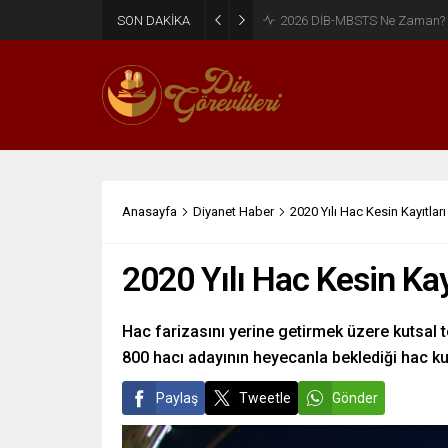
SON DAKİKA
2026 DİB-MBSTS Ne Zaman?
Anasayfa
Diyanet Haber
2020 Yılı Hac Kesin Kayıtları
2020 Yılı Hac Kesin Kayı
Hac farizasını yerine getirmek üzere kutsal 
800 hacı adayının heyecanla beklediği hac ku
Paylaş
Tweetle
Gönder