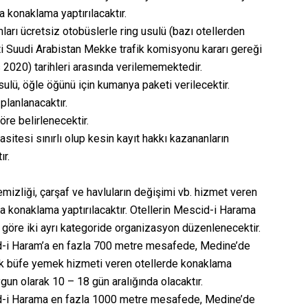
 konaklama yaptırılacaktır.
arı ücretsiz otobüslerle ring usulü (bazı otellerden
eti Suudi Arabistan Mekke trafik komisyonu kararı gereği
020) tarihleri arasında verilememektedir.
lü, öğle öğünü için kumanya paketi verilecektir.
planlanacaktır.
re belirlenecektir.
sitesi sınırlı olup kesin kayıt hakkı kazananların
ır.
izliği, çarşaf ve havluların değişimi vb. hizmet veren
rda konaklama yaptırılacaktır. Otellerin Mescid-i Harama
 göre iki ayrı kategoride organizasyon düzenlenecektir.
-i Haram’a en fazla 700 metre mesafede, Medine’de
çık büfe yemek hizmeti veren otellerde konaklama
gun olarak 10 – 18 gün aralığında olacaktır.
-i Harama en fazla 1000 metre mesafede, Medine’de