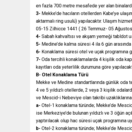
en fazla 700 metre mesafede yer alan binalarda
3-
Mekke’de hacıların otellerden Kabe’ye ulaşıml
aktarmalı ring usulü) yapılacaktır. Ulaşım hizm
05-15 Zilhicce 1441 ( 26 Temmuz- 05 Ağustos 2
4-
Sabah kahvaltısı ve akşam yemeği tabldot usu
5-
Medine’de kalma süresi 4 ila 6 gün arasında 
6-
Konaklama süresi otel ve uçak programına gö
7-
Oda tercihli konaklamalarda 4 kişilik oda kapa
kayıtları oda yeterlilik durumuna göre yapılacakt
B- Otel Konaklama Türü
Mekke ve Medine standartlarında günlük oda tem
4 ve 5 yıldızlı otellerde, 2 veya 3 kişilik odala
ve Mescid-i Nebeviye olan takribi uzaklıklarına
a-
Otel-1 konaklama türünde; Mekke’de Mescid
ise Merkeziye’de bulunan yıldızlı ve 3 öğün a
yaptırılacak olup hac süresi uçak programına uy
b-
Otel-2 konaklama türünde; Mekke’de Mescid