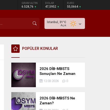
GRAM ALTIN
DOLAR
EURO
6.528,76
47,5952
55,0664
İstanbul,
31
°C
Açık
POPÜLER KONULAR
2026 DİB-MBSTS
Sonuçları Ne Zaman
Açıklanacak?
12.03.2026
0
2026 DİB-MBSTS Ne
Zaman?