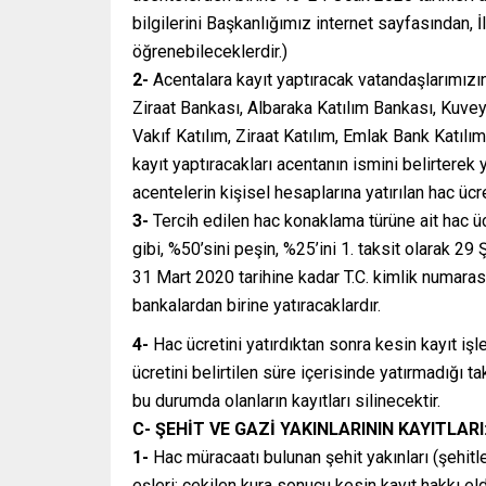
bilgilerini Başkanlığımız internet sayfasından,
öğrenebileceklerdir.)
2-
Acentalara kayıt yaptıracak vatandaşlarımızın
Ziraat Bankası, Albaraka Katılım Bankası, Kuvey
Vakıf Katılım, Ziraat Katılım, Emlak Bank Katıl
kayıt yaptıracakları acentanın ismini belirtere
acentelerin kişisel hesaplarına yatırılan hac ücr
3-
Tercih edilen hac konaklama türüne ait hac ü
gibi, %50’sini peşin, %25’ini 1. taksit olarak 29
31 Mart 2020 tarihine kadar T.C. kimlik numarası
bankalardan birine yatıracaklardır.
4-
Hac ücretini yatırdıktan sonra kesin kayıt işl
ücretini belirtilen süre içerisinde yatırmadığı 
bu durumda olanların kayıtları silinecektir.
C- ŞEHİT VE GAZİ YAKINLARININ KAYITLARI
1-
Hac müracaatı bulunan şehit yakınları (şehitl
eşleri; çekilen kura sonucu kesin kayıt hakkı e