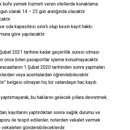
çık büfe yemek hizmeti veren otellerde konaklama
gun olarak 14 – 25 gün aralığında olacaktır.
aktır.
ve oda kapasitesi sınırlı olup kesin kayıt hakkı
umuna göre yapılacaktır.
 Şubat 2021 tarihine kadar geçerlilik süresi olması
den önce biten pasaportlar işleme konulmayacaktır.
üracaatlarını 1 Şubat 2020 tarihinden sonra yapmaları
üklerden veya acentalardan öğrenilebilecektir.
lir” belgesi olmayan hiç bir vatandaşın hac kaydı
 yaptırmayarak, bu haklarını gelecek yıllara devretmek
n; kayıtlarını yaptırdıktan sonra sağlık durumu ve
poru ile tespit edilenler; noterden vekalet vermek
ne vekaleten gönderebileceklerdir.