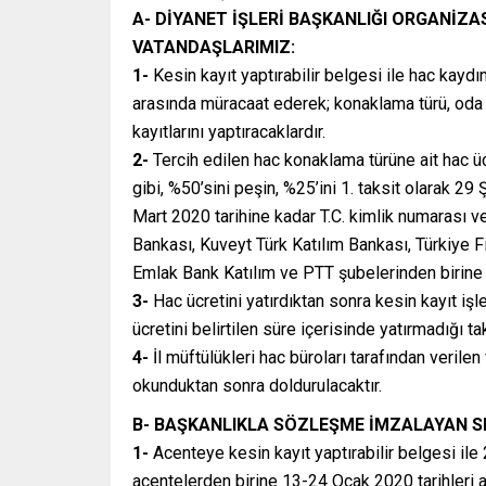
A- DİYANET İŞLERİ BAŞKANLIĞI ORGANİZ
VATANDAŞLARIMIZ:
1-
Kesin kayıt yaptırabilir belgesi ile hac kaydı
arasında müracaat ederek; konaklama türü, oda (2
kayıtlarını yaptıracaklardır.
2-
Tercih edilen hac konaklama türüne ait hac ü
gibi, %50’sini peşin, %25’ini 1. taksit olarak 29
Mart 2020 tarihine kadar T.C. kimlik numarası ve
Bankası, Kuveyt Türk Katılım Bankası, Türkiye Fi
Emlak Bank Katılım ve PTT şubelerinden birine y
3-
Hac ücretini yatırdıktan sonra kesin kayıt işl
ücretini belirtilen süre içerisinde yatırmadığı t
4-
İl müftülükleri hac büroları tarafından verile
okunduktan sonra doldurulacaktır.
B- BAŞKANLIKLA SÖZLEŞME İMZALAYAN S
1-
Acenteye kesin kayıt yaptırabilir belgesi i
acentelerden birine 13-24 Ocak 2020 tarihleri ar