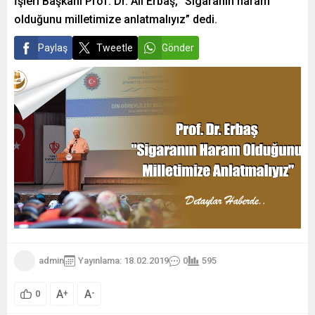
İşleri Başkanı Prof. Dr. Ali Erbaş, “Sigaranın haram
olduğunu milletimize anlatmalıyız” dedi.
Paylaş
Tweetle
Gönder
admin
Yayınlama: 18.02.2019
0
595
A
A
+
-
0