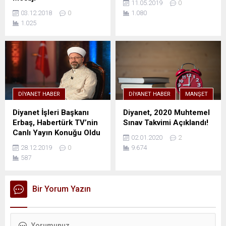
11.05.2019
0
03.12.2018
0
1.080
1.025
DIYANET HABER
DIYANET HABER
MANŞET
Diyanet İşleri Başkanı
Diyanet, 2020 Muhtemel
Erbaş, Habertürk TV’nin
Sınav Takvimi Açıklandı!
Canlı Yayın Konuğu Oldu
02.01.2020
2
28.12.2019
0
9.674
587
Bir Yorum Yazın