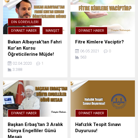
DIN GÖREVLILERI
DIYANET HABER
MANŞET
DIYANET HABER
Bakan Albayrak’tan Fahri
Fitre Kimlere Vaciptir?
Kur’an Kursu
06.05.2021
0
Öğreticilerine Müjde!
563
02.04.2020
1
3.388
DIYANET HABER
DIYANET HABER
Başkan Erbaş’tan 3 Aralık
Hafızlık Tespit Sınavı
Dünya Engelliler Günü
Duyurusu!
Mesajı