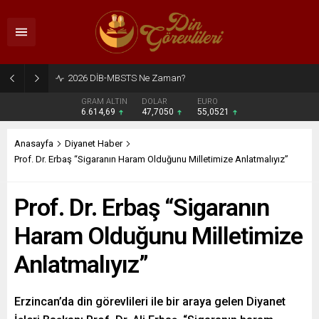
2026 DİB-MBSTS Ne Zaman?
GRAM ALTIN
DOLAR
EURO
6.614,69
47,7050
55,0521
Anasayfa
Diyanet Haber
Prof. Dr. Erbaş “Sigaranın Haram Olduğunu Milletimize Anlatmalıyız”
Prof. Dr. Erbaş “Sigaranın
Haram Olduğunu Milletimize
Anlatmalıyız”
Erzincan’da din görevlileri ile bir araya gelen Diyanet