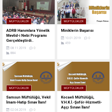
MÜFTÜLÜKLER
MÜFTÜLÜKLER
ADRB Hanımlara Yönelik
Miniklerin Başarısı
Mevlid-i Nebi Programı
10.01.2019
0
Gerçekleştirdi..
459
08.11.2019
0
884
MÜFTÜLÜKLER
MÜFTÜLÜKLER
Samsun Müftülüğü, Vekil
Kocaeli Müftülüğü,
İmam-Hatip Sınav İlanı!
V.H.K.İ.-Şoför-Hizmetli-
Aşçı Sınavı İlanı!
02.04.2019
0