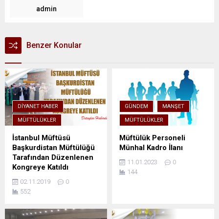
admin
Benzer Konular
DIYANET HABER
GÜNDEM
MANŞET
MÜFTÜLÜKLER
MÜFTÜLÜKLER
İstanbul Müftüsü
Müftülük Personeli
Başkurdistan Müftülüğü
Münhal Kadro İlanı
Tarafından Düzenlenen
11.01.2023
0
Kongreye Katıldı
144
02.11.2019
0
552