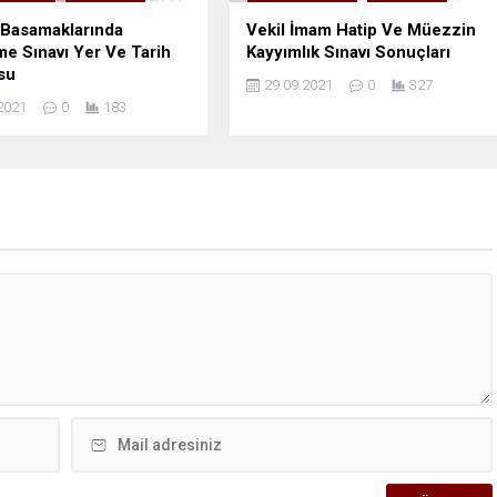
 Basamaklarında
Vekil İmam Hatip Ve Müezzin
e Sınavı Yer Ve Tarih
Kayyımlık Sınavı Sonuçları
su
29.09.2021
0
327
2021
0
183