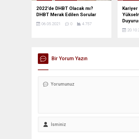
2022’de DHBT Olacak mı?
Kariyer
DHBT Merak Edilen Sorular
Yükselm
Duyuru
06.05.2021
0
4.757
20.10.
Bir Yorum Yazın