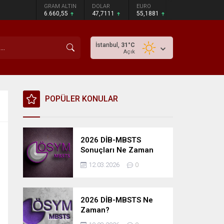
GRAM ALTIN
DOLAR
EURO
6.660,55
47,7111
55,1881
İstanbul,
31
°C
Açık
POPÜLER KONULAR
2026 DİB-MBSTS
Sonuçları Ne Zaman
Açıklanacak?
12.03.2026
0
2026 DİB-MBSTS Ne
Zaman?