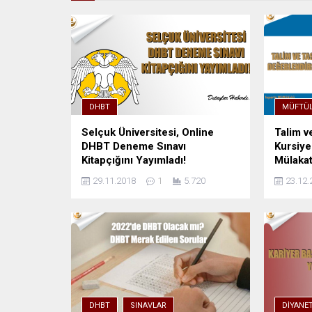
DHBT
MÜFTÜL
Selçuk Üniversitesi, Online
Talim v
DHBT Deneme Sınavı
Kursiy
Kitapçığını Yayımladı!
Mülakat
29.11.2018
1
5.720
23.12.
DHBT
SINAVLAR
DIYANE