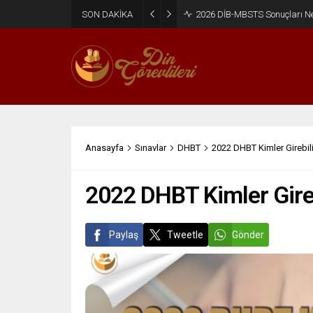
SON DAKİKA
2026 DİB-MBSTS Ne Zaman?
Anasayfa
Sınavlar
DHBT
2022 DHBT Kimler Girebili
2022 DHBT Kimler Gireb
Paylaş
Tweetle
Gönder