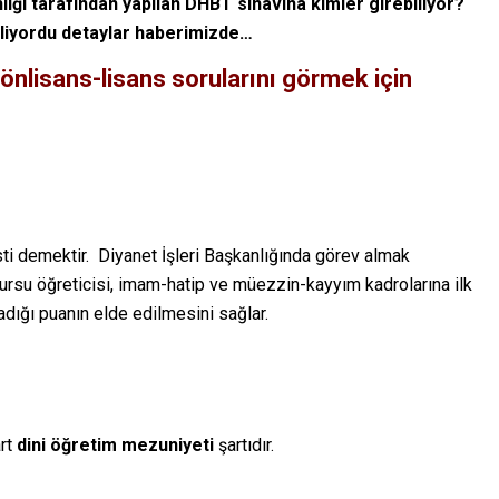
nlığı tarafından yapılan DHBT sınavına kimler girebiliyor?
kliyordu detaylar haberimizde…
önlisans-lisans sorularını görmek için
sti demektir. Diyanet İşleri Başkanlığında görev almak
 kursu öğreticisi, imam-hatip ve müezzin-kayyım kadrolarına ilk
dığı puanın elde edilmesini sağlar.
art
dini öğretim mezuniyeti
şartıdır.