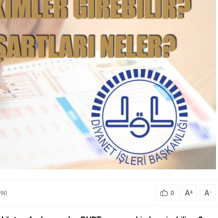
A
A
+
-
90
0