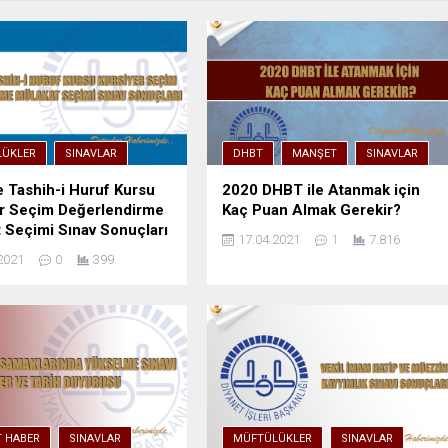
ÜKLER
SINAVLAR
DHBT
MANŞET
SINAVLAR
e Tashih-i Huruf Kursu
2020 DHBT ile Atanmak için
er Seçim Değerlendirme
Kaç Puan Almak Gerekir?
 Seçimi Sınav Sonuçları
17.04.2021
1
7.816
2021
0
399
T HABER
SINAVLAR
MÜFTÜLÜKLER
SINAVLAR