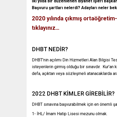
İki yılda bir düzenlenen diyanet işleri başka
Başvuru şartları nelerdi? Adayları neler be
2020 yılında çıkmış ortaöğretim-
tıklayınız…
DHBT NEDİR?
DHBT’nin açılımı Din Hizmetleri Alan Bilgisi Te
isteyenlerin girmiş olduğu bir sınavdır. Kur’an
defa, açıktan veya sözleşmeli atanacaklarda ara
2022 DHBT KİMLER GİREBİLİR?
DHBT sınavına başvurabilmek için en önemli ş
1- İHL/ İmam Hatip Lisesi mezunu olmak.