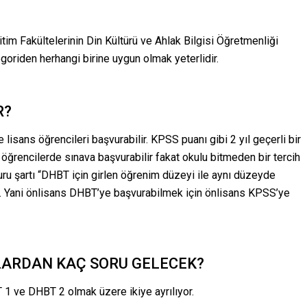
Eğitim Fakültelerinin Din Kültürü ve Ahlak Bilgisi Öğretmenliği
riden herhangi birine uygun olmak yeterlidir.
R?
isans öğrencileri başvurabilir. KPSS puanı gibi 2 yıl geçerli bir
k öğrencilerde sınava başvurabilir fakat okulu bitmeden bir tercih
u şartı “DHBT için girlen öğrenim düzeyi ile aynı düzeyde
r. Yani önlisans DHBT’ye başvurabilmek için önlisans KPSS’ye
LARDAN KAÇ SORU GELECEK?
 ve DHBT 2 olmak üzere ikiye ayrılıyor.