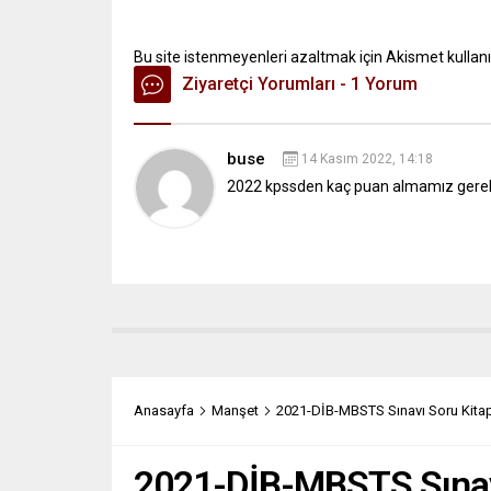
Bu site istenmeyenleri azaltmak için Akismet kullanı
Ziyaretçi Yorumları - 1 Yorum
buse
14 Kasım 2022, 14:18
2022 kpssden kaç puan almamız gerekiy
Anasayfa
Manşet
2021-DİB-MBSTS Sınavı Soru Kitapç
2021-DİB-MBSTS Sınavı