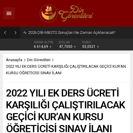
2026 DİB-MBSTS Ne Zaman?
GRAM ALTIN
DOLAR
EURO
6.614,69
47,7050
55,0521
Anasayfa
Din Görevlileri
2022 YILI EK DERS ÜCRETİ KARŞILIĞI ÇALIŞTIRILACAK GEÇİCİ KUR’AN
KURSU ÖĞRETİCİSİ SINAV İLANI
2022 YILI EK DERS ÜCRETİ
KARŞILIĞI ÇALIŞTIRILACAK
GEÇİCİ KUR’AN KURSU
ÖĞRETİCİSİ SINAV İLANI