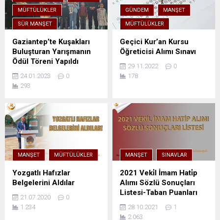
MÜFTÜLÜKLER
GÜNDEM
MANŞET
SÜR MANŞET
MÜFTÜLÜKLER
Gaziantep’te Kuşakları
Geçici Kur’an Kursu
Buluşturan Yarışmanın
Öğreticisi Alımı Sınavı
Ödül Töreni Yapıldı
29.11.2022
0
24.01.2023
0
178
293
MANŞET
MÜFTÜLÜKLER
MANŞET
SINAVLAR
Yozgatlı Hafızlar
2021 Veki̇l İmam Hati̇p
Belgelerini Aldılar
Alımı Sözlü Sonuçları
Listesi-Taban Puanları
21.07.2020
0
1.234
28.10.2021
1
2.063