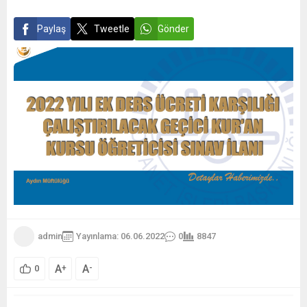
Paylaş
Tweetle
Gönder
admin
Yayınlama: 06.06.2022
0
8847
A
A
+
-
0