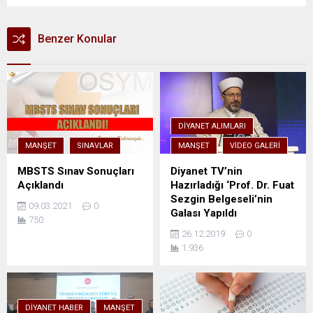
Benzer Konular
DIYANET ALIMLARI
MANŞET
SINAVLAR
MANŞET
VIDEO GALERI
MBSTS Sınav Sonuçları
Diyanet TV’nin
Açıklandı
Hazırladığı ‘Prof. Dr. Fuat
Sezgin Belgeseli’nin
09.03.2021
0
Galası Yapıldı
750
26.12.2019
0
1.936
DIYANET HABER
MANŞET