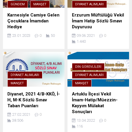
GÜNDEM
MANŞET
DIYANET ALIMLARI
Karnesiyle Camiye Gelen
Erzurum Müftülüğü Vekil
Çocuklara İmamdan
İmam Hatip Sözlü Sınavı
Hediye
Duyurusu
23.01.2023
0
50
09.06.2021
0
1.440
DIN GÖREVLILERI
DIYANET ALIMLARI
DIYANET ALIMLARI
MANŞET
MANŞET
Diyanet, 2021 4/B-KKÖ, İ-
Artuklu İlçesi Vekil
H, M-K Sözlü Sınav
İmam-Hatip/Müezzin-
Taban Puanları
Kayyım Mülakat
Sonuçları
27.02.2021
0
38.506
13.04.2022
0
116