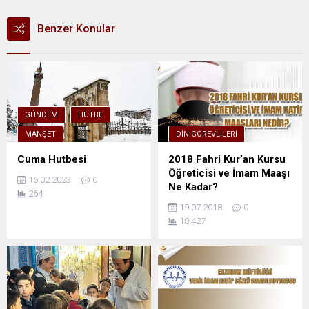
Benzer Konular
GÜNDEM
HUTBE
MANŞET
DIN GÖREVLILERI
Cuma Hutbesi
2018 Fahri Kur’an Kursu
Öğreticisi ve İmam Maaşı
16.02.2023
0
Ne Kadar?
264
19.07.2018
0
18.427