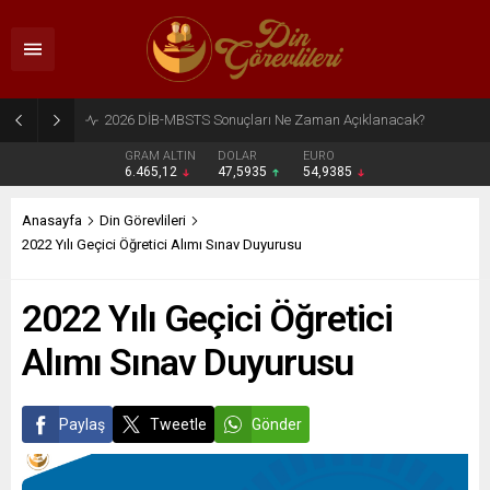
2026 DİB-MBSTS Ne Zaman?
GRAM ALTIN
DOLAR
EURO
6.465,12
47,5935
54,9385
Anasayfa
Din Görevlileri
2022 Yılı Geçici Öğretici Alımı Sınav Duyurusu
2022 Yılı Geçici Öğretici
Alımı Sınav Duyurusu
Paylaş
Tweetle
Gönder