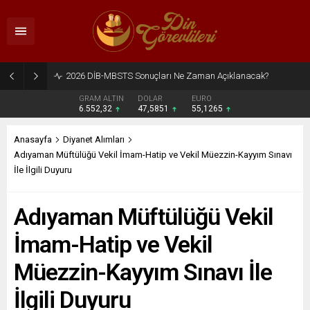
2026 DİB-MBSTS Sonuçları Ne Zaman Açıklanacak?
GRAM ALTIN
DOLAR
EURO
6.552,32
47,5851
55,1265
Anasayfa
Diyanet Alımları
Adıyaman Müftülüğü Vekil İmam-Hatip ve Vekil Müezzin-Kayyım Sınavı
İle İlgili Duyuru
Adıyaman Müftülüğü Vekil
İmam-Hatip ve Vekil
Müezzin-Kayyım Sınavı İle
İlgili Duyuru