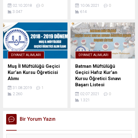
02.10.2018
0
10.06.2021
0
3.047
614
DIYANET ALIMLARI
DIYANET ALIMLARI
Muş İl Müftülüğü Geçici
Batman Müftülüğü
Kur’an Kursu Öğreticisi
Geçici Hafız Kur’an
Alımı
Kursu Öğretici Sınavı
Başarı Listesi
31.08.2019
1
2.260
02.07.2021
0
1.321
Bir Yorum Yazın