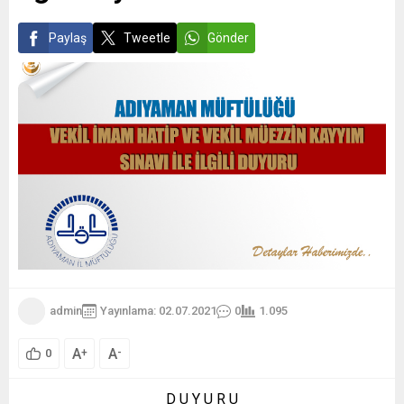
Paylaş
Tweetle
Gönder
admin
Yayınlama: 02.07.2021
0
1.095
A
A
+
-
0
D U Y U R U