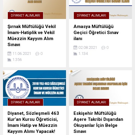
DIYANET ALIMLARI
DIYANET ALIMLARI
Şırnak Müftülüğü Vekil
Amasya Müftülüğü
İmam-Hatiplik ve Vekil
Geçici Öğretici Sınav
Müezzin Kayyım Alım
ilanı
Sınavı
02.08.2021
0
11.06.2021
0
1.134
1.356
DIYANET ALIMLARI
DIYANET ALIMLARI
Diyanet, Sözleşmeli 463
Eskişehir Müftülüğü
Kur’an Kursu Öğreticisi,
Aşere Takribi Dışarıdan
İmam Hatip ve Müezzin
Okuyanlar İçin Belge
Kayyım Alımı Yapacak!
Sınavı