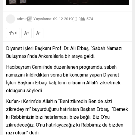
admin
Yayınlama: 09.12.2019
0
574
A
A
+
-
0
Diyanet İşleri Başkanı Prof. Dr. Ali Erbaş, “Sabah Namazı
Buluşması”nda Ankaralılarla bir araya geldi.
Hacıbayram Camii’nde düzenlenen programda, sabah
namazını kıldırdıktan sonra bir konuşma yapan Diyanet
İşleri Başkanı Erbaş, kalplerin cilasının Allah’ı zikretmek
olduğunu söyledi.
Kur’an-ı Kerim’de Allah’ın “Beni zikredin Ben de sizi
zikredeyim” buyurduğunu hatırlatan Başkan Erbaş, “Demek
ki Rabbimizin bizi hatırlaması, bize bağlı. Biz O’nu
zikredeceğiz, O’nu hatırlayacağız ki Rabbimiz de bizden
razı olsun” dedi.