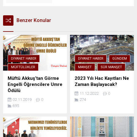
Benzer Konular
DIYANET HABER
DIYANET HABER
GÜNDEM
MÜFTÜLÜKLER
MANŞET
SÜR MANŞET
Müftü Akkuş’tan Görme
2023 Yılı Hac Kayıtları Ne
Engelli Öğrencilere Umre
Zaman Başlayacak?
Ödülü
11.12.2022
0
02.11.2019
0
274
695