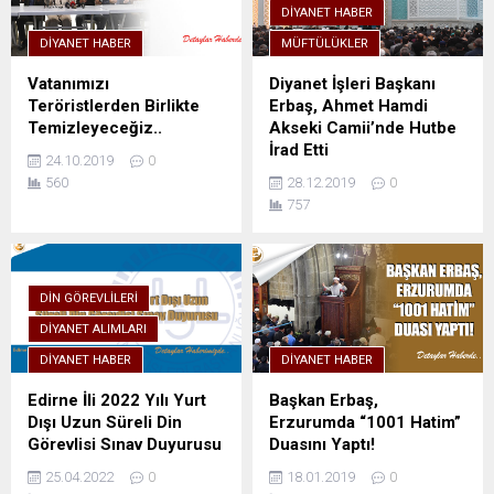
DIYANET HABER
DIYANET HABER
MÜFTÜLÜKLER
Vatanımızı
Diyanet İşleri Başkanı
Teröristlerden Birlikte
Erbaş, Ahmet Hamdi
Temizleyeceğiz..
Akseki Camii’nde Hutbe
İrad Etti
24.10.2019
0
560
28.12.2019
0
757
DIN GÖREVLILERI
DIYANET ALIMLARI
DIYANET HABER
DIYANET HABER
Edirne İli 2022 Yılı Yurt
Başkan Erbaş,
Dışı Uzun Süreli Din
Erzurumda “1001 Hatim”
Görevlisi Sınav Duyurusu
Duasını Yaptı!
25.04.2022
0
18.01.2019
0