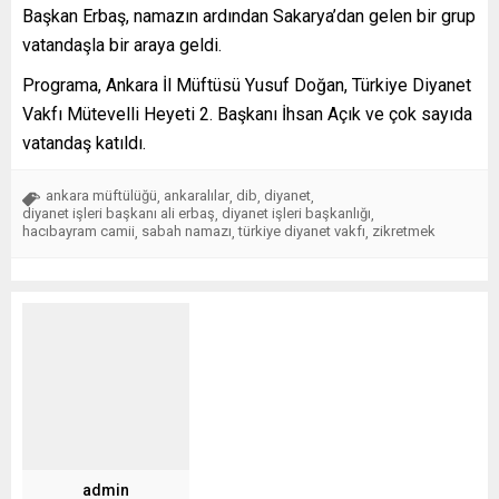
Başkan Erbaş, namazın ardından Sakarya’dan gelen bir grup
vatandaşla bir araya geldi.
Programa, Ankara İl Müftüsü Yusuf Doğan, Türkiye Diyanet
Vakfı Mütevelli Heyeti 2. Başkanı İhsan Açık ve çok sayıda
vatandaş katıldı.
ankara müftülüğü
ankaralılar
dib
diyanet
,
,
,
,
diyanet işleri başkanı ali erbaş
diyanet işleri başkanlığı
,
,
hacıbayram camii
sabah namazı
türkiye diyanet vakfı
zikretmek
,
,
,
admin