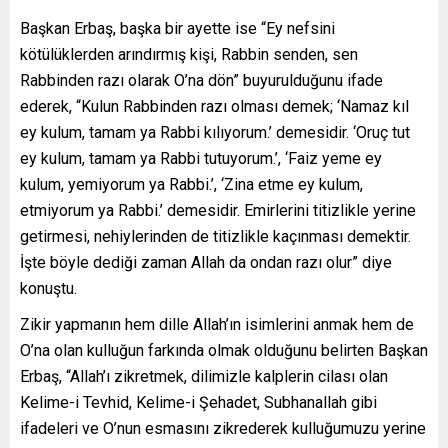
Başkan Erbaş, başka bir ayette ise “Ey nefsini
kötülüklerden arındırmış kişi, Rabbin senden, sen
Rabbinden razı olarak O’na dön” buyurulduğunu ifade
ederek, “Kulun Rabbinden razı olması demek; ‘Namaz kıl
ey kulum, tamam ya Rabbi kılıyorum.’ demesidir. ‘Oruç tut
ey kulum, tamam ya Rabbi tutuyorum.’, ‘Faiz yeme ey
kulum, yemiyorum ya Rabbi.’, ‘Zina etme ey kulum,
etmiyorum ya Rabbi.’ demesidir. Emirlerini titizlikle yerine
getirmesi, nehiylerinden de titizlikle kaçınması demektir.
İşte böyle dediği zaman Allah da ondan razı olur” diye
konuştu.
Zikir yapmanın hem dille Allah’ın isimlerini anmak hem de
O’na olan kulluğun farkında olmak olduğunu belirten Başkan
Erbaş, “Allah’ı zikretmek, dilimizle kalplerin cilası olan
Kelime-i Tevhid, Kelime-i Şehadet, Subhanallah gibi
ifadeleri ve O’nun esmasını zikrederek kulluğumuzu yerine