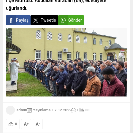
İlçe Müftüsü Abdullah Karacan (64), ebediyete
uğurlandı.
Paylaş
Tweetle
Gönder
admin
Yayınlama: 07.12.2022
0
38
A
A
+
-
0