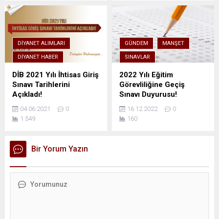
DIYANET ALIMLARI
GÜNDEM
MANŞET
DIYANET HABER
SINAVLAR
DİB 2021 Yılı İhtisas Giriş
2022 Yılı Eğitim
Sınavı Tarihlerini
Görevliliğine Geçiş
Açıkladı!
Sınavı Duyurusu!
04.06.2021
0
16.12.2022
0
1.549
160
Bir Yorum Yazın