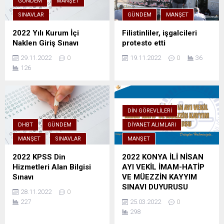
GÜNDEM
MANŞET
SINAVLAR
GÜNDEM
MANŞET
2022 Yılı Kurum İçi
Filistinliler, işgalcileri
Naklen Giriş Sınavı
protesto etti
29.11.2022
0
19.11.2022
0
36
126
DIN GÖREVLILERI
DHBT
GÜNDEM
DIYANET ALIMLARI
MANŞET
SINAVLAR
MANŞET
2022 KPSS Din
2022 KONYA İLİ NİSAN
Hizmetleri Alan Bilgisi
AYI VEKİL İMAM-HATİP
Sınavı
VE MÜEZZİN KAYYIM
SINAVI DUYURUSU
28.11.2022
0
227
25.03.2022
0
298