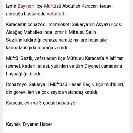
İzmir
Bayındır
İlçe
Müftü
sü Abdullah Karacan, tedavi
gördüğü hastanede
vefat
etti.
Karacan’ın cenazesi, memleketi Sakarya’nın Akyazı ilçesi
Alaağaç Mahallesi’nde İzmir İl Miftüsü Salih
Sezik’in kıldırdığı cenaze namazının ardından aile
kabristanlığıda toprağa verildi.
Müftü Sezik, vefat eden İlçe Müftüsü Karacan’a Allah’ tan
rahmet, kederli ailesi, yakınları ve tüm Diyanet camiasına
başsağlığı diledi.
Cenazeye, Sakarya İl Müftüsü Hasan Başiş, ilçe müftüleri,
din görevlileri ve çok sayıda vatandaş katıldı.
Karacan, evli ve 3 çocuk babasıydı.
Kaynak: Diyanet Haber