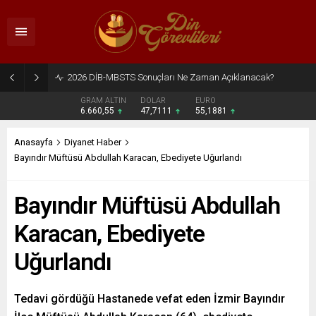
2026 DİB-MBSTS Sonuçları Ne Zaman Açıklanacak?
GRAM ALTIN
DOLAR
EURO
6.660,55
47,7111
55,1881
Anasayfa
Diyanet Haber
Bayındır Müftüsü Abdullah Karacan, Ebediyete Uğurlandı
Bayındır Müftüsü Abdullah
Karacan, Ebediyete
Uğurlandı
Tedavi gördüğü Hastanede vefat eden İzmir Bayındır