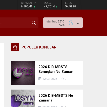
GRAM ALTIN
DOLAR
EURO
6.505,41
47,7014
54,9990
İstanbul,
25
°C
Açık
POPÜLER KONULAR
2026 DİB-MBSTS
Sonuçları Ne Zaman
Açıklanacak?
12.03.2026
0
2026 DİB-MBSTS Ne
Zaman?