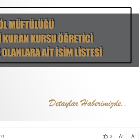
A
A
+
-
71
0