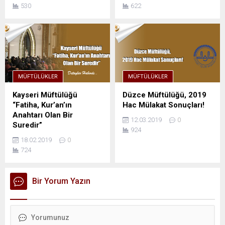
530
622
MÜFTÜLÜKLER
MÜFTÜLÜKLER
Kayseri Müftülüğü
Düzce Müftülüğü, 2019
“Fatiha, Kur’an’ın
Hac Mülakat Sonuçları!
Anahtarı Olan Bir
12.03.2019
0
Suredir”
924
18.02.2019
0
724
Bir Yorum Yazın