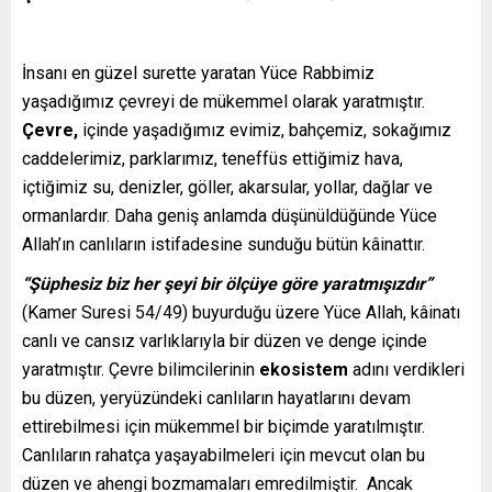
İnsanı en güzel surette yaratan Yüce Rabbimiz
yaşadığımız çevreyi de mükemmel olarak yaratmıştır.
Çevre,
içinde yaşadığımız evimiz, bahçemiz, sokağımız
caddelerimiz, parklarımız, teneffüs ettiğimiz hava,
içtiğimiz su, denizler, göller, akarsular, yollar, dağlar ve
ormanlardır. Daha geniş anlamda düşünüldüğünde Yüce
Allah’ın canlıların istifadesine sunduğu bütün kâinattır.
“Şüphesiz biz her şeyi bir ölçüye göre yaratmışızdır”
(Kamer Suresi 54/49) buyurduğu üzere Yüce Allah, kâinatı
canlı ve cansız varlıklarıyla bir düzen ve denge içinde
yaratmıştır. Çevre bilimcilerinin
ekosistem
adını verdikleri
bu düzen, yeryüzündeki canlıların hayatlarını devam
ettirebilmesi için mükemmel bir biçimde yaratılmıştır.
Canlıların rahatça yaşayabilmeleri için mevcut olan bu
düzen ve ahengi bozmamaları emredilmiştir. Ancak