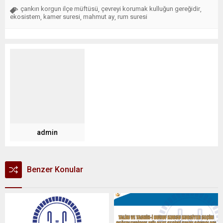
çankırı korgun ilçe müftüsü
çevreyi korumak kulluğun gereğidir
,
,
ekosistem
kamer suresi
mahmut ay
rum suresi
,
,
,
admin
Benzer Konular