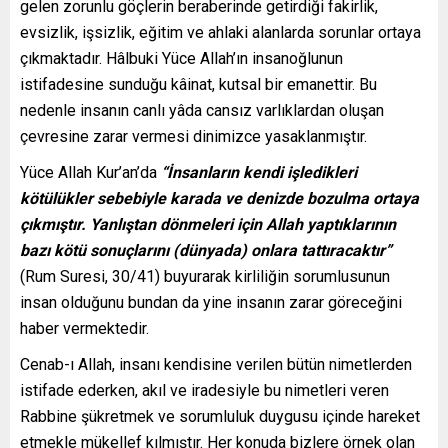
gelen zorunlu göçlerin beraberinde getirdiği fakirlik,
evsizlik, işsizlik, eğitim ve ahlaki alanlarda sorunlar ortaya
çıkmaktadır. Hâlbuki Yüce Allah’ın insanoğlunun
istifadesine sunduğu kâinat, kutsal bir emanettir. Bu
nedenle insanın canlı yâda cansız varlıklardan oluşan
çevresine zarar vermesi dinimizce yasaklanmıştır.
Yüce Allah Kur’an’da
“İnsanların kendi işledikleri
kötülükler sebebiyle karada ve denizde bozulma ortaya
çıkmıştır. Yanlıştan dönmeleri için Allah yaptıklarının
bazı kötü sonuçlarını (dünyada) onlara tattıracaktır”
(Rum Suresi, 30/41) buyurarak kirliliğin sorumlusunun
insan olduğunu bundan da yine insanın zarar göreceğini
haber vermektedir.
Cenab-ı Allah, insanı kendisine verilen bütün nimetlerden
istifade ederken, akıl ve iradesiyle bu nimetleri veren
Rabbine şükretmek ve sorumluluk duygusu içinde hareket
etmekle mükellef kılmıştır. Her konuda bizlere örnek olan