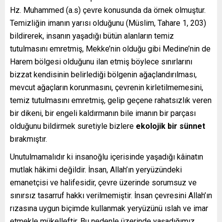
Hz. Muhammed (a.s) çevre konusunda da örnek olmuştur.
Temizliğin imanın yarısı olduğunu (Müslim, Tahare 1, 203)
bildirerek, insanın yaşadığı bütün alanların temiz
tutulmasını emretmiş, Mekke’nin olduğu gibi Medine’nin de
Harem bölgesi olduğunu ilan etmiş böylece sınırlarını
bizzat kendisinin belirlediği bölgenin ağaçlandırılması,
mevcut ağaçların korunmasını, çevrenin kirletilmemesini,
temiz tutulmasını emretmiş, gelip geçene rahatsızlık veren
bir dikeni, bir engeli kaldırmanın bile imanın bir parçası
olduğunu bildirmek suretiyle bizlere
ekolojik bir sünnet
bırakmıştır.
Unutulmamalıdır ki insanoğlu içerisinde yaşadığı kâinatın
mutlak hâkimi değildir. İnsan, Allah’ın yeryüzündeki
emanetçisi ve halifesidir, çevre üzerinde sorumsuz ve
sınırsız tasarruf hakkı verilmemiştir. İnsan çevresini Allah’ın
rızasına uygun biçimde kullanmak yeryüzünü ıslah ve imar
etmekle mükelleftir. Bu nedenle üzerinde yaşadığımız