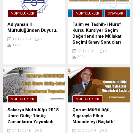
MÜFTÜLÜKLER
MÜFTÜLÜKLER
SINAVLAR
Adıyaman İl
Talim ve Tashih-i Huruf
Müftülüğünden Duyuru..
Kursu Kursiyer Seçim
Değerlendirme Mülakat
12.12.2019
0
Seçimi Sınav Sonuçları
1.675
23.12.2021
0
399
MÜFTÜLÜKLER
MÜFTÜLÜKLER
Sakarya Müftülüğü 2018
Çorum Müftülüğü,
Umre Gidiş-Dönüş
Sigarayla Etkin
Zamanlarını Yayımladı
Mücadeleyi Başlattı!
24.12.2018
0
20.02.2019
0