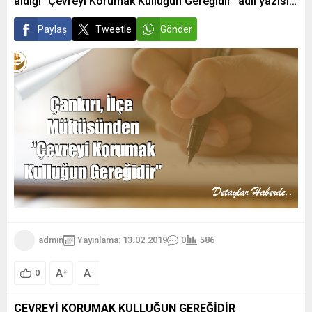
aldığı “Çevreyi Korumak Kulluğun Gereğidir” adlı yazısı…
Paylaş
Tweetle
Gönder
admin
Yayınlama: 13.02.2019
0
586
A
A
+
-
0
ÇEVREYİ KORUMAK KULLUĞUN GEREĞİDİR