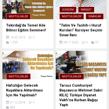
GÜNDEM
MANŞET
MÜFTÜLÜKLER
MÜFTÜLÜKLER
SINAVLAR
Tekirdağ’da Temel Aile
“Talim Ve Tashih-i Huruf
Bilinci Eğitim Semineri!
Kursları” Kursiyer Seçimi
Sınav İlanı
14.02.2019
0
1.255
28.11.2022
0
57
MÜFTÜLÜKLER
MÜFTÜLÜKLER
Hafızlığın Gelecek
Tarsus Cumhuriyet
Kuşaklara Aktarılması
Başsavcısı Mehmet Sabri
İçin Ne Yapılmalı?
KILIÇ Türkiye Diyanet
Vakfı’na Kurban Bağışı
31.12.2018
0
Yaptı
836