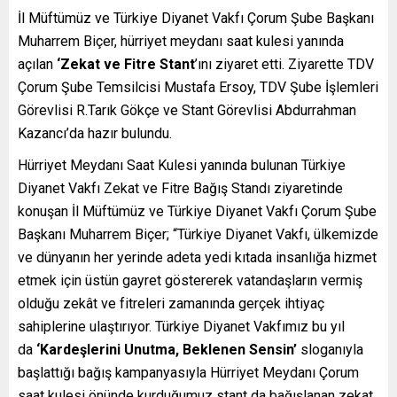
İl Müftümüz ve Türkiye Diyanet Vakfı Çorum Şube Başkanı
Muharrem Biçer, hürriyet meydanı saat kulesi yanında
açılan
‘Zekat ve Fitre Stant
’ını ziyaret etti. Ziyarette TDV
Çorum Şube Temsilcisi Mustafa Ersoy, TDV Şube İşlemleri
Görevlisi R.Tarık Gökçe ve Stant Görevlisi Abdurrahman
Kazancı’da hazır bulundu.
Hürriyet Meydanı Saat Kulesi yanında bulunan Türkiye
Diyanet Vakfı Zekat ve Fitre Bağış Standı ziyaretinde
konuşan İl Müftümüz ve Türkiye Diyanet Vakfı Çorum Şube
Başkanı Muharrem Biçer; “Türkiye Diyanet Vakfı, ülkemizde
ve dünyanın her yerinde adeta yedi kıtada insanlığa hizmet
etmek için üstün gayret göstererek vatandaşların vermiş
olduğu zekât ve fitreleri zamanında gerçek ihtiyaç
sahiplerine ulaştırıyor. Türkiye Diyanet Vakfımız bu yıl
da
‘Kardeşlerini Unutma, Beklenen Sensin’
sloganıyla
başlattığı bağış kampanyasıyla Hürriyet Meydanı Çorum
saat kulesi önünde kurduğumuz stant da bağışlanan zekat