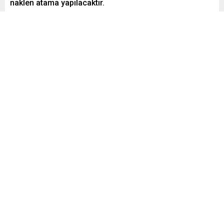
naklen atama yapılacaktır.
Paylaş
Tweetle
Gönder
admin
Yayınlama: 08.05.2019
0
969
A
A
+
-
0
Aşçı olarak atanabilmek için: