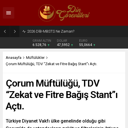
2026 DİB-MBSTS Ne Zaman?
GRAM ALTIN
DOLAR
EURO
6.528,76
47,5952
55,0664
Anasayfa
Müftülükler
Çorum Müftülüğü, TDV “Zekat ve Fitre Bağış Stant”ı Açtı.
Çorum Müftülüğü, TDV
“Zekat ve Fitre Bağış Stant”ı
Açtı.
Türkiye Diyanet Vakfı ülke genelinde olduğu gibi