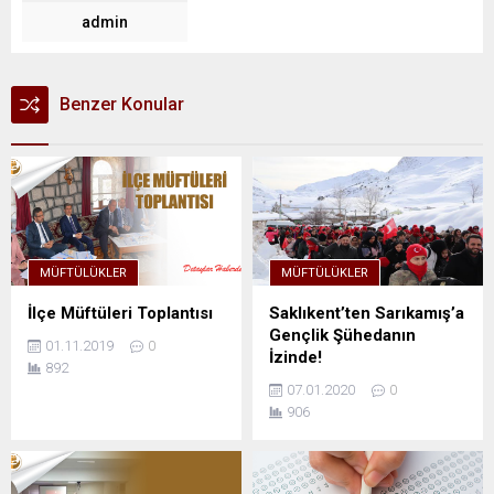
admin
Benzer Konular
MÜFTÜLÜKLER
MÜFTÜLÜKLER
İlçe Müftüleri Toplantısı
Saklıkent’ten Sarıkamış’a
Gençlik Şühedanın
01.11.2019
0
İzinde!
892
07.01.2020
0
906