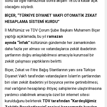
sonu da öğle namazında sonra akşam 18:00’a kadar açık
olacağını söyledi.
BİÇER, “TÜRKİYE DİYANET VAKFI OTOMATİK ZEKAT
HESAPLAMA SİSTEMİ KURDU”
İl Müftümüz ve TDV Çorum Şube Başkanı Muharrem Biçer
yaptığı açıklamada, bu yıl
ramazan
ayında
“İnfak”
kültürünün gündemde her zamankinden
daha fazla yer alması ve vatandaşlarca zekât ibadetinin
şartlarının doğru anlaşılabilmesi amacıyla kurumsal bir
zekât çalışması yaptıklarını belirtti.
Biçer, Zekat ve Fitre Bağış Stantlarının yanı sıra Türkiye
Diyanet Vakfı tarafından vatandaşların İslam’ın şartlarından
biri olan zekât ibadetini yıl boyunca yerine getirebilmesi,
mal varlığının hesaplanıp ihtiyaç sahiplerine ulaştırılmasına
yardımcı olabilmek amacıyla özel bir internet sitesi
kurulduğunu belirterek
TDV tarafından “Kardeşliğimiz