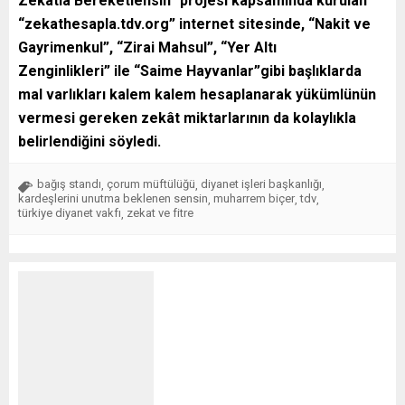
Zekâtla Bereketlensin” projesi kapsamında kurulan
“zekathesapla.tdv.org” internet sitesinde,
“Nakit ve
Gayrimenkul”,
“Zirai Mahsul”,
“Yer Altı
Zenginlikleri”
ile
“Saime Hayvanlar”
gibi başlıklarda
mal varlıkları kalem kalem hesaplanarak yükümlünün
vermesi gereken zekât miktarlarının da kolaylıkla
belirlendiğini söyledi.
bağış standı
çorum müftülüğü
diyanet işleri başkanlığı
,
,
,
kardeşlerini unutma beklenen sensin
muharrem biçer
tdv
,
,
,
türkiye diyanet vakfı
zekat ve fitre
,