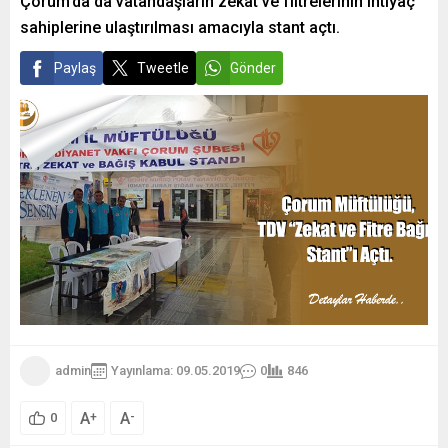
Çorum’da da vatandaşların zekât ve filtrelerinin ihtiyaç
sahiplerine ulaştırılması amacıyla stant açtı.
Paylaş
Tweetle
Gönder
admin
Yayınlama: 09.05.2019
0
846
A
A
+
-
0