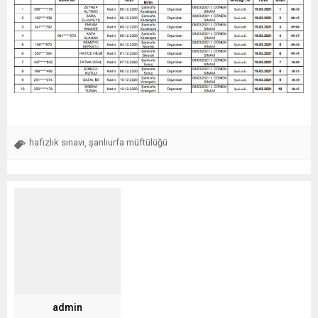
hafızlık sınavı
şanlıurfa müftülüğü
,
admin