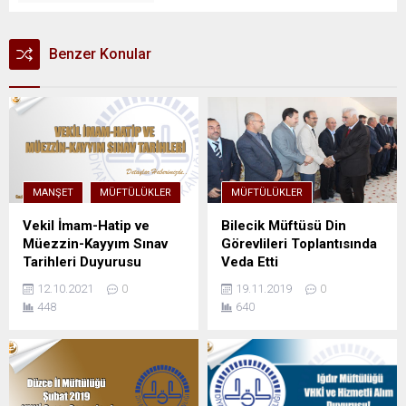
Benzer Konular
MANŞET
MÜFTÜLÜKLER
MÜFTÜLÜKLER
Vekil İmam-Hatip ve
Bilecik Müftüsü Din
Müezzin-Kayyım Sınav
Görevlileri Toplantısında
Tarihleri Duyurusu
Veda Etti
12.10.2021
0
19.11.2019
0
448
640