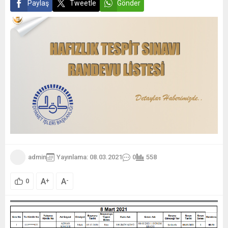
Paylaş
Tweetle
Gönder
admin
Yayınlama: 08.03.2021
0
558
A
A
+
-
0