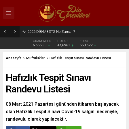
2026 DİB-MBSTS Ne Zaman?
GRAM ALTIN
DOLAR
EURO
6.655,83
47,6961
55,1622
Anasayfa
Müftülükler
Hafızlık Tespit Sınavı Randevu Listesi
Hafızlık Tespit Sınavı
Randevu Listesi
08 Mart 2021 Pazartesi gününden itibaren başlayacak
olan Hafızlık Tespit Sınavı Covid-19 salgını nedeniyle,
randevulu olarak yapılacaktır.