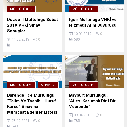
MÜFTÜLÜKLER
MÜFTÜLÜKLER
Düzce İl Müftülüğü Şubat
Iğdır Müftülüğü VHKİ ve
2019 VHKİ Sınav
Hizmetli Alım Duyurusu
Sonuçları!
10.01.2019
0
14.02.2019
0
680
1.081
MÜFTÜLÜKLER
SINAVLAR
MÜFTÜLÜKLER
Darende İlçe Müftülüğü
Bayburt Müftülüğü,
“Tali̇m Ve Tashi̇h-i̇ Huruf
‘Aileyi Korumak Dinî Bir
Kursu” Sınavına
Vecibedir’
Müracaat Edenler Listesi
09.04.2019
0
23.12.2021
0
785
598